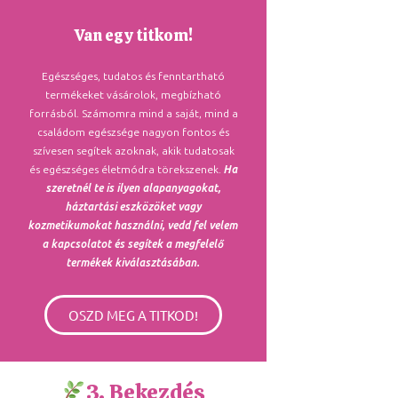
Van egy titkom!
Egészséges, tudatos és fenntartható
termékeket vásárolok, megbízható
forrásból. Számomra mind a saját, mind a
családom egészsége nagyon fontos és
szívesen segítek azoknak, akik tudatosak
és egészséges életmódra törekszenek.
Ha
szeretnél te is ilyen alapanyagokat,
háztartási eszközöket vagy
kozmetikumokat használni, vedd fel velem
a kapcsolatot és segítek a megfelelő
termékek kiválasztásában.
OSZD MEG A TITKOD!
3. Bekezdés