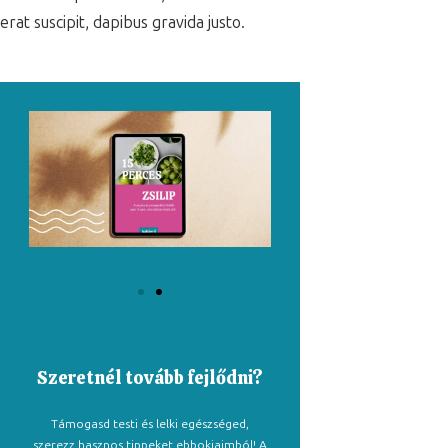
erat suscipit, dapibus gravida justo.
Szeretnél tovább fejlődni?
Támogasd testi és lelki egészséged,
szerezz hasznos tippeket ebbokjaimból! A