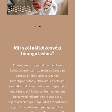
Mit szólnál közösségi
támogatáshoz?
Én magam is folyamatosan építem
közösségem – támogatom első sorban
azokat a nőket, akik terveznek,
továbbgondolnak, álmokkal és célokkal
rendelkeznek és ezt szívesen megosztják
egy támogató közösségben. Az engem
körül vevő nők mind barátságosak,
segítőkészek és jó hangulatot teremtenek
egymást segítve nem pedig egymással