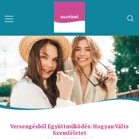
Versengésből Együttműködés: Hogyan Válts
Szemléletet