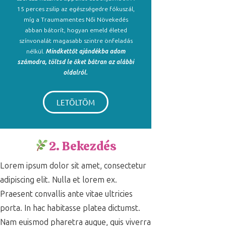
15 perces zsilip az egészségedre fókuszál,
míg a Traumamentes Női Növekedés
abban bátorít, hogyan emeld életed
színvonalát magasabb szintre önfeladás
nélkül.
Mindkettőt ajándékba adom
számodra, töltsd le őket bátran az alábbi
oldalról.
LETÖLTÖM
2. Bekezdés
Lorem ipsum dolor sit amet, consectetur
adipiscing elit. Nulla et lorem ex.
Praesent convallis ante vitae ultricies
porta. In hac habitasse platea dictumst.
Nam euismod pharetra augue, quis viverra