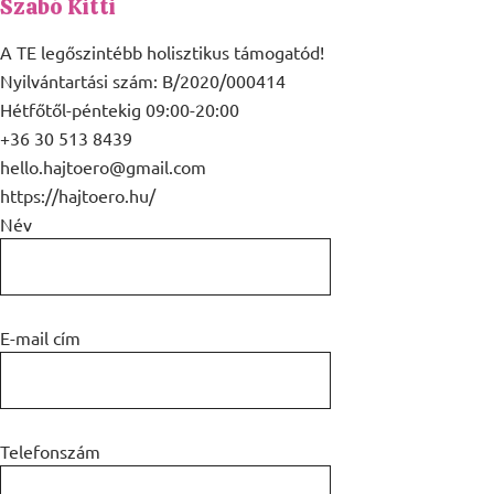
Szabó Kitti
A TE legőszintébb holisztikus támogatód!
Nyilvántartási szám: B/2020/000414
Hétfőtől-péntekig 09:00-20:00
+36 30 513 8439
hello.hajtoero@gmail.com
https://hajtoero.hu/
Név
E-mail cím
Telefonszám