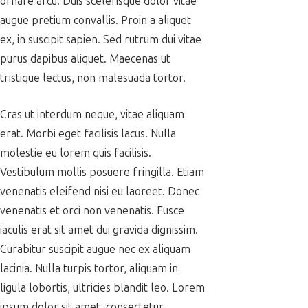
ornare arcu. Duis scelerisque dolor vitae
augue pretium convallis. Proin a aliquet
ex, in suscipit sapien. Sed rutrum dui vitae
purus dapibus aliquet. Maecenas ut
tristique lectus, non malesuada tortor.
Cras ut interdum neque, vitae aliquam
erat. Morbi eget facilisis lacus. Nulla
molestie eu lorem quis facilisis.
Vestibulum mollis posuere fringilla. Etiam
venenatis eleifend nisi eu laoreet. Donec
venenatis et orci non venenatis. Fusce
iaculis erat sit amet dui gravida dignissim.
Curabitur suscipit augue nec ex aliquam
lacinia. Nulla turpis tortor, aliquam in
ligula lobortis, ultricies blandit leo. Lorem
ipsum dolor sit amet, consectetur