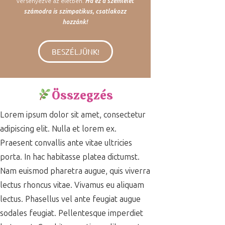
versenyezve az életben.
Ha ez a szemlélet
számodra is szimpatikus, csatlakozz
hozzánk!
BESZÉLJÜNK!
Összegzés
Lorem ipsum dolor sit amet, consectetur
adipiscing elit. Nulla et lorem ex.
Praesent convallis ante vitae ultricies
porta. In hac habitasse platea dictumst.
Nam euismod pharetra augue, quis viverra
lectus rhoncus vitae. Vivamus eu aliquam
lectus. Phasellus vel ante feugiat augue
sodales feugiat. Pellentesque imperdiet