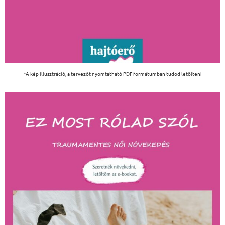
*A kép illusztráció, a tervezőt nyomtatható PDF formátumban tudod letölteni