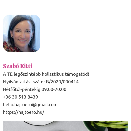
Szabó Kitti
A TE legőszintébb holisztikus támogatód!
Nyilvántartási szám: B/2020/000414
Hétfőtől-péntekig 09:00-20:00
+36 30 513 8439
hello.hajtoero@gmail.com
https://hajtoero.hu/