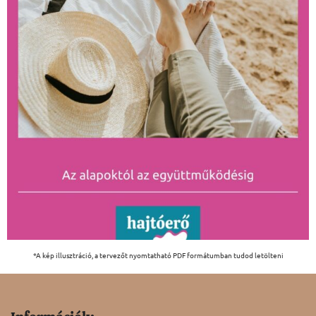
*A kép illusztráció, a tervezőt nyomtatható PDF formátumban tudod letölteni