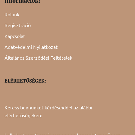
Információk:
Rólunk
Regisztráció
Kapcsolat
Adatvédelmi Nyilatkozat
Általános Szerződési Feltételek
ELÉRHETŐSÉGEK:
Keress bennünket kérdéseiddel az alábbi
elérhetőségeken:
hello.hajtoero@gmail.com vagy a
kapcsolat
menüpont