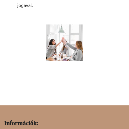
jogával.
TALÁLKOZÓ
2022. NOVEMBER 12. 17:00
IZSÁK I. ISKOLA
Információk: