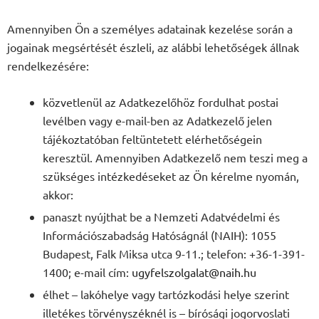
Amennyiben Ön a személyes adatainak kezelése során a
jogainak megsértését észleli, az alábbi lehetőségek állnak
rendelkezésére:
közvetlenül az Adatkezelőhöz fordulhat postai
levélben vagy e-mail-ben az Adatkezelő jelen
tájékoztatóban feltüntetett elérhetőségein
keresztül. Amennyiben Adatkezelő nem teszi meg a
szükséges intézkedéseket az Ön kérelme nyomán,
akkor:
panaszt nyújthat be a Nemzeti Adatvédelmi és
Információszabadság Hatóságnál (NAIH): 1055
Budapest, Falk Miksa utca 9-11.; telefon: +36-1-391-
1400; e-mail cím:
ugyfelszolgalat@naih.hu
élhet – lakóhelye vagy tartózkodási helye szerint
illetékes törvényszéknél is – bírósági jogorvoslati