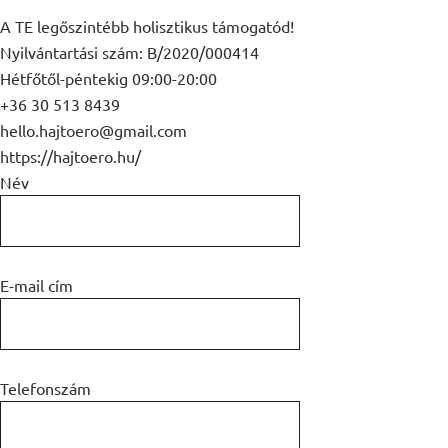
A TE legőszintébb holisztikus támogatód!
Nyilvántartási szám: B/2020/000414
Hétfőtől-péntekig 09:00-20:00
+36 30 513 8439
hello.hajtoero@gmail.com
https://hajtoero.hu/
Név
E-mail cím
Telefonszám