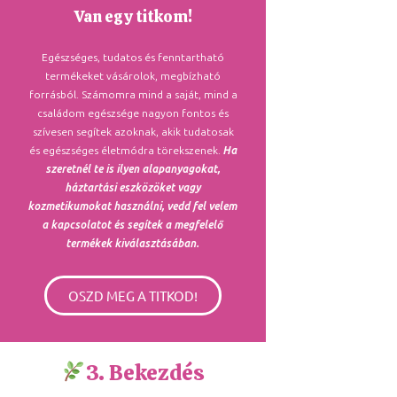
Van egy titkom!
Egészséges, tudatos és fenntartható
termékeket vásárolok, megbízható
forrásból. Számomra mind a saját, mind a
családom egészsége nagyon fontos és
szívesen segítek azoknak, akik tudatosak
és egészséges életmódra törekszenek.
Ha
szeretnél te is ilyen alapanyagokat,
háztartási eszközöket vagy
kozmetikumokat használni, vedd fel velem
a kapcsolatot és segítek a megfelelő
termékek kiválasztásában.
OSZD MEG A TITKOD!
3. Bekezdés