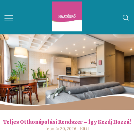
Teljes Otthonápolási Rendszer – Így Kezdj Hozzá!
február 20, 2026
Kitti