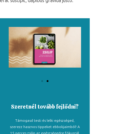
erat suscipit, dapibus gravida justo.
Szeretnél tovább fejlődni?
Támogasd testi és lelki egészséged,
szerezz hasznos tippeket ebbokjaimból! A
15 perces zsilip az egészségedre fókuszál,