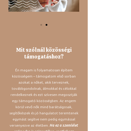
Mit szólnál közösségi
támogatáshoz?
Én magam is folyamatosan építem
közösségem – támogatom első sorban
azokat a nőket, akik terveznek,
továbbgondolnak, álmokkal és célokkal
rendelkeznek és ezt szívesen megosztják
egy támogató közösségben. Az engem
körül vevő nők mind barátságosak,
segítőkészek és jó hangulatot teremtenek
egymást segítve nem pedig egymással
versenyezve az életben.
Ha ez a szemlélet