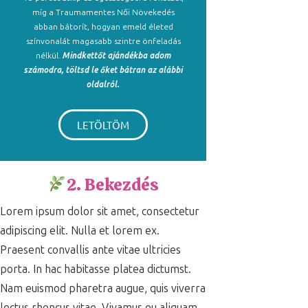
míg a Traumamentes Női Növekedés
abban bátorít, hogyan emeld életed
színvonalát magasabb szintre önfeladás
nélkül.
Mindkettőt ajándékba adom
számodra, töltsd le őket bátran az alábbi
oldalról.
LETÖLTÖM
2. Bekezdés
Lorem ipsum dolor sit amet, consectetur
adipiscing elit. Nulla et lorem ex.
Praesent convallis ante vitae ultricies
porta. In hac habitasse platea dictumst.
Nam euismod pharetra augue, quis viverra
lectus rhoncus vitae. Vivamus eu aliquam