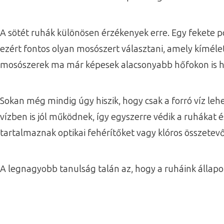
A sötét ruhák különösen érzékenyek erre. Egy fekete p
ezért fontos olyan mosószert választani, amely kíméle
mosószerek ma már képesek alacsonyabb hőfokon is hat
Sokan még mindig úgy hiszik, hogy csak a forró víz le
vízben is jól működnek, így egyszerre védik a ruháka
tartalmaznak optikai fehérítőket vagy klóros összete
A legnagyobb tanulság talán az, hogy a ruháink álla