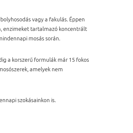
a bolyhosodás vagy a fakulás. Éppen
n, enzimeket tartalmazó koncentrált
 mindennapi mosás során.
dig a korszerű formulák már 15 fokos
 a mosószerek, amelyek nem
nnapi szokásainkon is.