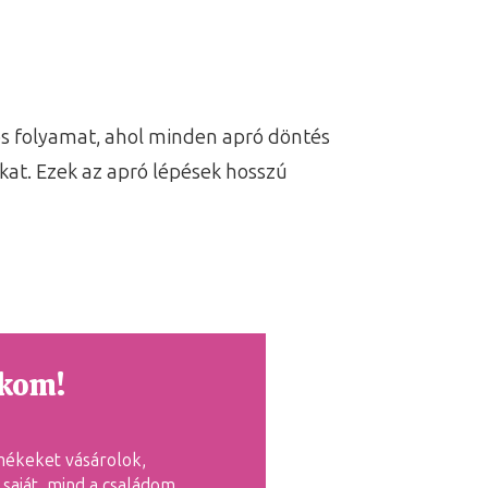
tos folyamat, ahol minden apró döntés
kat. Ezek az apró lépések hosszú
tkom!
mékeket vásárolok,
saját, mind a családom