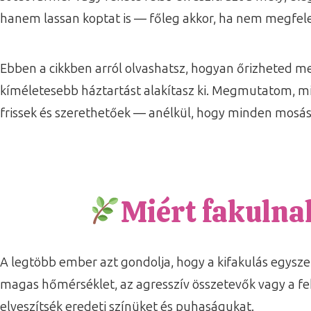
hanem lassan koptat is — főleg akkor, ha nem megfelel
Ebben a cikkben arról olvashatsz, hogyan őrizheted m
kíméletesebb háztartást alakítasz ki. Megmutatom, mi
frissek és szerethetőek — anélkül, hogy minden mosá
Miért fakulna
A legtöbb ember azt gondolja, hogy a kifakulás egysz
magas hőmérséklet, az agresszív összetevők vagy a fe
elveszítsék eredeti színüket és puhaságukat.