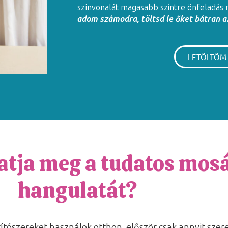
színvonalát magasabb szintre önfeladás 
adom számodra, töltsd le őket bátran az
LETÖLTÖM
atja meg a tudatos mos
hangulatát?
títószereket használok otthon, először csak annyit sze