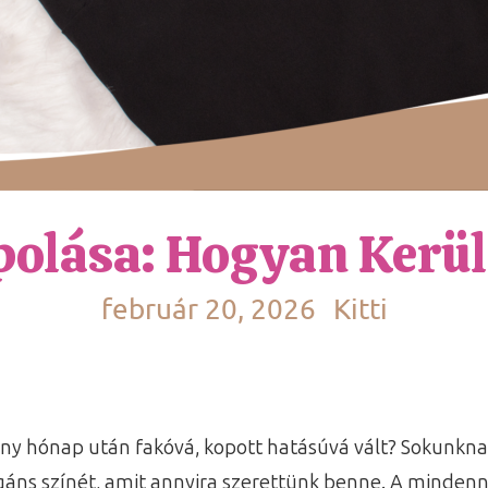
olása: Hogyan Kerül
február 20, 2026
Kitti
ány hónap után fakóvá, kopott hatásúvá vált? Sokunkna
legáns színét, amit annyira szerettünk benne. A mindenn