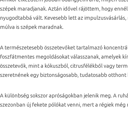
szépek maradjanak. Aztán idővel rájöttem, hogy ennél 
nyugodtabbá vált. Kevesebb lett az impulzusvásárlás, r
múlva is szépek maradnak.
A természetesebb összetevőket tartalmazó koncentrál
foszfátmentes megoldásokat válasszanak, amelyek kím
összetevők, mint a kókuszból, citrusfélékből vagy te
szeretnének egy biztonságosabb, tudatosabb otthont k
A különbség sokszor apróságokban jelenik meg. A ruh
szezonban új fekete pólókat venni, mert a régiek még