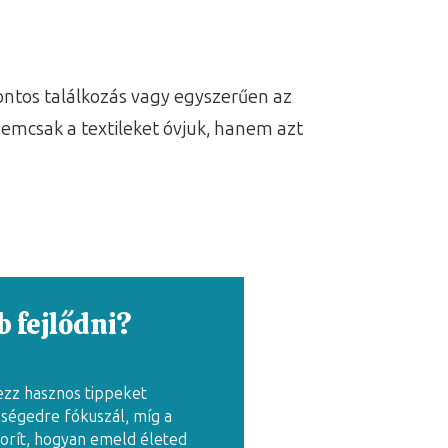
ntos találkozás vagy egyszerűen az
mcsak a textileket óvjuk, hanem azt
 fejlődni?
ezz hasznos tippeket
zségedre fókuszál, míg a
rít, hogyan emeld életed