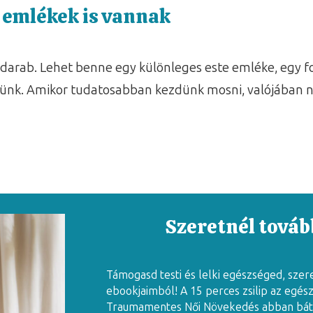
emlékek is vannak
arab. Lehet benne egy különleges este emléke, egy fo
ünk. Amikor tudatosabban kezdünk mosni, valójában ne
Szeretnél tovább
Támogasd testi és lelki egészséged, szer
ebookjaimból! A 15 perces zsilip az egés
Traumamentes Női Növekedés abban báto