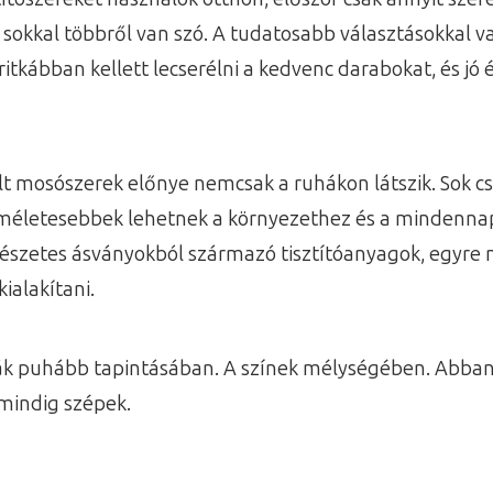
sokkal többről van szó. A tudatosabb választásokkal v
itkábban kellett lecserélni a kedvenc darabokat, és jó 
t mosószerek előnye nemcsak a ruhákon látszik. Sok c
életesebbek lehetnek a környezethez és a mindennapi
rmészetes ásványokból származó tisztítóanyagok, egyre
ialakítani.
ák puhább tapintásában. A színek mélységében. Abban
 mindig szépek.