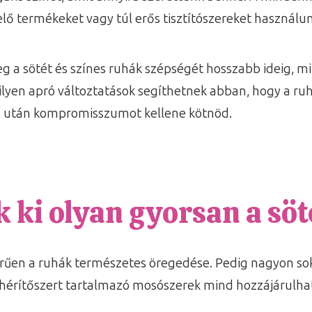
ő termékeket vagy túl erős tisztítószereket használun
eg a sötét és színes ruhák szépségét hosszabb ideig, 
lyen apró változtatások segíthetnek abban, hogy a ru
s után kompromisszumot kellene kötnöd.
k ki olyan gyorsan a sö
erűen a ruhák természetes öregedése. Pedig nagyon so
hérítőszert tartalmazó mosószerek mind hozzájárulhat