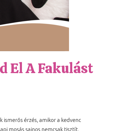
d El A Fakulást
k ismerős érzés, amikor a kedvenc
api mosás sajnos nemcsak tisztít,