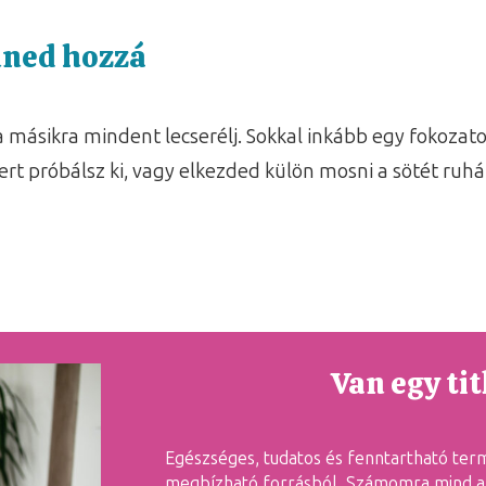
nned hozzá
 a másikra mindent lecserélj. Sokkal inkább egy fokoza
rt próbálsz ki, vagy elkezded külön mosni a sötét ruhá
Van egy ti
Egészséges, tudatos és fenntartható ter
megbízható forrásból. Számomra mind a 