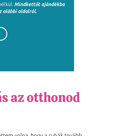
nélkül.
Mindkettőt ajándékba
 alábbi oldalról.
ás az otthonod
rettem volna, hogy a ruhák tovább