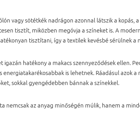
ólón vagy sötétkék nadrágon azonnal látszik a kopás, 
tesen tisztít, miközben megóvja a színeket is. A moder
ékonyan tisztítani, így a textilek kevésbé sérülnek a
het igazán hatékony a makacs szennyeződések ellen. Pe
t és energiatakarékosabbak is lehetnek. Ráadásul azok
vőket, sokkal gyengédebben bánnak a színekkel.
pota nemcsak az anyag minőségén múlik, hanem a minde