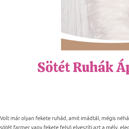
Sötét Ruhák Áp
Volt már olyan fekete ruhád, amit imádtál, mégis néh
sötét farmer vagy fekete felső elveszíti azt a mély, e