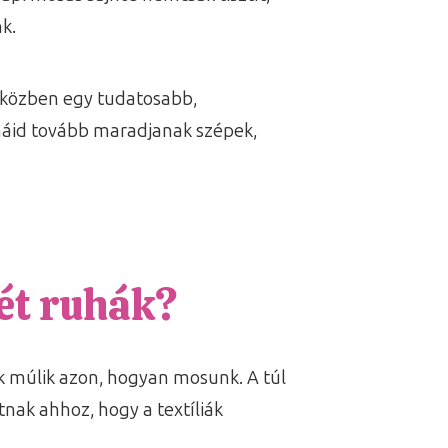
k.
miközben egy tudatosabb,
háid tovább maradjanak szépek,
tét ruhák?
k múlik azon, hogyan mosunk. A túl
nak ahhoz, hogy a textíliák