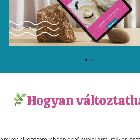
Hogyan változtath
Amikor elkezdtem jobban odafigyelni arra, milyen tisz