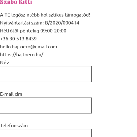
Szabó Kitti
A TE legőszintébb holisztikus támogatód!
Nyilvántartási szám: B/2020/000414
Hétfőtől-péntekig 09:00-20:00
+36 30 513 8439
hello.hajtoero@gmail.com
https://hajtoero.hu/
Név
E-mail cím
Telefonszám