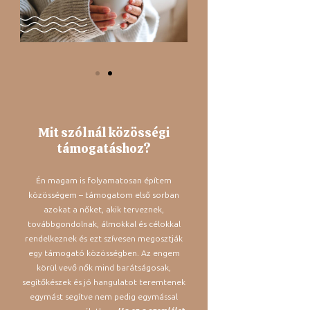
Mit szólnál közösségi
támogatáshoz?
Én magam is folyamatosan építem
közösségem – támogatom első sorban
azokat a nőket, akik terveznek,
továbbgondolnak, álmokkal és célokkal
rendelkeznek és ezt szívesen megosztják
egy támogató közösségben. Az engem
körül vevő nők mind barátságosak,
segítőkészek és jó hangulatot teremtenek
egymást segítve nem pedig egymással