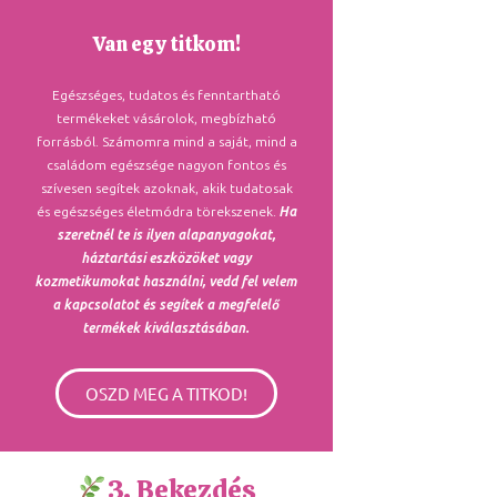
Van egy titkom!
Egészséges, tudatos és fenntartható
termékeket vásárolok, megbízható
forrásból. Számomra mind a saját, mind a
családom egészsége nagyon fontos és
szívesen segítek azoknak, akik tudatosak
és egészséges életmódra törekszenek.
Ha
szeretnél te is ilyen alapanyagokat,
háztartási eszközöket vagy
kozmetikumokat használni, vedd fel velem
a kapcsolatot és segítek a megfelelő
termékek kiválasztásában.
OSZD MEG A TITKOD!
3. Bekezdés