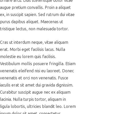
ornare arcu. Duis scelerisque dolor vitae
augue pretium convallis. Proin a aliquet
ex, in suscipit sapien. Sed rutrum dui vitae
purus dapibus aliquet. Maecenas ut
tristique lectus, non malesuada tortor.
Cras ut interdum neque, vitae aliquam
erat. Morbi eget facilisis lacus. Nulla
molestie eu lorem quis facilisis.
Vestibulum mollis posuere fringilla. Etiam
venenatis eleifend nisi eu laoreet. Donec
venenatis et orci non venenatis. Fusce
iaculis erat sit amet dui gravida dignissim.
Curabitur suscipit augue nec ex aliquam
lacinia. Nulla turpis tortor, aliquam in
ligula lobortis, ultricies blandit leo. Lorem
ipsum dolor sit amet, consectetur