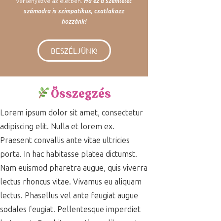
versenyezve az életben.
Ha ez a szemlélet
számodra is szimpatikus, csatlakozz
hozzánk!
BESZÉLJÜNK!
Összegzés
Lorem ipsum dolor sit amet, consectetur
adipiscing elit. Nulla et lorem ex.
Praesent convallis ante vitae ultricies
porta. In hac habitasse platea dictumst.
Nam euismod pharetra augue, quis viverra
lectus rhoncus vitae. Vivamus eu aliquam
lectus. Phasellus vel ante feugiat augue
sodales feugiat. Pellentesque imperdiet