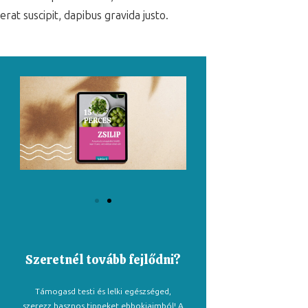
erat suscipit, dapibus gravida justo.
Szeretnél tovább fejlődni?
Támogasd testi és lelki egészséged,
szerezz hasznos tippeket ebbokjaimból! A