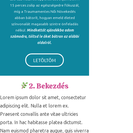
15 perces zsilip az egészségedre fókuszál,
míg a Traumamentes Női Növekedés
abban bátorít, hogyan emeld életed
színvonalát magasabb szintre önfeladás
nélkül.
Mindkettőt ajándékba adom
számodra, töltsd le őket bátran az alábbi
oldalról.
LETÖLTÖM
2. Bekezdés
Lorem ipsum dolor sit amet, consectetur
adipiscing elit. Nulla et lorem ex.
Praesent convallis ante vitae ultricies
porta. In hac habitasse platea dictumst.
Nam euismod pharetra augue, quis viverra