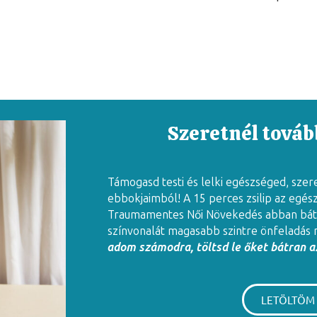
Szeretnél tovább
Támogasd testi és lelki egészséged, szer
ebbokjaimból! A 15 perces zsilip az egés
Traumamentes Női Növekedés abban báto
színvonalát magasabb szintre önfeladás 
adom számodra, töltsd le őket bátran az
LETÖLTÖM