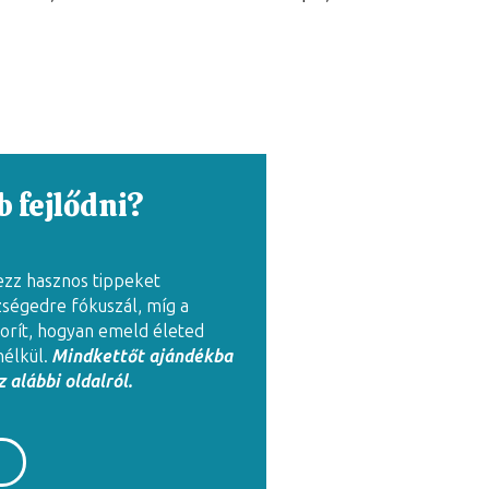
 fejlődni?
ezz hasznos tippeket
zségedre fókuszál, míg a
rít, hogyan emeld életed
nélkül.
Mindkettőt ajándékba
 alábbi oldalról.