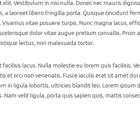
get elit. Vestibulum in nisi nulla. Donec nec mauris dign
 a laoreet libero fringilla porta. Quisque tincidunt f
s. Vivamus vitae posuere turpis. Nunc magna lacus, effic
scelerisque dolor vitae augue pretium convallis. Proin a 
istique lectus, non malesuada tortor.
acilisis lacus. Nulla molestie eu lorem quis facilisis. V
s et orci non venenatis. Fusce iaculis erat sit amet dui 
m in ligula lobortis, ultricies blandit leo. Lorem ipsum 
es. Nam velit ligula, porta quis sapien quis, mattis cons