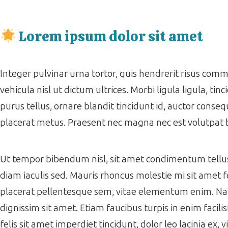
Lorem ipsum dolor sit amet
Integer pulvinar urna tortor, quis hendrerit risus co
vehicula nisl ut dictum ultrices. Morbi ligula ligula, tinc
purus tellus, ornare blandit tincidunt id, auctor consequ
placerat metus. Praesent nec magna nec est volutpat
Ut tempor bibendum nisl, sit amet condimentum tellus f
diam iaculis sed. Mauris rhoncus molestie mi sit amet f
placerat pellentesque sem, vitae elementum enim. Nam ac
dignissim sit amet. Etiam faucibus turpis in enim facil
felis sit amet imperdiet tincidunt, dolor leo lacinia ex,