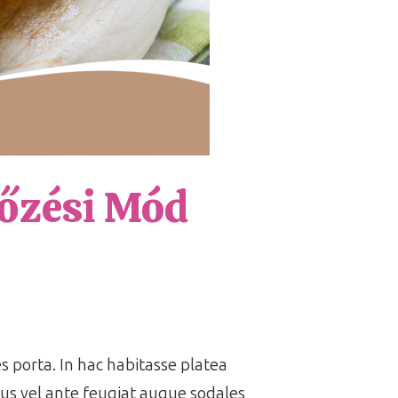
Főzési Mód
es porta. In hac habitasse platea
us vel ante feugiat augue sodales