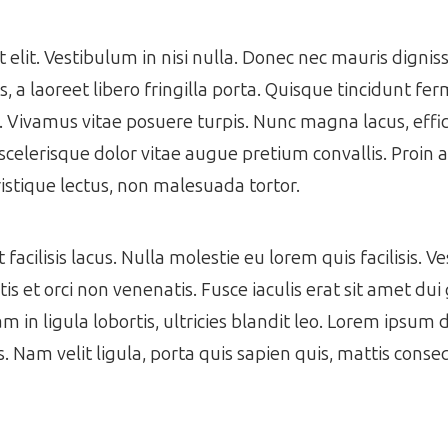
get elit. Vestibulum in nisi nulla. Donec nec mauris dign
 a laoreet libero fringilla porta. Quisque tincidunt f
s. Vivamus vitae posuere turpis. Nunc magna lacus, effic
scelerisque dolor vitae augue pretium convallis. Proin a 
istique lectus, non malesuada tortor.
acilisis lacus. Nulla molestie eu lorem quis facilisis. V
s et orci non venenatis. Fusce iaculis erat sit amet dui 
m in ligula lobortis, ultricies blandit leo. Lorem ipsum 
es. Nam velit ligula, porta quis sapien quis, mattis cons