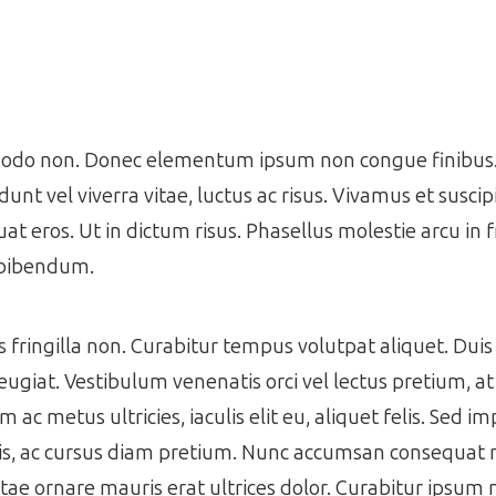
mmodo non. Donec elementum ipsum non congue finibus. 
idunt vel viverra vitae, luctus ac risus. Vivamus et suscip
at eros. Ut in dictum risus. Phasellus molestie arcu in f
 bibendum.
ringilla non. Curabitur tempus volutpat aliquet. Duis 
eugiat. Vestibulum venenatis orci vel lectus pretium, a
 metus ultricies, iaculis elit eu, aliquet felis. Sed im
isis, ac cursus diam pretium. Nunc accumsan consequat m
 vitae ornare mauris erat ultrices dolor. Curabitur ipsum 