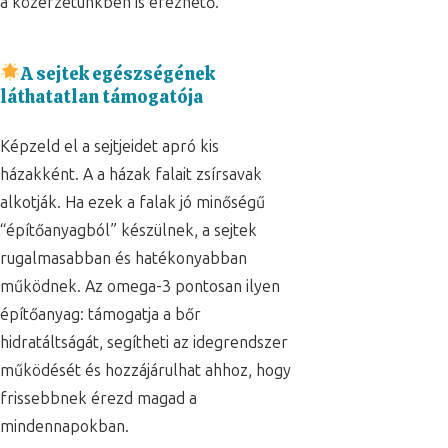
a közérzetünkben is érezhető.
A sejtek egészségének
láthatatlan támogatója
Képzeld el a sejtjeidet apró kis
házakként. A a házak falait zsírsavak
alkotják. Ha ezek a falak jó minőségű
“építőanyagból” készülnek, a sejtek
rugalmasabban és hatékonyabban
működnek. Az omega-3 pontosan ilyen
építőanyag: támogatja a bőr
hidratáltságát, segítheti az idegrendszer
működését és hozzájárulhat ahhoz, hogy
frissebbnek érezd magad a
mindennapokban.