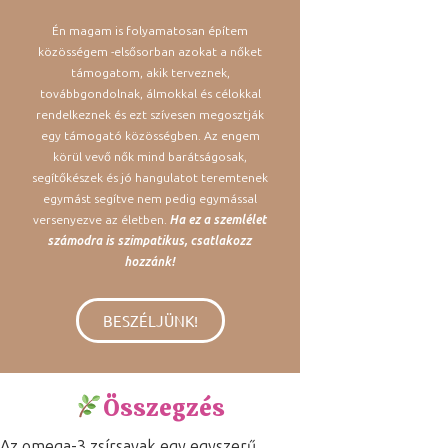
Én magam is folyamatosan építem
közösségem -elsősorban azokat a nőket
támogatom, akik terveznek,
továbbgondolnak, álmokkal és célokkal
rendelkeznek és ezt szívesen megosztják
egy támogató közösségben. Az engem
körül vevő nők mind barátságosak,
segítőkészek és jó hangulatot teremtenek
egymást segítve nem pedig egymással
versenyezve az életben.
Ha ez a szemlélet
számodra is szimpatikus, csatlakozz
hozzánk!
BESZÉLJÜNK!
Összegzés
Az omega-3 zsírsavak egy egyszerű,