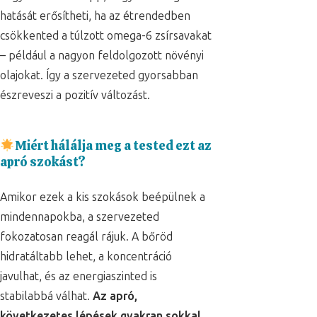
hatását erősítheti, ha az étrendedben
csökkented a túlzott omega-6 zsírsavakat
– például a nagyon feldolgozott növényi
olajokat. Így a szervezeted gyorsabban
észreveszi a pozitív változást.
Miért hálálja meg a tested ezt az
apró szokást?
Amikor ezek a kis szokások beépülnek a
mindennapokba, a szervezeted
fokozatosan reagál rájuk. A bőröd
hidratáltabb lehet, a koncentráció
javulhat, és az energiaszinted is
stabilabbá válhat.
Az apró,
következetes lépések gyakran sokkal