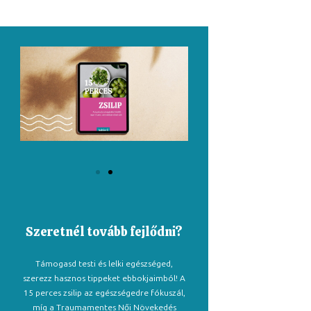
Szeretnél tovább fejlődni?
Támogasd testi és lelki egészséged,
szerezz hasznos tippeket ebbokjaimból! A
15 perces zsilip az egészségedre fókuszál,
míg a Traumamentes Női Növekedés