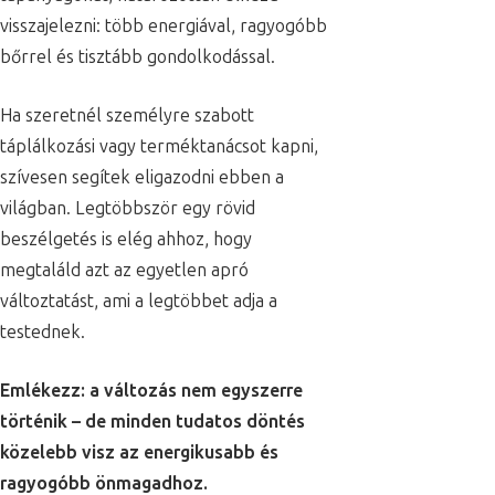
visszajelezni: több energiával, ragyogóbb
bőrrel és tisztább gondolkodással.
Ha szeretnél személyre szabott
táplálkozási vagy terméktanácsot kapni,
szívesen segítek eligazodni ebben a
világban. Legtöbbször egy rövid
beszélgetés is elég ahhoz, hogy
megtaláld azt az egyetlen apró
változtatást, ami a legtöbbet adja a
testednek.
Emlékezz: a változás nem egyszerre
történik – de minden tudatos döntés
közelebb visz az energikusabb és
ragyogóbb önmagadhoz.