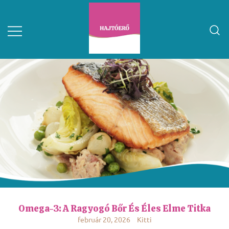
Omega-3: A Ragyogó Bőr És Éles Elme Titka
február 20, 2026
Kitti