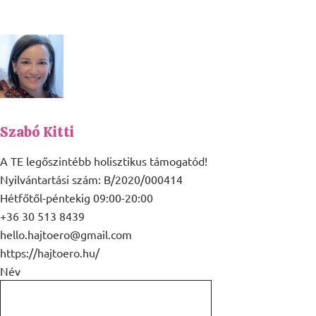
Szabó Kitti
A TE legőszintébb holisztikus támogatód!
Nyilvántartási szám: B/2020/000414
Hétfőtől-péntekig 09:00-20:00
+36 30 513 8439
hello.hajtoero@gmail.com
https://hajtoero.hu/
Név