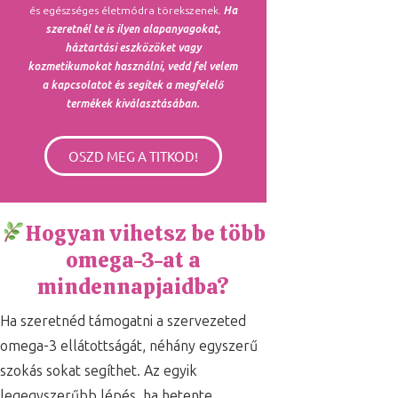
és egészséges életmódra törekszenek.
Ha
szeretnél te is ilyen alapanyagokat,
háztartási eszközöket vagy
kozmetikumokat használni, vedd fel velem
a kapcsolatot és segítek a megfelelő
termékek kiválasztásában.
OSZD MEG A TITKOD!
Hogyan vihetsz be több
omega-3-at a
mindennapjaidba?
Ha szeretnéd támogatni a szervezeted
omega-3 ellátottságát, néhány egyszerű
szokás sokat segíthet. Az egyik
legegyszerűbb lépés, ha hetente