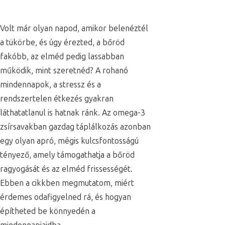
Volt már olyan napod, amikor belenéztél
a tükörbe, és úgy érezted, a bőröd
fakóbb, az elméd pedig lassabban
működik, mint szeretnéd? A rohanó
mindennapok, a stressz és a
rendszertelen étkezés gyakran
láthatatlanul is hatnak ránk. Az omega-3
zsírsavakban gazdag táplálkozás azonban
egy olyan apró, mégis kulcsfontosságú
tényező, amely támogathatja a bőröd
ragyogását és az elméd frissességét.
Ebben a cikkben megmutatom, miért
érdemes odafigyelned rá, és hogyan
építheted be könnyedén a