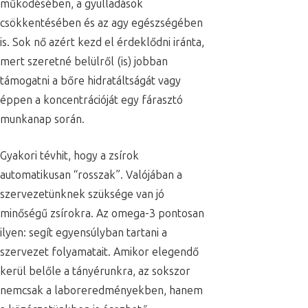
működésében, a gyulladások
csökkentésében és az agy egészségében
is. Sok nő azért kezd el érdeklődni iránta,
mert szeretné belülről (is) jobban
támogatni a bőre hidratáltságát vagy
éppen a koncentrációját egy fárasztó
munkanap során.
Gyakori tévhit, hogy a zsírok
automatikusan “rosszak”. Valójában a
szervezetünknek szüksége van jó
minőségű zsírokra. Az omega-3 pontosan
ilyen: segít egyensúlyban tartani a
szervezet folyamatait. Amikor elegendő
kerül belőle a tányérunkra, az sokszor
nemcsak a laboreredményekben, hanem