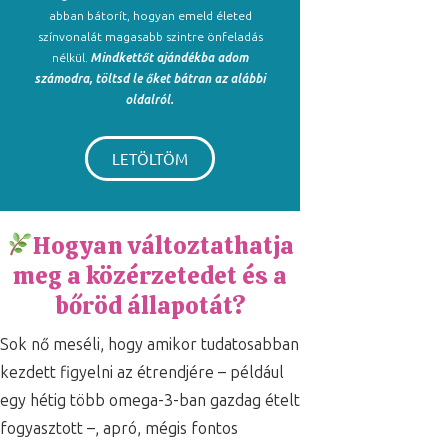
abban bátorít, hogyan emeld életed
színvonalát magasabb szintre önfeladás
nélkül.
Mindkettőt ajándékba adom
számodra, töltsd le őket bátran az alábbi
oldalról.
LETÖLTÖM
Hogyan változtathatja
meg a közérzetedet és a
bőröd állapotát?
Sok nő meséli, hogy amikor tudatosabban
kezdett figyelni az étrendjére – például
egy hétig több omega-3-ban gazdag ételt
fogyasztott –, apró, mégis fontos