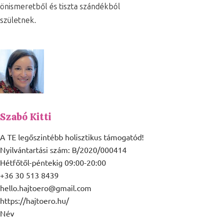
önismeretből és tiszta szándékból
születnek.
Szabó Kitti
A TE legőszintébb holisztikus támogatód!
Nyilvántartási szám: B/2020/000414
Hétfőtől-péntekig 09:00-20:00
+36 30 513 8439
hello.hajtoero@gmail.com
https://hajtoero.hu/
Név