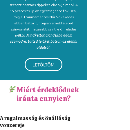
szerezz hasznos tippeket ebookjaimból! A
15 perces zsilip az egészségedre fókuszál,
míg a Traumamentes Női Növekedés
abban bátorít, hogyan emeld életed
színvonalát magasabb szintre önfeladás
nélkül.
Mindkettőt ajándékba adom
számodra, töltsd le őket bátran az alábbi
oldalról.
LETÖLTÖM
Miért érdeklődnek
iránta ennyien?
A rugalmasság és önállóság
vonzereje