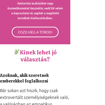
háztartási eszközöket vagy
kozmetikumokat használni, vedd fel velem
a kapcsolatot és segítek a megfelelő
termékek kiválasztásában.
OSZD MEG A TITKOD!
Kinek lehet jó
választás?
Azoknak, akik szeretnek
emberekkel foglalkozni
Bár sokan azt hiszik, hogy csak
extrovertált személyiségeknek való,
a valóságban az empatikus,