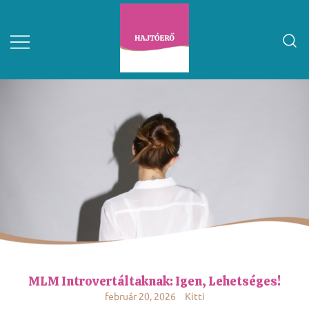
MLM Introvertáltaknak: Igen, Lehetséges!
február 20, 2026
Kitti