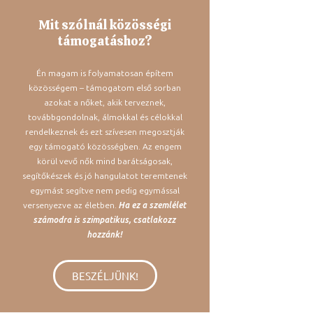
Mit szólnál közösségi
támogatáshoz?
Én magam is folyamatosan építem
közösségem – támogatom első sorban
azokat a nőket, akik terveznek,
továbbgondolnak, álmokkal és célokkal
rendelkeznek és ezt szívesen megosztják
egy támogató közösségben. Az engem
körül vevő nők mind barátságosak,
segítőkészek és jó hangulatot teremtenek
egymást segítve nem pedig egymással
versenyezve az életben.
Ha ez a szemlélet
számodra is szimpatikus, csatlakozz
hozzánk!
BESZÉLJÜNK!