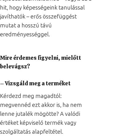
hit, hogy képességeink tanulással
javíthatók – erős összefüggést
mutat a hosszú távú
eredményességgel.
Mire érdemes figyelni, mielőtt
belevágsz?
– Vizsgáld meg a terméket
Kérdezd meg magadtól:
megvennéd ezt akkor is, ha nem
lenne jutalék mögötte? A valódi
értéket képviselő termék vagy
szolgáltatás alapfeltétel.