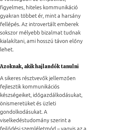
figyelmes, hiteles kommunikáció
gyakran többet ér, mint a harsány
fellépés. Az introvertált emberek
sokszor mélyebb bizalmat tudnak
kialakítani, ami hosszú távon előny
lehet.
Azoknak, akik hajlandók tanulni
A sikeres résztvevők jellemzően
fejlesztik kommunikációs
készségeiket, időgazdálkodásukat,
önismeretüket és üzleti
gondolkodásukat. A
viselkedéstudomány szerint a
fejlődési szemléletmód – vagyis az a