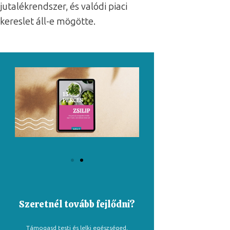
jutalékrendszer, és valódi piaci
kereslet áll-e mögötte.
Szeretnél tovább fejlődni?
Támogasd testi és lelki egészséged,