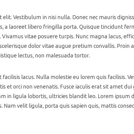
get elit. Vestibulum in nisi nulla. Donec nec mauris dign
 a laoreet libero fringilla porta. Quisque tincidunt f
s. Vivamus vitae posuere turpis. Nunc magna lacus, effic
scelerisque dolor vitae augue pretium convallis. Proin a 
istique lectus, non malesuada tortor.
acilisis lacus. Nulla molestie eu lorem quis facilisis. V
s et orci non venenatis. Fusce iaculis erat sit amet dui 
m in ligula lobortis, ultricies blandit leo. Lorem ipsum 
es. Nam velit ligula, porta quis sapien quis, mattis cons