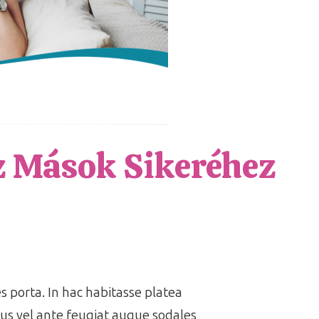
z Mások Sikeréhez
es porta. In hac habitasse platea
us vel ante feugiat augue sodales