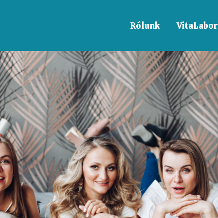
Rólunk
VitaLabor