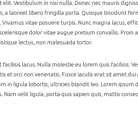
get elit. Vestibulum in nisi nulla. Donec nec mauris dign
 a laoreet libero fringilla porta. Quisque tincidunt f
s. Vivamus vitae posuere turpis. Nunc magna lacus, effic
scelerisque dolor vitae augue pretium convallis. Proin a 
istique lectus, non malesuada tortor.
acilisis lacus. Nulla molestie eu lorem quis facilisis. V
s et orci non venenatis. Fusce iaculis erat sit amet dui 
m in ligula lobortis, ultricies blandit leo. Lorem ipsum 
es. Nam velit ligula, porta quis sapien quis, mattis cons