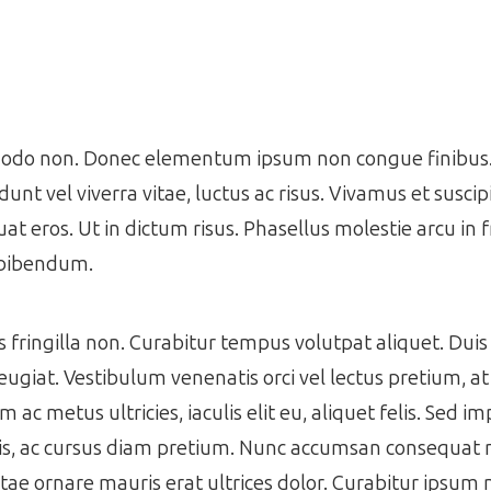
mmodo non. Donec elementum ipsum non congue finibus. 
idunt vel viverra vitae, luctus ac risus. Vivamus et suscip
at eros. Ut in dictum risus. Phasellus molestie arcu in f
 bibendum.
ringilla non. Curabitur tempus volutpat aliquet. Duis 
eugiat. Vestibulum venenatis orci vel lectus pretium, a
 metus ultricies, iaculis elit eu, aliquet felis. Sed im
isis, ac cursus diam pretium. Nunc accumsan consequat m
 vitae ornare mauris erat ultrices dolor. Curabitur ipsum 