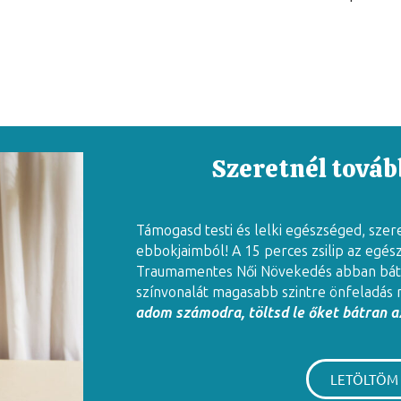
Szeretnél tovább
Támogasd testi és lelki egészséged, szer
ebbokjaimból! A 15 perces zsilip az egés
Traumamentes Női Növekedés abban báto
színvonalát magasabb szintre önfeladás 
adom számodra, töltsd le őket bátran az
LETÖLTÖM