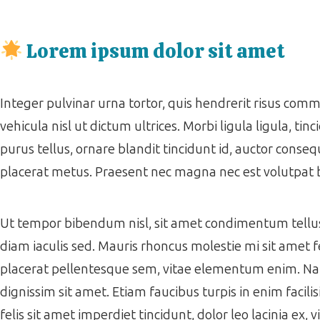
Lorem ipsum dolor sit amet
Integer pulvinar urna tortor, quis hendrerit risus co
vehicula nisl ut dictum ultrices. Morbi ligula ligula, tinc
purus tellus, ornare blandit tincidunt id, auctor consequ
placerat metus. Praesent nec magna nec est volutpat
Ut tempor bibendum nisl, sit amet condimentum tellus f
diam iaculis sed. Mauris rhoncus molestie mi sit amet f
placerat pellentesque sem, vitae elementum enim. Nam ac
dignissim sit amet. Etiam faucibus turpis in enim facil
felis sit amet imperdiet tincidunt, dolor leo lacinia ex,