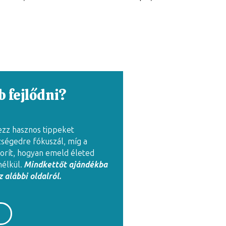
 fejlődni?
ezz hasznos tippeket
zségedre fókuszál, míg a
rít, hogyan emeld életed
nélkül.
Mindkettőt ajándékba
 alábbi oldalról.