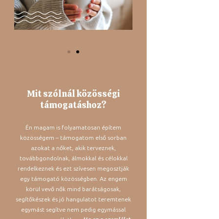
Mit szólnál közösségi
támogatáshoz?
Én magam is folyamatosan építem
közösségem – támogatom első sorban
azokat a nőket, akik terveznek,
továbbgondolnak, álmokkal és célokkal
rendelkeznek és ezt szívesen megosztják
egy támogató közösségben. Az engem
körül vevő nők mind barátságosak,
segítőkészek és jó hangulatot teremtenek
egymást segítve nem pedig egymással