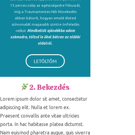
15 perces zsilip az egészségedre fókuszál,
míg a Traumamentes Női Növekedés
abban bátorít, hogyan emeld életed
színvonalát magasabb szintre önfeladás
nélkül.
Mindkettőt ajándékba adom
számodra, töltsd le őket bátran az alábbi
oldalról.
LETÖLTÖM
2. Bekezdés
Lorem ipsum dolor sit amet, consectetur
adipiscing elit. Nulla et lorem ex.
Praesent convallis ante vitae ultricies
porta. In hac habitasse platea dictumst.
Nam euismod pharetra augue, quis viverra