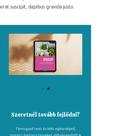
erat suscipit, dapibus gravida justo.
Szeretnél tovább fejlődni?
Támogasd testi és lelki egészséged,
szerezz hasznos tippeket ebbokjaimból! A