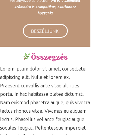
versenyezve az életben.
Ha ez a szemlélet
számodra is szimpatikus, csatlakozz
hozzánk!
BESZÉLJÜNK!
Összegzés
Lorem ipsum dolor sit amet, consectetur
adipiscing elit. Nulla et lorem ex.
Praesent convallis ante vitae ultricies
porta. In hac habitasse platea dictumst.
Nam euismod pharetra augue, quis viverra
lectus rhoncus vitae. Vivamus eu aliquam
lectus. Phasellus vel ante feugiat augue
sodales feugiat. Pellentesque imperdiet