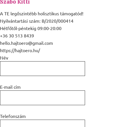
Szabó Kitti
A TE legőszintébb holisztikus támogatód!
Nyilvántartási szám: B/2020/000414
Hétfőtől-péntekig 09:00-20:00
+36 30 513 8439
hello.hajtoero@gmail.com
https://hajtoero.hu/
Név
E-mail cím
Telefonszám