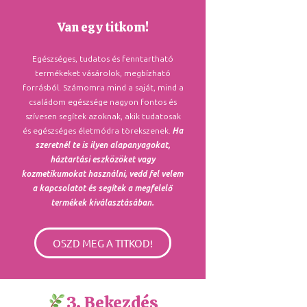
Van egy titkom!
Egészséges, tudatos és fenntartható
termékeket vásárolok, megbízható
forrásból. Számomra mind a saját, mind a
családom egészsége nagyon fontos és
szívesen segítek azoknak, akik tudatosak
és egészséges életmódra törekszenek.
Ha
szeretnél te is ilyen alapanyagokat,
háztartási eszközöket vagy
kozmetikumokat használni, vedd fel velem
a kapcsolatot és segítek a megfelelő
termékek kiválasztásában.
OSZD MEG A TITKOD!
3. Bekezdés