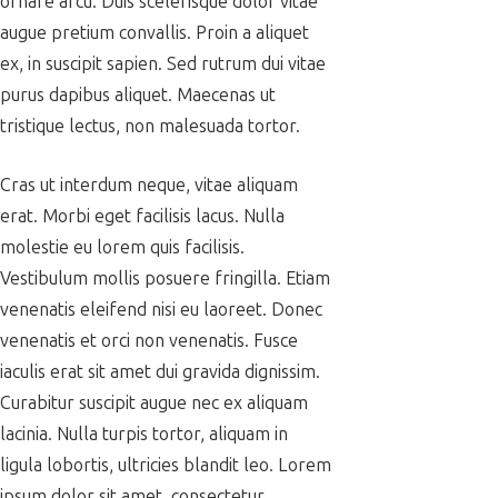
ornare arcu. Duis scelerisque dolor vitae
augue pretium convallis. Proin a aliquet
ex, in suscipit sapien. Sed rutrum dui vitae
purus dapibus aliquet. Maecenas ut
tristique lectus, non malesuada tortor.
Cras ut interdum neque, vitae aliquam
erat. Morbi eget facilisis lacus. Nulla
molestie eu lorem quis facilisis.
Vestibulum mollis posuere fringilla. Etiam
venenatis eleifend nisi eu laoreet. Donec
venenatis et orci non venenatis. Fusce
iaculis erat sit amet dui gravida dignissim.
Curabitur suscipit augue nec ex aliquam
lacinia. Nulla turpis tortor, aliquam in
ligula lobortis, ultricies blandit leo. Lorem
ipsum dolor sit amet, consectetur