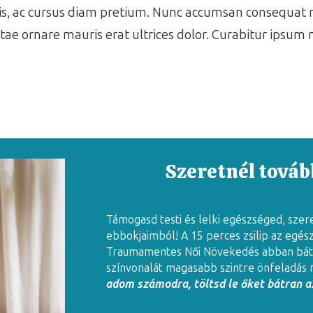
isis, ac cursus diam pretium. Nunc accumsan consequat m
 vitae ornare mauris erat ultrices dolor. Curabitur ipsum 
Szeretnél tovább
Támogasd testi és lelki egészséged, szer
ebbokjaimból! A 15 perces zsilip az egés
Traumamentes Női Növekedés abban báto
színvonalát magasabb szintre önfeladás 
adom számodra, töltsd le őket bátran az