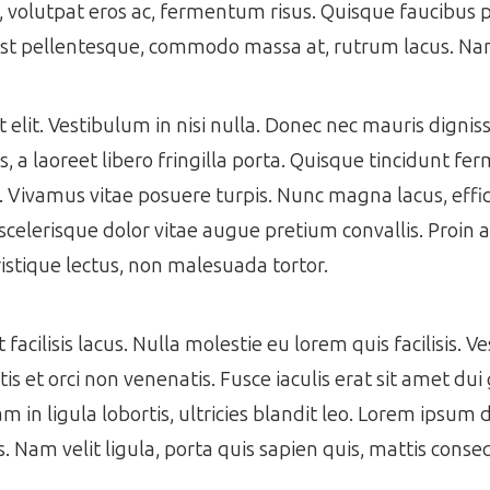
s, volutpat eros ac, fermentum risus. Quisque faucibus
est pellentesque, commodo massa at, rutrum lacus. Nam
get elit. Vestibulum in nisi nulla. Donec nec mauris dign
 a laoreet libero fringilla porta. Quisque tincidunt f
s. Vivamus vitae posuere turpis. Nunc magna lacus, effic
scelerisque dolor vitae augue pretium convallis. Proin a 
istique lectus, non malesuada tortor.
acilisis lacus. Nulla molestie eu lorem quis facilisis. V
s et orci non venenatis. Fusce iaculis erat sit amet dui 
m in ligula lobortis, ultricies blandit leo. Lorem ipsum 
es. Nam velit ligula, porta quis sapien quis, mattis cons