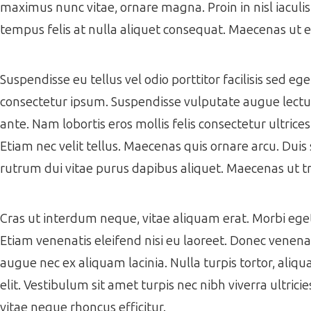
maximus nunc vitae, ornare magna. Proin in nisl iaculi
tempus felis at nulla aliquet consequat. Maecenas ut 
Suspendisse eu tellus vel odio porttitor facilisis sed e
consectetur ipsum. Suspendisse vulputate augue lectus,
ante. Nam lobortis eros mollis felis consectetur ultrice
Etiam nec velit tellus. Maecenas quis ornare arcu. Duis 
rutrum dui vitae purus dapibus aliquet. Maecenas ut tr
Cras ut interdum neque, vitae aliquam erat. Morbi eget f
Etiam venenatis eleifend nisi eu laoreet. Donec venenati
augue nec ex aliquam lacinia. Nulla turpis tortor, aliqua
elit. Vestibulum sit amet turpis nec nibh viverra ultrici
vitae neque rhoncus efficitur.