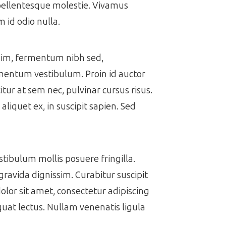
 pellentesque molestie. Vivamus
 id odio nulla.
issim, fermentum nibh sed,
ermentum vestibulum. Proin id auctor
itur at sem nec, pulvinar cursus risus.
aliquet ex, in suscipit sapien. Sed
estibulum mollis posuere fringilla.
gravida dignissim. Curabitur suscipit
dolor sit amet, consectetur adipiscing
equat lectus. Nullam venenatis ligula