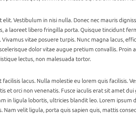
get elit. Vestibulum in nisi nulla. Donec nec mauris dign
 a laoreet libero fringilla porta. Quisque tincidunt f
s. Vivamus vitae posuere turpis. Nunc magna lacus, effic
scelerisque dolor vitae augue pretium convallis. Proin a 
istique lectus, non malesuada tortor.
acilisis lacus. Nulla molestie eu lorem quis facilisis. V
s et orci non venenatis. Fusce iaculis erat sit amet dui 
m in ligula lobortis, ultricies blandit leo. Lorem ipsum 
es. Nam velit ligula, porta quis sapien quis, mattis cons