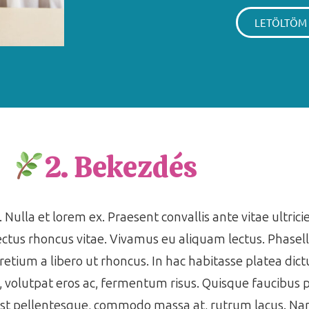
LETÖLTÖM
2. Bekezdés
 Nulla et lorem ex. Praesent convallis ante vitae ultrici
ctus rhoncus vitae. Vivamus eu aliquam lectus. Phasell
pretium a libero ut rhoncus. In hac habitasse platea di
s, volutpat eros ac, fermentum risus. Quisque faucibus
est pellentesque, commodo massa at, rutrum lacus. Nam