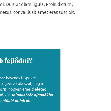
i. Duis ut diam ligula. Proin dictum,
metus, convallis sit amet erat suscipit,
 fejlődni?
ezz hasznos tippeket
zségedre fókuszál, míg a
rít, hogyan emeld életed
nélkül.
Mindkettőt ajándékba
 alábbi oldalról.