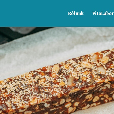
Rólunk
VitaLabor