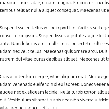
maximus nunc vitae, ornare magna. Proin in nisl iaculi
tempus felis at nulla aliquet consequat. Maecenas ut 
Suspendisse eu tellus vel odio porttitor facilisis sed e
consectetur ipsum. Suspendisse vulputate augue lectus,
ante. Nam lobortis eros mollis felis consectetur ultrice
Etiam nec velit tellus. Maecenas quis ornare arcu. Duis 
rutrum dui vitae purus dapibus aliquet. Maecenas ut tr
Cras ut interdum neque, vitae aliquam erat. Morbi eget f
Etiam venenatis eleifend nisi eu laoreet. Donec venenati
augue nec ex aliquam lacinia. Nulla turpis tortor, aliqua
elit. Vestibulum sit amet turpis nec nibh viverra ultrici
vitae neque rhoncus efficitur.