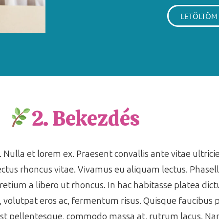
LETÖLTÖM
2. Bekezdés
 Nulla et lorem ex. Praesent convallis ante vitae ultrici
ctus rhoncus vitae. Vivamus eu aliquam lectus. Phasell
pretium a libero ut rhoncus. In hac habitasse platea di
s, volutpat eros ac, fermentum risus. Quisque faucibus
est pellentesque, commodo massa at, rutrum lacus. Nam