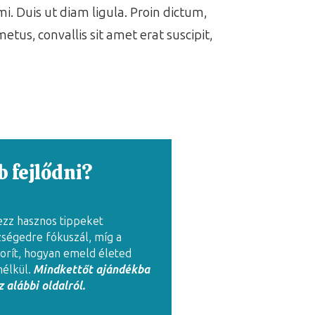
i. Duis ut diam ligula. Proin dictum,
metus, convallis sit amet erat suscipit,
 fejlődni?
ezz hasznos tippeket
zségedre fókuszál, míg a
rít, hogyan emeld életed
nélkül.
Mindkettőt ajándékba
 alábbi oldalról.