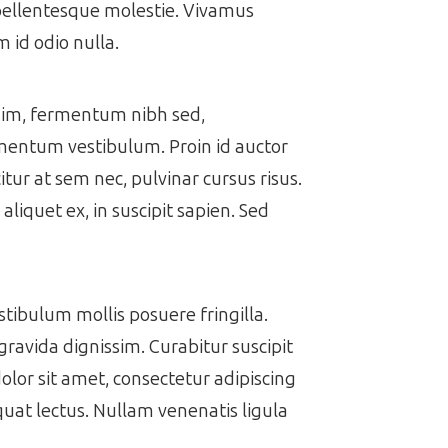
 pellentesque molestie. Vivamus
 id odio nulla.
issim, fermentum nibh sed,
ermentum vestibulum. Proin id auctor
itur at sem nec, pulvinar cursus risus.
aliquet ex, in suscipit sapien. Sed
estibulum mollis posuere fringilla.
gravida dignissim. Curabitur suscipit
dolor sit amet, consectetur adipiscing
equat lectus. Nullam venenatis ligula