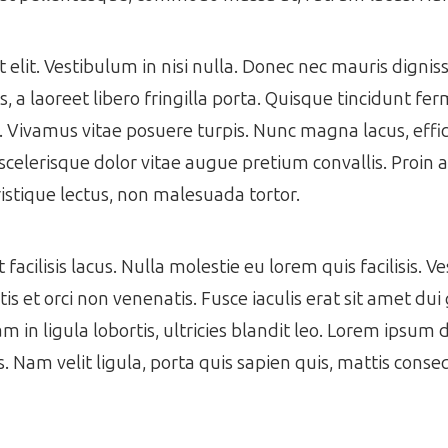
get elit. Vestibulum in nisi nulla. Donec nec mauris dign
 a laoreet libero fringilla porta. Quisque tincidunt f
s. Vivamus vitae posuere turpis. Nunc magna lacus, effic
scelerisque dolor vitae augue pretium convallis. Proin a 
istique lectus, non malesuada tortor.
acilisis lacus. Nulla molestie eu lorem quis facilisis. V
s et orci non venenatis. Fusce iaculis erat sit amet dui 
m in ligula lobortis, ultricies blandit leo. Lorem ipsum 
es. Nam velit ligula, porta quis sapien quis, mattis cons