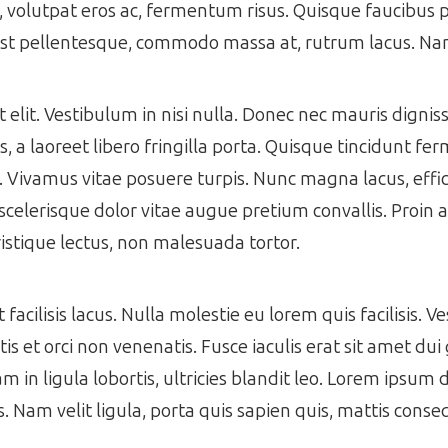
s, volutpat eros ac, fermentum risus. Quisque faucibus
est pellentesque, commodo massa at, rutrum lacus. Nam
get elit. Vestibulum in nisi nulla. Donec nec mauris dign
 a laoreet libero fringilla porta. Quisque tincidunt f
s. Vivamus vitae posuere turpis. Nunc magna lacus, effic
scelerisque dolor vitae augue pretium convallis. Proin a 
istique lectus, non malesuada tortor.
acilisis lacus. Nulla molestie eu lorem quis facilisis. V
s et orci non venenatis. Fusce iaculis erat sit amet dui 
m in ligula lobortis, ultricies blandit leo. Lorem ipsum 
es. Nam velit ligula, porta quis sapien quis, mattis cons