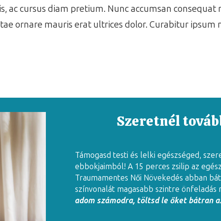
isis, ac cursus diam pretium. Nunc accumsan consequat m
 vitae ornare mauris erat ultrices dolor. Curabitur ipsum 
Szeretnél tovább
Támogasd testi és lelki egészséged, szer
ebbokjaimból! A 15 perces zsilip az egés
Traumamentes Női Növekedés abban báto
színvonalát magasabb szintre önfeladás 
adom számodra, töltsd le őket bátran az