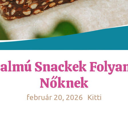
talmú Snackek Folya
Nőknek
február 20, 2026
Kitti