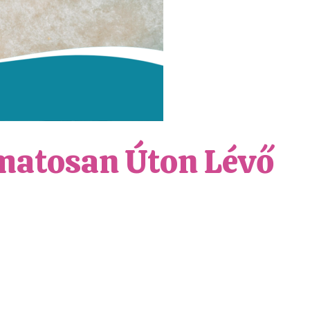
matosan Úton Lévő