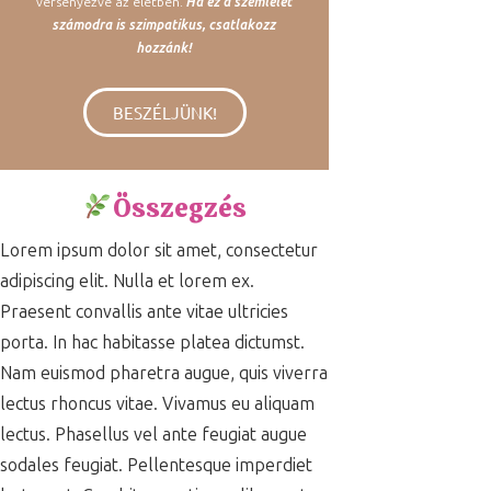
versenyezve az életben.
Ha ez a szemlélet
számodra is szimpatikus, csatlakozz
hozzánk!
BESZÉLJÜNK!
Összegzés
Lorem ipsum dolor sit amet, consectetur
adipiscing elit. Nulla et lorem ex.
Praesent convallis ante vitae ultricies
porta. In hac habitasse platea dictumst.
Nam euismod pharetra augue, quis viverra
lectus rhoncus vitae. Vivamus eu aliquam
lectus. Phasellus vel ante feugiat augue
sodales feugiat. Pellentesque imperdiet