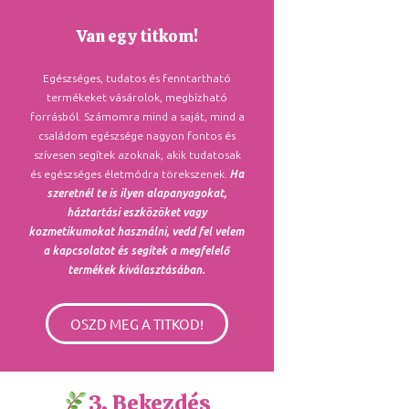
Van egy titkom!
Egészséges, tudatos és fenntartható
termékeket vásárolok, megbízható
forrásból. Számomra mind a saját, mind a
családom egészsége nagyon fontos és
szívesen segítek azoknak, akik tudatosak
és egészséges életmódra törekszenek.
Ha
szeretnél te is ilyen alapanyagokat,
háztartási eszközöket vagy
kozmetikumokat használni, vedd fel velem
a kapcsolatot és segítek a megfelelő
termékek kiválasztásában.
OSZD MEG A TITKOD!
3. Bekezdés