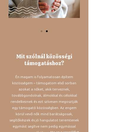
Mit szólnál közösségi
támogatáshoz?
Én magam is folyamatosan építem
közösségem – támogatom első sorban
azokat a nőket, akik terveznek,
továbbgondolnak, álmokkal és célokkal
rendelkeznek és ezt szívesen megosztják
egy támogató közösségben. Az engem
körül vevő nők mind barátságosak,
segítőkészek és jó hangulatot teremtenek
egymást segítve nem pedig egymással