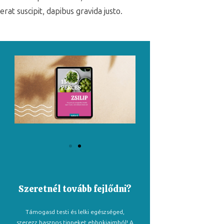
erat suscipit, dapibus gravida justo.
Szeretnél tovább fejlődni?
Támogasd testi és lelki egészséged,
szerezz hasznos tippeket ebbokjaimból! A