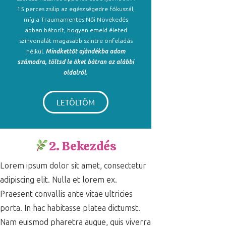
15 perces zsilip az egészségedre fókuszál,
míg a Traumamentes Női Növekedés
abban bátorít, hogyan emeld életed
színvonalát magasabb szintre önfeladás
nélkül.
Mindkettőt ajándékba adom
számodra, töltsd le őket bátran az alábbi
oldalról.
LETÖLTÖM
2. Bekezdés
Lorem ipsum dolor sit amet, consectetur
adipiscing elit. Nulla et lorem ex.
Praesent convallis ante vitae ultricies
porta. In hac habitasse platea dictumst.
Nam euismod pharetra augue, quis viverra