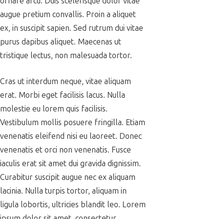
ornare arcu. Duis scelerisque dolor vitae
augue pretium convallis. Proin a aliquet
ex, in suscipit sapien. Sed rutrum dui vitae
purus dapibus aliquet. Maecenas ut
tristique lectus, non malesuada tortor.
Cras ut interdum neque, vitae aliquam
erat. Morbi eget facilisis lacus. Nulla
molestie eu lorem quis facilisis.
Vestibulum mollis posuere fringilla. Etiam
venenatis eleifend nisi eu laoreet. Donec
venenatis et orci non venenatis. Fusce
iaculis erat sit amet dui gravida dignissim.
Curabitur suscipit augue nec ex aliquam
lacinia. Nulla turpis tortor, aliquam in
ligula lobortis, ultricies blandit leo. Lorem
ipsum dolor sit amet, consectetur