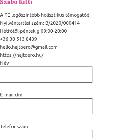
Szabó Kitti
A TE legőszintébb holisztikus támogatód!
Nyilvántartási szám: B/2020/000414
Hétfőtől-péntekig 09:00-20:00
+36 30 513 8439
hello.hajtoero@gmail.com
https://hajtoero.hu/
Név
E-mail cím
Telefonszám