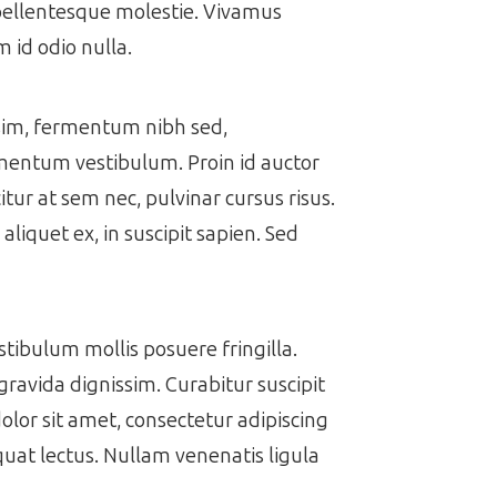
 pellentesque molestie. Vivamus
 id odio nulla.
issim, fermentum nibh sed,
ermentum vestibulum. Proin id auctor
itur at sem nec, pulvinar cursus risus.
aliquet ex, in suscipit sapien. Sed
estibulum mollis posuere fringilla.
gravida dignissim. Curabitur suscipit
dolor sit amet, consectetur adipiscing
equat lectus. Nullam venenatis ligula