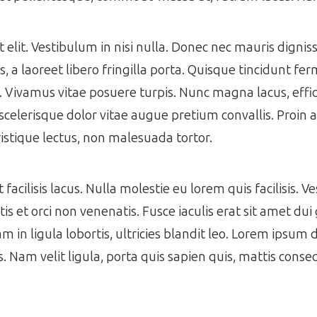
get elit. Vestibulum in nisi nulla. Donec nec mauris dign
 a laoreet libero fringilla porta. Quisque tincidunt f
s. Vivamus vitae posuere turpis. Nunc magna lacus, effic
scelerisque dolor vitae augue pretium convallis. Proin a 
istique lectus, non malesuada tortor.
acilisis lacus. Nulla molestie eu lorem quis facilisis. V
s et orci non venenatis. Fusce iaculis erat sit amet dui 
m in ligula lobortis, ultricies blandit leo. Lorem ipsum 
es. Nam velit ligula, porta quis sapien quis, mattis cons