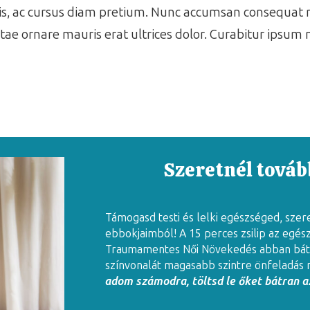
isis, ac cursus diam pretium. Nunc accumsan consequat m
 vitae ornare mauris erat ultrices dolor. Curabitur ipsum 
Szeretnél tovább
Támogasd testi és lelki egészséged, szer
ebbokjaimból! A 15 perces zsilip az egés
Traumamentes Női Növekedés abban báto
színvonalát magasabb szintre önfeladás 
adom számodra, töltsd le őket bátran az