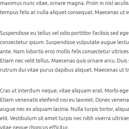
maximus nunc vitae, ornare magna. Proin in nisl iaculi
tempus felis at nulla aliquet consequat. Maecenas ut 
Suspendisse eu tellus vel odio porttitor facilisis sed e
consectetur ipsum. Suspendisse vulputate augue lectus,
ante. Nam lobortis eros mollis felis consectetur ultrice
Etiam nec velit tellus. Maecenas quis ornare arcu. Duis 
rutrum dui vitae purus dapibus aliquet. Maecenas ut tr
Cras ut interdum neque, vitae aliquam erat. Morbi eget f
Etiam venenatis eleifend nisi eu laoreet. Donec venenati
augue nec ex aliquam lacinia. Nulla turpis tortor, aliqua
elit. Vestibulum sit amet turpis nec nibh viverra ultrici
vitae neque rhoncus efficitur.