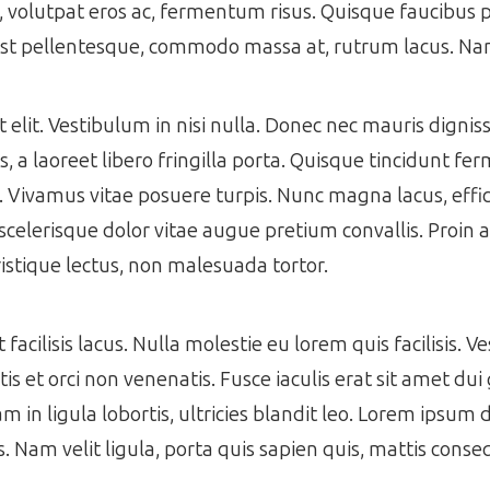
s, volutpat eros ac, fermentum risus. Quisque faucibus
est pellentesque, commodo massa at, rutrum lacus. Nam
get elit. Vestibulum in nisi nulla. Donec nec mauris dign
 a laoreet libero fringilla porta. Quisque tincidunt f
s. Vivamus vitae posuere turpis. Nunc magna lacus, effic
scelerisque dolor vitae augue pretium convallis. Proin a 
istique lectus, non malesuada tortor.
acilisis lacus. Nulla molestie eu lorem quis facilisis. V
s et orci non venenatis. Fusce iaculis erat sit amet dui 
m in ligula lobortis, ultricies blandit leo. Lorem ipsum 
es. Nam velit ligula, porta quis sapien quis, mattis cons