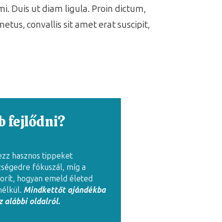
i. Duis ut diam ligula. Proin dictum,
metus, convallis sit amet erat suscipit,
 fejlődni?
ezz hasznos tippeket
zségedre fókuszál, míg a
rít, hogyan emeld életed
nélkül.
Mindkettőt ajándékba
 alábbi oldalról.