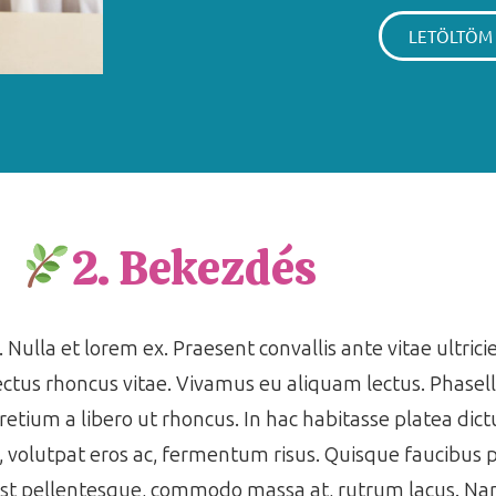
LETÖLTÖM
2. Bekezdés
 Nulla et lorem ex. Praesent convallis ante vitae ultrici
ctus rhoncus vitae. Vivamus eu aliquam lectus. Phasell
pretium a libero ut rhoncus. In hac habitasse platea di
s, volutpat eros ac, fermentum risus. Quisque faucibus
est pellentesque, commodo massa at, rutrum lacus. Nam