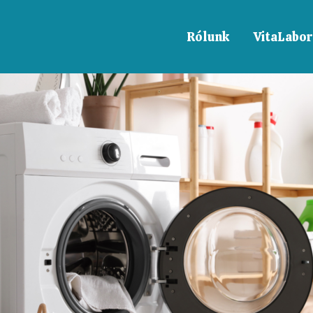
Rólunk
VitaLabor