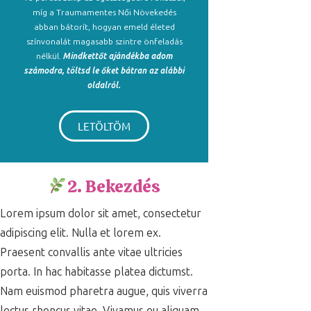
míg a Traumamentes Női Növekedés
abban bátorít, hogyan emeld életed
színvonalát magasabb szintre önfeladás
nélkül.
Mindkettőt ajándékba adom
számodra, töltsd le őket bátran az alábbi
oldalról.
LETÖLTÖM
2. Bekezdés
Lorem ipsum dolor sit amet, consectetur
adipiscing elit. Nulla et lorem ex.
Praesent convallis ante vitae ultricies
porta. In hac habitasse platea dictumst.
Nam euismod pharetra augue, quis viverra
lectus rhoncus vitae. Vivamus eu aliquam