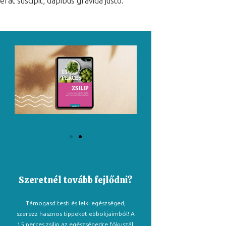
erat suscipit, dapibus gravida justo.
Szeretnél tovább fejlődni?
Támogasd testi és lelki egészséged,
szerezz hasznos tippeket ebbokjaimból! A
15 perces zsilip az egészségedre fókuszál,