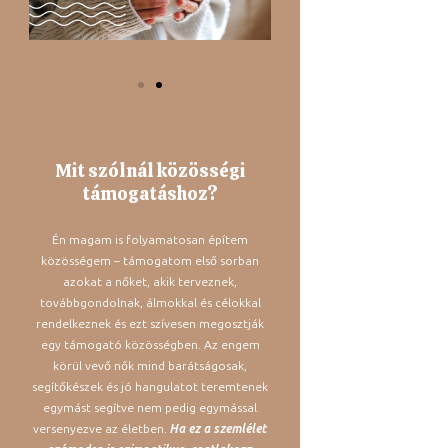
Mit szólnál közösségi
támogatáshoz?
Én magam is folyamatosan építem
közösségem – támogatom első sorban
azokat a nőket, akik terveznek,
továbbgondolnak, álmokkal és célokkal
rendelkeznek és ezt szívesen megosztják
egy támogató közösségben. Az engem
körül vevő nők mind barátságosak,
segítőkészek és jó hangulatot teremtenek
egymást segítve nem pedig egymással
versenyezve az életben.
Ha ez a szemlélet