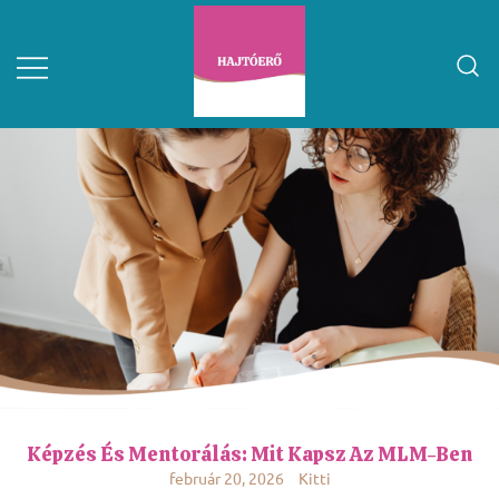
Képzés És Mentorálás: Mit Kapsz Az MLM-Ben
február 20, 2026
Kitti