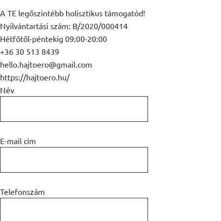
A TE legőszintébb holisztikus támogatód!
Nyilvántartási szám: B/2020/000414
Hétfőtől-péntekig 09:00-20:00
+36 30 513 8439
hello.hajtoero@gmail.com
https://hajtoero.hu/
Név
E-mail cím
Telefonszám