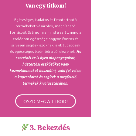
Van egy titkom!
Egészséges, tudatos és fenntartható
termékeket vásárolok, megbízható
forrásból. Számomra mind a saját, mind a
családom egészsége nagyon fontos és
szívesen segítek azoknak, akik tudatosak
és egészséges életmódra törekszenek.
Ha
szeretnél te is ilyen alapanyagokat,
háztartási eszközöket vagy
kozmetikumokat használni, vedd fel velem
a kapcsolatot és segítek a megfelelő
termékek kiválasztásában.
OSZD MEG A TITKOD!
3. Bekezdés