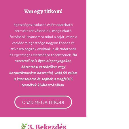
Van egy titkom!
Egészséges, tudatos és fenntartható
termékeket vásárolok, megbízható
forrásból. Számomra mind a saját, mind a
családom egészsége nagyon fontos és
szívesen segítek azoknak, akik tudatosak
és egészséges életmódra törekszenek.
Ha
szeretnél te is ilyen alapanyagokat,
háztartási eszközöket vagy
kozmetikumokat használni, vedd fel velem
a kapcsolatot és segítek a megfelelő
termékek kiválasztásában.
OSZD MEG A TITKOD!
3. Bekezdés