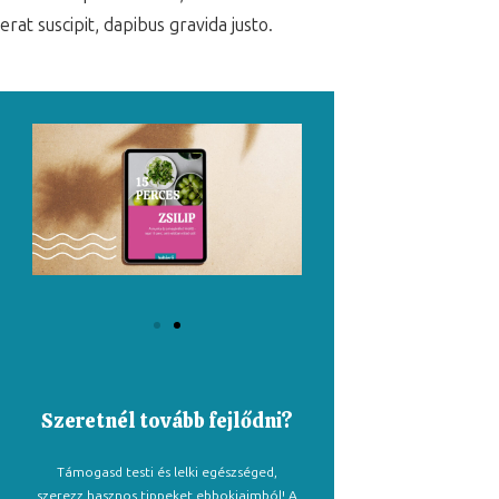
erat suscipit, dapibus gravida justo.
Szeretnél tovább fejlődni?
Támogasd testi és lelki egészséged,
szerezz hasznos tippeket ebbokjaimból! A