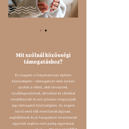
Mit szólnál közösségi
támogatáshoz?
Én magam is folyamatosan építem
közösségem – támogatom első sorban
azokat a nőket, akik terveznek,
továbbgondolnak, álmokkal és célokkal
rendelkeznek és ezt szívesen megosztják
egy támogató közösségben. Az engem
körül vevő nők mind barátságosak,
segítőkészek és jó hangulatot teremtenek
egymást segítve nem pedig egymással