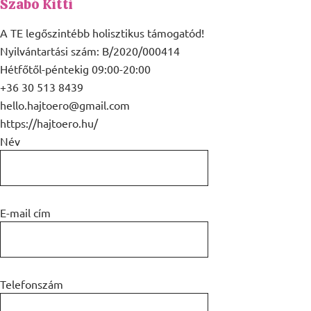
Szabó Kitti
A TE legőszintébb holisztikus támogatód!
Nyilvántartási szám: B/2020/000414
Hétfőtől-péntekig 09:00-20:00
+36 30 513 8439
hello.hajtoero@gmail.com
https://hajtoero.hu/
Név
E-mail cím
Telefonszám