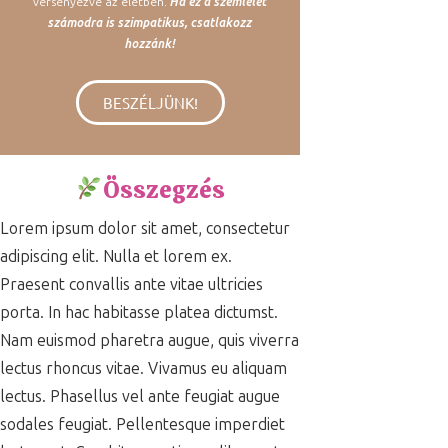
versenyezve az életben.
Ha ez a szemlélet
számodra is szimpatikus, csatlakozz
hozzánk!
BESZÉLJÜNK!
Összegzés
Lorem ipsum dolor sit amet, consectetur
adipiscing elit. Nulla et lorem ex.
Praesent convallis ante vitae ultricies
porta. In hac habitasse platea dictumst.
Nam euismod pharetra augue, quis viverra
lectus rhoncus vitae. Vivamus eu aliquam
lectus. Phasellus vel ante feugiat augue
sodales feugiat. Pellentesque imperdiet