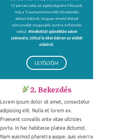
15 perces zsilip az egészségedre fókuszál,
míg a Traumamentes Női Növekedés
abban bátorít, hogyan emeld életed
színvonalát magasabb szintre önfeladás
nélkül.
Mindkettőt ajándékba adom
számodra, töltsd le őket bátran az alábbi
oldalról.
LETÖLTÖM
2. Bekezdés
Lorem ipsum dolor sit amet, consectetur
adipiscing elit. Nulla et lorem ex.
Praesent convallis ante vitae ultricies
porta. In hac habitasse platea dictumst.
Nam euismod pharetra augue, quis viverra