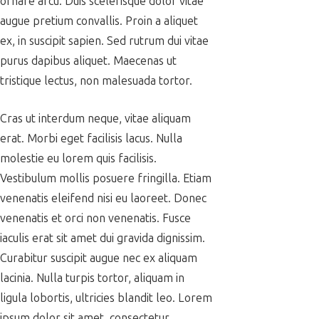
ornare arcu. Duis scelerisque dolor vitae
augue pretium convallis. Proin a aliquet
ex, in suscipit sapien. Sed rutrum dui vitae
purus dapibus aliquet. Maecenas ut
tristique lectus, non malesuada tortor.
Cras ut interdum neque, vitae aliquam
erat. Morbi eget facilisis lacus. Nulla
molestie eu lorem quis facilisis.
Vestibulum mollis posuere fringilla. Etiam
venenatis eleifend nisi eu laoreet. Donec
venenatis et orci non venenatis. Fusce
iaculis erat sit amet dui gravida dignissim.
Curabitur suscipit augue nec ex aliquam
lacinia. Nulla turpis tortor, aliquam in
ligula lobortis, ultricies blandit leo. Lorem
ipsum dolor sit amet, consectetur