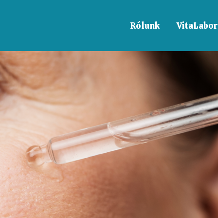
Rólunk
VitaLabor