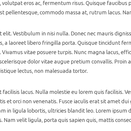
s, volutpat eros ac, fermentum risus. Quisque faucibus
est pellentesque, commodo massa at, rutrum lacus. Nam
get elit. Vestibulum in nisi nulla. Donec nec mauris dign
 a laoreet libero fringilla porta. Quisque tincidunt f
s. Vivamus vitae posuere turpis. Nunc magna lacus, effic
scelerisque dolor vitae augue pretium convallis. Proin a 
istique lectus, non malesuada tortor.
acilisis lacus. Nulla molestie eu lorem quis facilisis. V
s et orci non venenatis. Fusce iaculis erat sit amet dui 
m in ligula lobortis, ultricies blandit leo. Lorem ipsum 
es. Nam velit ligula, porta quis sapien quis, mattis cons