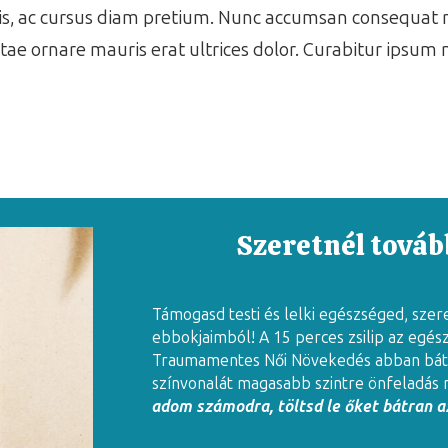
isis, ac cursus diam pretium. Nunc accumsan consequat m
 vitae ornare mauris erat ultrices dolor. Curabitur ipsum 
Szeretnél tovább
Támogasd testi és lelki egészséged, szer
ebbokjaimból! A 15 perces zsilip az egés
Traumamentes Női Növekedés abban báto
színvonalát magasabb szintre önfeladás 
adom számodra, töltsd le őket bátran az