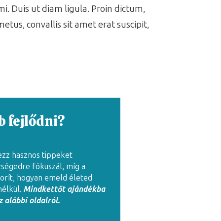
i. Duis ut diam ligula. Proin dictum,
metus, convallis sit amet erat suscipit,
 fejlődni?
ezz hasznos tippeket
zségedre fókuszál, míg a
rít, hogyan emeld életed
nélkül.
Mindkettőt ajándékba
 alábbi oldalról.