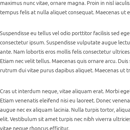
maximus nunc vitae, ornare magna. Proin in nisl iaculi
tempus felis at nulla aliquet consequat. Maecenas ut 
Suspendisse eu tellus vel odio porttitor facilisis sed e
consectetur ipsum. Suspendisse vulputate augue lectus,
ante. Nam lobortis eros mollis felis consectetur ultrice
Etiam nec velit tellus. Maecenas quis ornare arcu. Duis 
rutrum dui vitae purus dapibus aliquet. Maecenas ut tr
Cras ut interdum neque, vitae aliquam erat. Morbi eget f
Etiam venenatis eleifend nisi eu laoreet. Donec venenati
augue nec ex aliquam lacinia. Nulla turpis tortor, aliqua
elit. Vestibulum sit amet turpis nec nibh viverra ultrici
vitae neque rhoncus efficitur.