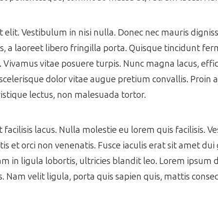
get elit. Vestibulum in nisi nulla. Donec nec mauris dign
 a laoreet libero fringilla porta. Quisque tincidunt f
s. Vivamus vitae posuere turpis. Nunc magna lacus, effic
scelerisque dolor vitae augue pretium convallis. Proin a 
istique lectus, non malesuada tortor.
acilisis lacus. Nulla molestie eu lorem quis facilisis. V
s et orci non venenatis. Fusce iaculis erat sit amet dui 
m in ligula lobortis, ultricies blandit leo. Lorem ipsum 
es. Nam velit ligula, porta quis sapien quis, mattis cons