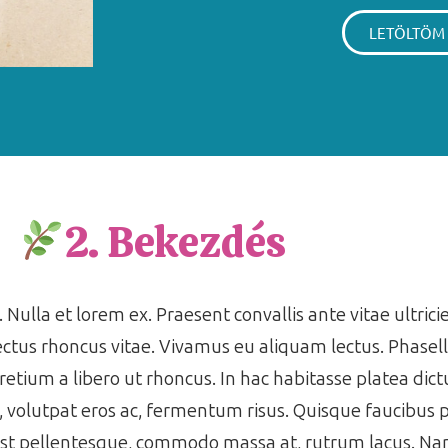
LETÖLTÖM
2. Bekezdés
 Nulla et lorem ex. Praesent convallis ante vitae ultrici
ctus rhoncus vitae. Vivamus eu aliquam lectus. Phasell
pretium a libero ut rhoncus. In hac habitasse platea di
s, volutpat eros ac, fermentum risus. Quisque faucibus
est pellentesque, commodo massa at, rutrum lacus. Nam