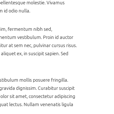
 pellentesque molestie. Vivamus
 id odio nulla.
issim, fermentum nibh sed,
ermentum vestibulum. Proin id auctor
itur at sem nec, pulvinar cursus risus.
aliquet ex, in suscipit sapien. Sed
estibulum mollis posuere fringilla.
gravida dignissim. Curabitur suscipit
dolor sit amet, consectetur adipiscing
equat lectus. Nullam venenatis ligula