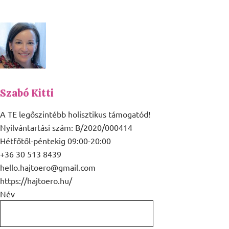
Szabó Kitti
A TE legőszintébb holisztikus támogatód!
Nyilvántartási szám: B/2020/000414
Hétfőtől-péntekig 09:00-20:00
+36 30 513 8439
hello.hajtoero@gmail.com
https://hajtoero.hu/
Név