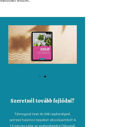
valóban élünk.
Szeretnél tovább fejlődni?
Támogasd testi és lelki egészséged,
szerezz hasznos tippeket ebookjaimból! A
15 perces zsilip az egészségedre fókuszál,