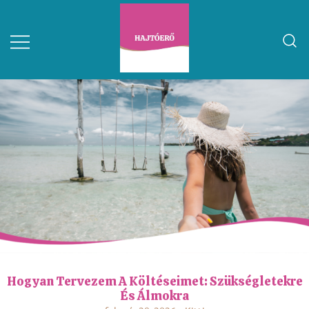
Hogyan Tervezem A Költéseimet: Szükségletekre
És Álmokra