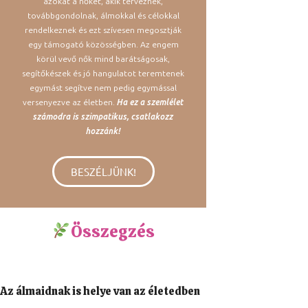
azokat a nőket, akik terveznek,
továbbgondolnak, álmokkal és célokkal
rendelkeznek és ezt szívesen megosztják
egy támogató közösségben. Az engem
körül vevő nők mind barátságosak,
segítőkészek és jó hangulatot teremtenek
egymást segítve nem pedig egymással
versenyezve az életben.
Ha ez a szemlélet
számodra is szimpatikus, csatlakozz
hozzánk!
BESZÉLJÜNK!
Összegzés
Az álmaidnak is helye van az életedben