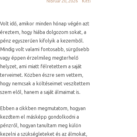
február 20, 2026
Kitti
Volt idő, amikor minden hónap végén azt
éreztem, hogy hiába dolgozom sokat, a
pénz egyszerűen kifolyik a kezemből.
Mindig volt valami fontosabb, sürgősebb
vagy éppen érzelmileg megterhelő
helyzet, ami miatt félretettem a saját
terveimet. Közben észre sem vettem,
hogy nemcsak a költéseimet veszítettem
szem elől, hanem a saját álmaimat is.
Ebben a cikkben megmutatom, hogyan
kezdtem el másképp gondolkodni a
pénzről, hogyan tanultam meg külön
kezelni a szükségleteket és az álmokat,