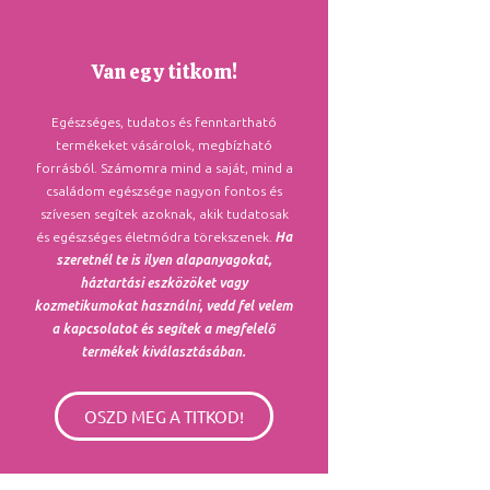
Van egy titkom!
Egészséges, tudatos és fenntartható
termékeket vásárolok, megbízható
forrásból. Számomra mind a saját, mind a
családom egészsége nagyon fontos és
szívesen segítek azoknak, akik tudatosak
és egészséges életmódra törekszenek.
Ha
szeretnél te is ilyen alapanyagokat,
háztartási eszközöket vagy
kozmetikumokat használni, vedd fel velem
a kapcsolatot és segítek a megfelelő
termékek kiválasztásában.
OSZD MEG A TITKOD!