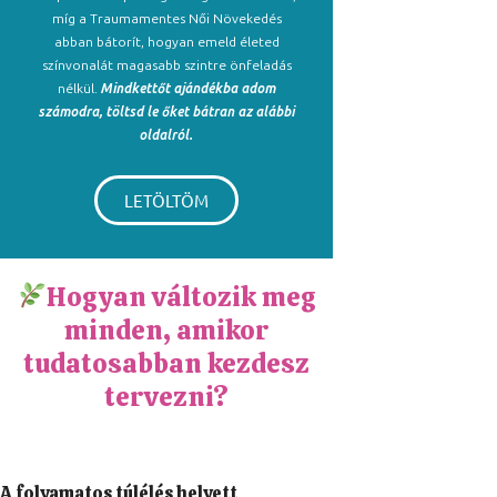
míg a Traumamentes Női Növekedés
abban bátorít, hogyan emeld életed
színvonalát magasabb szintre önfeladás
nélkül.
Mindkettőt ajándékba adom
számodra, töltsd le őket bátran az alábbi
oldalról.
LETÖLTÖM
Hogyan változik meg
minden, amikor
tudatosabban kezdesz
tervezni?
A folyamatos túlélés helyett