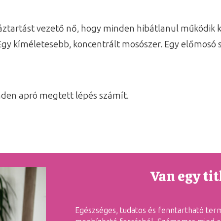
háztartást vezető nő, hogy minden hibátlanul működik 
Egy kíméletesebb, koncentrált mosószer. Egy előmosó sp
nden apró megtett lépés számít.
Van egy ti
Egészséges, tudatos és fenntartható ter