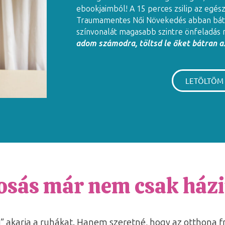
ebookjaimból! A 15 perces zsilip az egés
Traumamentes Női Növekedés abban báto
színvonalát magasabb szintre önfeladás 
adom számodra, töltsd le őket bátran az
LETÖLTÖM
osás már nem csak há
akarja a ruhákat. Hanem szeretné, hogy az otthona fris