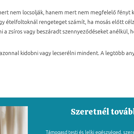
ert nem locsolják, hanem mert nem megfelelő fényt ka
y ételfoltoknál rengeteget számít, ha mosás előtt célz
ani a zsíros vagy beszáradt szennyeződéseket anélkül, 
 azonnal kidobni vagy lecserélni mindent. A legtöbb any
Szeretnél tovább
Támogasd testi és lelki egészséged, szer