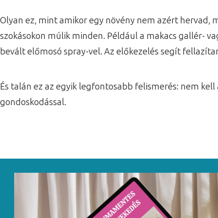
Olyan ez, mint amikor egy növény nem azért hervad, m
szokásokon múlik minden. Például a makacs gallér- vag
bevált előmosó spray-vel. Az előkezelés segít fellazít
És talán ez az egyik legfontosabb felismerés: nem kell
gondoskodással.