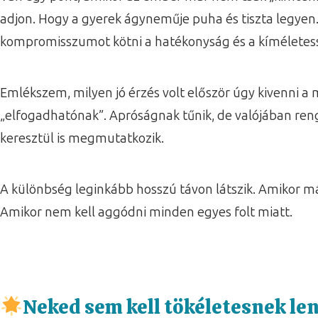
adjon. Hogy a gyerek ágyneműje puha és tiszta legyen.
kompromisszumot kötni a hatékonyság és a kíméletess
Emlékszem, milyen jó érzés volt először úgy kivenni a
„elfogadhatónak”. Apróságnak tűnik, de valójában ren
keresztül is megmutatkozik.
A különbség leginkább hosszú távon látszik. Amikor m
Amikor nem kell aggódni minden egyes folt miatt.
Neked sem kell tökéletesnek le