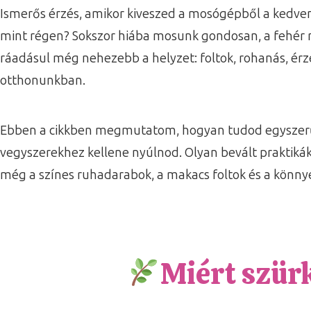
Ismerős érzés, amikor kiveszed a mosógépből a kedvenc
mint régen? Sokszor hiába mosunk gondosan, a fehér r
ráadásul még nehezebb a helyzet: foltok, rohanás, ér
otthonunkban.
Ebben a cikkben megmutatom, hogyan tudod egyszerűe
vegyszerekhez kellene nyúlnod. Olyan bevált praktik
még a színes ruhadarabok, a makacs foltok és a könnye
Miért szürk