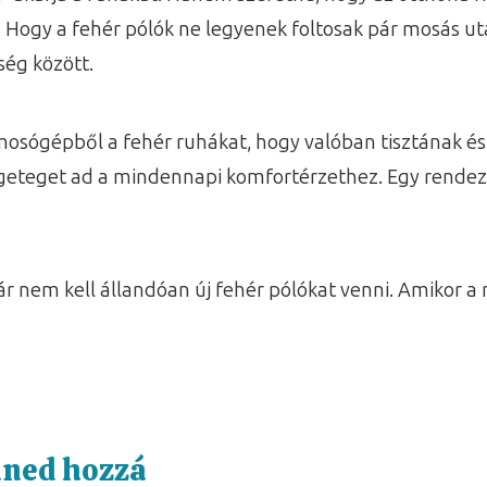
 Hogy a fehér pólók ne legyenek foltosak pár mosás ut
ég között.
 mosógépből a fehér ruhákat, hogy valóban tisztának és
geteget ad a mindennapi komfortérzethez. Egy rendezet
ár nem kell állandóan új fehér pólókat venni. Amikor 
nned hozzá