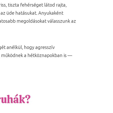
, tiszta fehérséget látod rajta,
k az üde hatásukat. Anyukaként
datosabb megoldásokat válasszunk az
t anélkül, hogy agresszív
ban működnek a hétköznapokban is —
 ruhák?