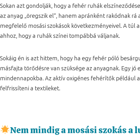
Sokan azt gondolják, hogy a fehér ruhák elszíneződé
az anyag „öregszik el”, hanem apránként rakódnak rá 
megfelelő mosási szokások következményeivel. A túl a
ahhoz, hogy a ruhák színei tompábbá váljanak.
Sokáig én is azt hittem, hogy ha egy fehér póló besár
másfajta törődésre van szüksége az anyagnak. Egy jó e
mindennapokba. Az aktív oxigénes fehérítők például az
felfrissíteni a textileket.
Nem mindig a mosási szokás a 