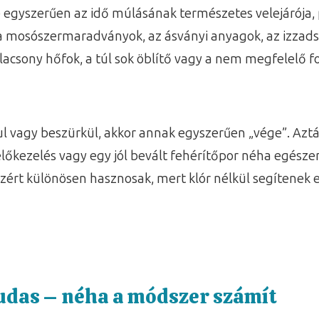
se egyszerűen az idő múlásának természetes velejárój
a mosószermaradványok, az ásványi anyagok, az izzads
lacsony hőfok, a túl sok öblítő vagy a nem megfelelő 
gul vagy beszürkül, akkor annak egyszerűen „vége”. Azt
lőkezelés vagy egy jól bevált fehérítőpor néha egészen
ért különösen hasznosak, mert klór nélkül segítenek e
ludas – néha a módszer számít