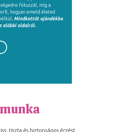
zségedre fókuszál, míg a
rít, hogyan emeld életed
nélkül.
Mindkettőt ajándékba
 alábbi oldalról.
zimunka
s, tiszta és biztonságos érzést