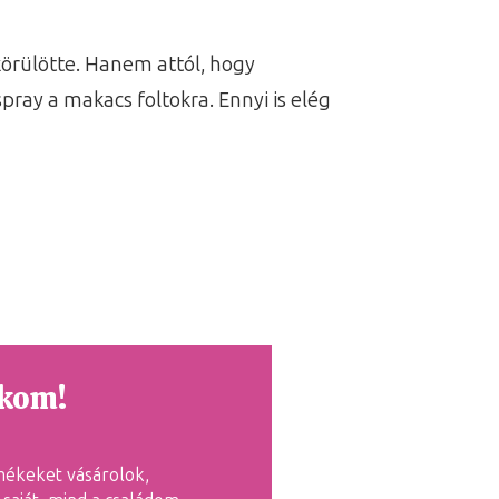
körülötte. Hanem attól, hogy
ray a makacs foltokra. Ennyi is elég
tkom!
mékeket vásárolok,