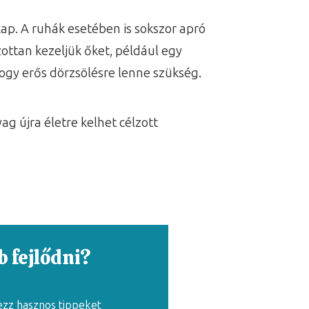
p. A ruhák esetében is sokszor apró
ottan kezeljük őket, például egy
hogy erős dörzsölésre lenne szükség.
ag újra életre kelhet célzott
 fejlődni?
ezz hasznos tippeket