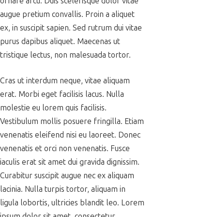
ornare arcu. Duis scelerisque dolor vitae
augue pretium convallis. Proin a aliquet
ex, in suscipit sapien. Sed rutrum dui vitae
purus dapibus aliquet. Maecenas ut
tristique lectus, non malesuada tortor.
Cras ut interdum neque, vitae aliquam
erat. Morbi eget facilisis lacus. Nulla
molestie eu lorem quis facilisis.
Vestibulum mollis posuere fringilla. Etiam
venenatis eleifend nisi eu laoreet. Donec
venenatis et orci non venenatis. Fusce
iaculis erat sit amet dui gravida dignissim.
Curabitur suscipit augue nec ex aliquam
lacinia. Nulla turpis tortor, aliquam in
ligula lobortis, ultricies blandit leo. Lorem
ipsum dolor sit amet, consectetur