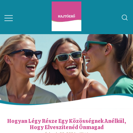
Hogyan Légy Része Egy Közösségnek Anélkül,
Hogy Elveszítenéd Önmagad