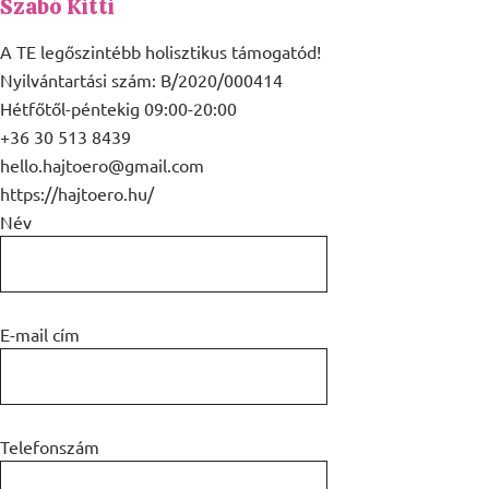
Szabó Kitti
A TE legőszintébb holisztikus támogatód!
Nyilvántartási szám: B/2020/000414
Hétfőtől-péntekig 09:00-20:00
+36 30 513 8439
hello.hajtoero@gmail.com
https://hajtoero.hu/
Név
E-mail cím
Telefonszám