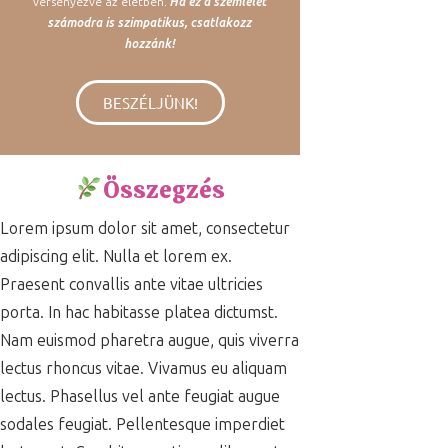
versenyezve az életben.
Ha ez a szemlélet
számodra is szimpatikus, csatlakozz
hozzánk!
BESZÉLJÜNK!
Összegzés
Lorem ipsum dolor sit amet, consectetur
adipiscing elit. Nulla et lorem ex.
Praesent convallis ante vitae ultricies
porta. In hac habitasse platea dictumst.
Nam euismod pharetra augue, quis viverra
lectus rhoncus vitae. Vivamus eu aliquam
lectus. Phasellus vel ante feugiat augue
sodales feugiat. Pellentesque imperdiet