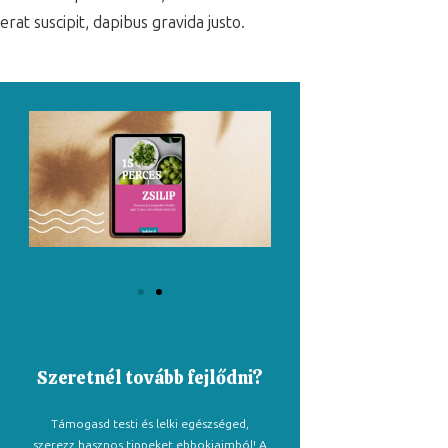
erat suscipit, dapibus gravida justo.
Szeretnél tovább fejlődni?
Támogasd testi és lelki egészséged,
szerezz hasznos tippeket ebbokjaimból! A