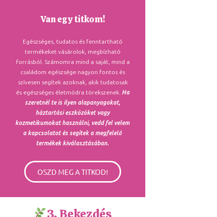
Van egy titkom!
Egészséges, tudatos és fenntartható
termékeket vásárolok, megbízható
forrásból. Számomra mind a saját, mind a
családom egészsége nagyon fontos és
szívesen segítek azoknak, akik tudatosak
és egészséges életmódra törekszenek.
Ha
szeretnél te is ilyen alapanyagokat,
háztartási eszközöket vagy
kozmetikumokat használni, vedd fel velem
a kapcsolatot és segítek a megfelelő
termékek kiválasztásában.
OSZD MEG A TITKOD!
3. Bekezdés