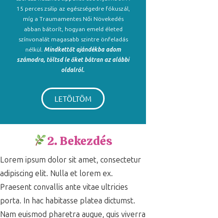
15 perces zsilip az egészségedre fókuszál,
míg a Traumamentes Női Növekedés
abban bátorít, hogyan emeld életed
színvonalát magasabb szintre önfeladás
nélkül.
Mindkettőt ajándékba adom
számodra, töltsd le őket bátran az alábbi
oldalról.
LETÖLTÖM
2. Bekezdés
Lorem ipsum dolor sit amet, consectetur
adipiscing elit. Nulla et lorem ex.
Praesent convallis ante vitae ultricies
porta. In hac habitasse platea dictumst.
Nam euismod pharetra augue, quis viverra