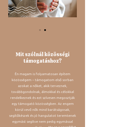
Mit szólnál közösségi
támogatáshoz?
Én magam is folyamatosan építem
közösségem – támogatom első sorban
azokat a nőket, akik terveznek,
továbbgondolnak, álmokkal és célokkal
rendelkeznek és ezt szívesen megosztják
egy támogató közösségben. Az engem
körül vevő nők mind barátságosak,
segítőkészek és jó hangulatot teremtenek
egymást segítve nem pedig egymással