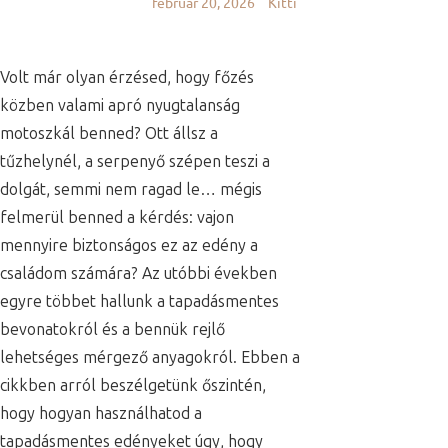
február 20, 2026
Kitti
Volt már olyan érzésed, hogy főzés
közben valami apró nyugtalanság
motoszkál benned? Ott állsz a
tűzhelynél, a serpenyő szépen teszi a
dolgát, semmi nem ragad le… mégis
felmerül benned a kérdés: vajon
mennyire biztonságos ez az edény a
családom számára? Az utóbbi években
egyre többet hallunk a tapadásmentes
bevonatokról és a bennük rejlő
lehetséges mérgező anyagokról. Ebben a
cikkben arról beszélgetünk őszintén,
hogy hogyan használhatod a
tapadásmentes edényeket úgy, hogy