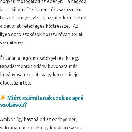
hogyan mosogatod az edényt. Ha hagyod
kicsit kihűlni főzés után, és csak ezután
teszed langyos vízbe, azzal elkerülheted
a bevonat felesleges hőstresszét. Az
ilyen apró szokások hosszú távon sokat
számítanak.
És talán a legfontosabb jelzés: ha egy
tapadásmentes edény bevonata már
látványosan kopott vagy karcos, ideje
elbúcsúzni tőle.
Miért számítanak ezek az apró
szokások?
Amikor így használod az edényeidet,
valójában nemcsak egy konyhai eszközt