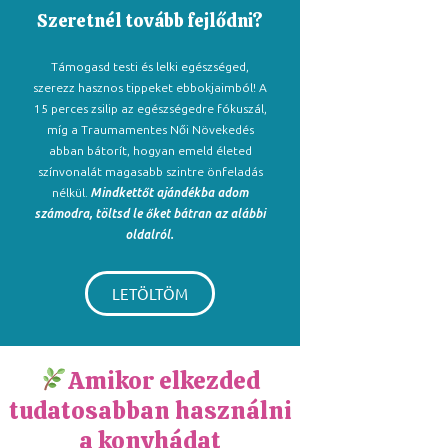
Szeretnél tovább fejlődni?
Támogasd testi és lelki egészséged,
szerezz hasznos tippeket ebbokjaimból! A
15 perces zsilip az egészségedre fókuszál,
míg a Traumamentes Női Növekedés
abban bátorít, hogyan emeld életed
színvonalát magasabb szintre önfeladás
nélkül.
Mindkettőt ajándékba adom
számodra, töltsd le őket bátran az alábbi
oldalról.
LETÖLTÖM
Amikor elkezded
tudatosabban használni
a konyhádat