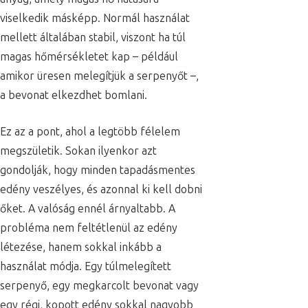
viselkedik másképp. Normál használat
mellett általában stabil, viszont ha túl
magas hőmérsékletet kap – például
amikor üresen melegítjük a serpenyőt –,
a bevonat elkezdhet bomlani.
Ez az a pont, ahol a legtöbb félelem
megszületik. Sokan ilyenkor azt
gondolják, hogy minden tapadásmentes
edény veszélyes, és azonnal ki kell dobni
őket. A valóság ennél árnyaltabb. A
probléma nem feltétlenül az edény
létezése, hanem sokkal inkább a
használat módja. Egy túlmelegített
serpenyő, egy megkarcolt bevonat vagy
egy régi, kopott edény sokkal nagyobb