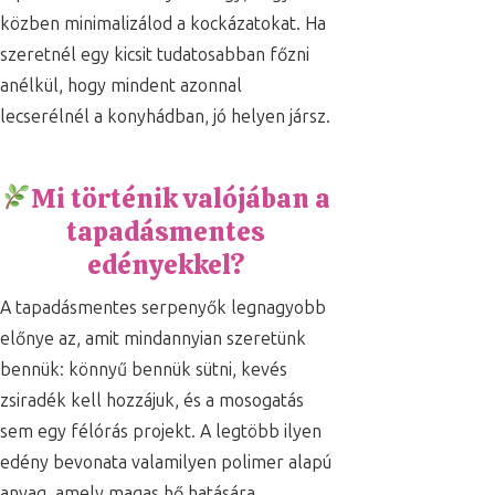
közben minimalizálod a kockázatokat. Ha
szeretnél egy kicsit tudatosabban főzni
anélkül, hogy mindent azonnal
lecserélnél a konyhádban, jó helyen jársz.
Mi történik valójában a
tapadásmentes
edényekkel?
A tapadásmentes serpenyők legnagyobb
előnye az, amit mindannyian szeretünk
bennük: könnyű bennük sütni, kevés
zsiradék kell hozzájuk, és a mosogatás
sem egy félórás projekt. A legtöbb ilyen
edény bevonata valamilyen polimer alapú
anyag, amely magas hő hatására