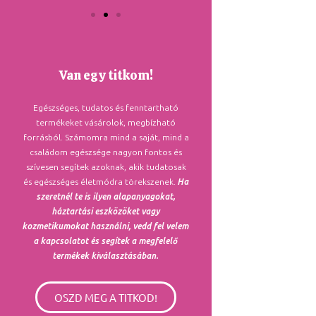
Van egy titkom!
Egészséges, tudatos és fenntartható
termékeket vásárolok, megbízható
forrásból. Számomra mind a saját, mind a
családom egészsége nagyon fontos és
szívesen segítek azoknak, akik tudatosak
és egészséges életmódra törekszenek.
Ha
szeretnél te is ilyen alapanyagokat,
háztartási eszközöket vagy
kozmetikumokat használni, vedd fel velem
a kapcsolatot és segítek a megfelelő
termékek kiválasztásában.
OSZD MEG A TITKOD!