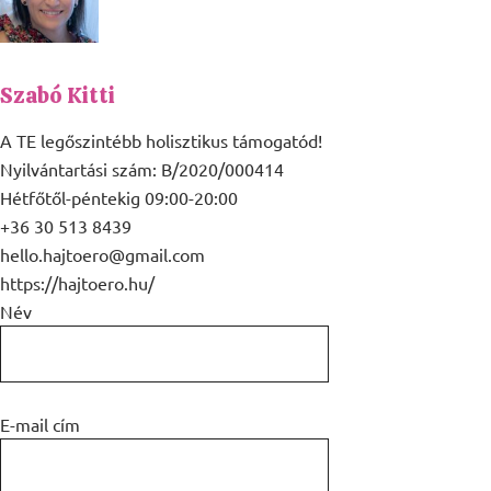
Szabó Kitti
A TE legőszintébb holisztikus támogatód!
Nyilvántartási szám: B/2020/000414
Hétfőtől-péntekig 09:00-20:00
+36 30 513 8439
hello.hajtoero@gmail.com
https://hajtoero.hu/
Név
E-mail cím