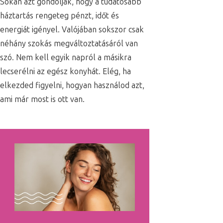
Sokan azt gondolják, hogy a tudatosabb
háztartás rengeteg pénzt, időt és
energiát igényel. Valójában sokszor csak
néhány szokás megváltoztatásáról van
szó. Nem kell egyik napról a másikra
lecserélni az egész konyhát. Elég, ha
elkezded figyelni, hogyan használod azt,
ami már most is ott van.