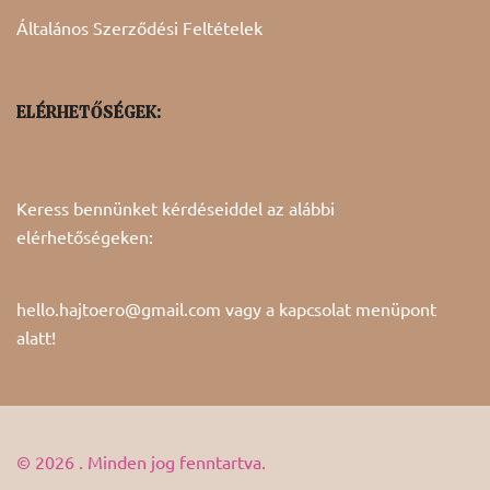
Általános Szerződési Feltételek
ELÉRHETŐSÉGEK:
Keress bennünket kérdéseiddel az alábbi
elérhetőségeken:
hello.hajtoero@gmail.com vagy a
kapcsolat
menüpont
alatt!
© 2026 . Minden jog fenntartva.