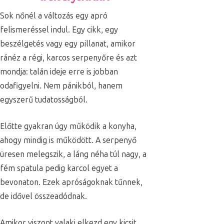
Sok nőnél a változás egy apró
felismeréssel indul. Egy cikk, egy
beszélgetés vagy egy pillanat, amikor
ránéz a régi, karcos serpenyőre és azt
mondja: talán ideje erre is jobban
odafigyelni. Nem pánikból, hanem
egyszerű tudatosságból.
Előtte gyakran úgy működik a konyha,
ahogy mindig is működött. A serpenyő
üresen melegszik, a láng néha túl nagy, a
fém spatula pedig karcol egyet a
bevonaton. Ezek apróságoknak tűnnek,
de idővel összeadódnak.
Amikor viszont valaki elkezd egy kicsit