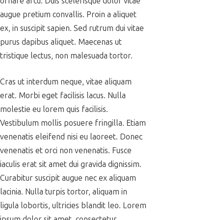
ornare arcu. Duis scelerisque dolor vitae
augue pretium convallis. Proin a aliquet
ex, in suscipit sapien. Sed rutrum dui vitae
purus dapibus aliquet. Maecenas ut
tristique lectus, non malesuada tortor.
Cras ut interdum neque, vitae aliquam
erat. Morbi eget facilisis lacus. Nulla
molestie eu lorem quis facilisis.
Vestibulum mollis posuere fringilla. Etiam
venenatis eleifend nisi eu laoreet. Donec
venenatis et orci non venenatis. Fusce
iaculis erat sit amet dui gravida dignissim.
Curabitur suscipit augue nec ex aliquam
lacinia. Nulla turpis tortor, aliquam in
ligula lobortis, ultricies blandit leo. Lorem
ipsum dolor sit amet, consectetur