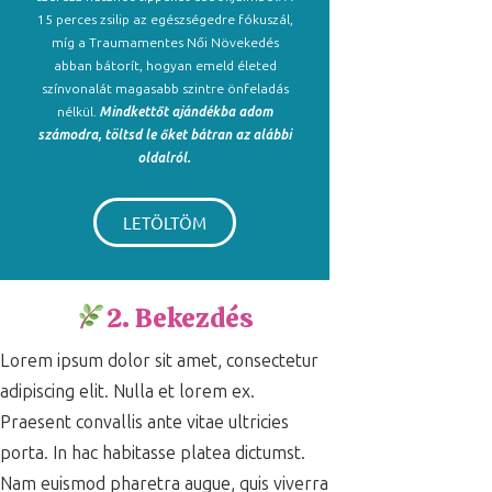
15 perces zsilip az egészségedre fókuszál,
míg a Traumamentes Női Növekedés
abban bátorít, hogyan emeld életed
színvonalát magasabb szintre önfeladás
nélkül.
Mindkettőt ajándékba adom
számodra, töltsd le őket bátran az alábbi
oldalról.
LETÖLTÖM
2. Bekezdés
Lorem ipsum dolor sit amet, consectetur
adipiscing elit. Nulla et lorem ex.
Praesent convallis ante vitae ultricies
porta. In hac habitasse platea dictumst.
Nam euismod pharetra augue, quis viverra