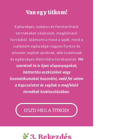
Van egy titkom!
Egészséges, tudatos és fenntartható
termékeket vásárolok, megbízható
forrásból. Számomra mind a saját, mind a
családom egészsége nagyon fontos és
szívesen segítek azoknak, akik tudatosak
és egészséges életmódra törekszenek.
Ha
szeretnél te is ilyen alapanyagokat,
háztartási eszközöket vagy
kozmetikumokat használni, vedd fel velem
a kapcsolatot és segítek a megfelelő
termékek kiválasztásában.
OSZD MEG A TITKOD!
3. Bekezdés