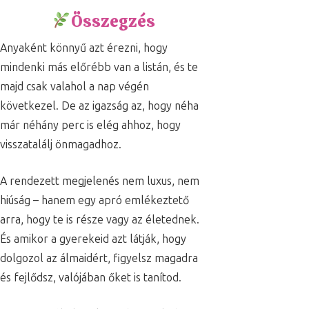
Összegzés
Anyaként könnyű azt érezni, hogy
mindenki más előrébb van a listán, és te
majd csak valahol a nap végén
következel. De az igazság az, hogy néha
már néhány perc is elég ahhoz, hogy
visszatalálj önmagadhoz.
A rendezett megjelenés nem luxus, nem
hiúság – hanem egy apró emlékeztető
arra, hogy te is része vagy az életednek.
És amikor a gyerekeid azt látják, hogy
dolgozol az álmaidért, figyelsz magadra
és fejlődsz, valójában őket is tanítod.