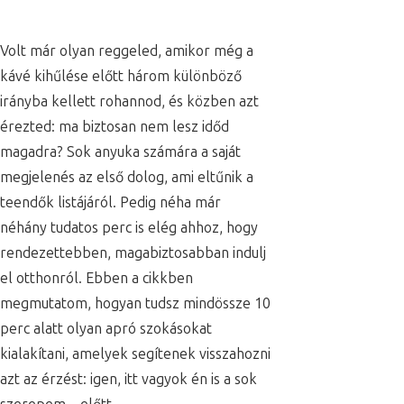
Volt már olyan reggeled, amikor még a
kávé kihűlése előtt három különböző
irányba kellett rohannod, és közben azt
érezted: ma biztosan nem lesz időd
magadra? Sok anyuka számára a saját
megjelenés az első dolog, ami eltűnik a
teendők listájáról. Pedig néha már
néhány tudatos perc is elég ahhoz, hogy
rendezettebben, magabiztosabban indulj
el otthonról. Ebben a cikkben
megmutatom, hogyan tudsz mindössze 10
perc alatt olyan apró szokásokat
kialakítani, amelyek segítenek visszahozni
azt az érzést: igen, itt vagyok én is a sok