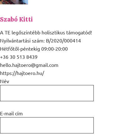
Szabó Kitti
A TE legőszintébb holisztikus támogatód!
Nyilvántartási szám: B/2020/000414
Hétfőtől-péntekig 09:00-20:00
+36 30 513 8439
hello.hajtoero@gmail.com
https://hajtoero.hu/
Név
E-mail cím