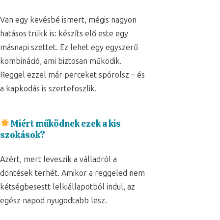
Van egy kevésbé ismert, mégis nagyon
hatásos trükk is: készíts elő este egy
másnapi szettet. Ez lehet egy egyszerű
kombináció, ami biztosan működik.
Reggel ezzel már perceket spórolsz – és
a kapkodás is szertefoszlik.
Miért működnek ezek a kis
szokások?
Azért, mert leveszik a válladról a
döntések terhét. Amikor a reggeled nem
kétségbesestt lelkiállapotból indul, az
egész napod nyugodtabb lesz.