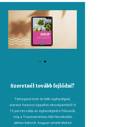
Szeretnél tovább fejlődni?
Támogasd testi és lelki egészséged,
szerezz hasznos tippeket ebookjaimból! A
15 perces zsilip az egészségedre fókuszál,
míg a Traumamentes Női Növekedés
abban bátorít, hogyan emeld életed