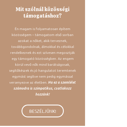
Mit szólnál közösségi
támogatáshoz?
Én magam is folyamatosan építem
közösségem – támogatom első sorban
azokat a nőket, akik terveznek,
továbbgondolnak, álmokkal és célokkal
rendelkeznek és ezt szívesen megosztják
egy támogató közösségben. Az engem
körül vevő nők mind barátságosak,
segítőkészek és jó hangulatot teremtenek
egymást segítve nem pedig egymással
versenyezve az életben.
Ha ez a szemlélet
számodra is szimpatikus, csatlakozz
hozzánk!
BESZÉLJÜNK!