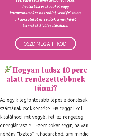
szeretnél te is ilyen alapanyagokat,
háztartási eszközöket vagy
kozmetikumokat használni, vedd fel velem
a kapcsolatot és segítek a megfelelő
termékek kiválasztásában.
OSZD MEG A TITKOD!
Hogyan tudsz 10 perc
alatt rendezettebbnek
tűnni?
Az egyik legfontosabb lépés a döntések
számának csökkentése. Ha reggel kell
kitalálnod, mit vegyél fel, az rengeteg
energiát visz el. Ezért sokat segít, ha van
néhány “biztos” ruhadarabod, ami mindig