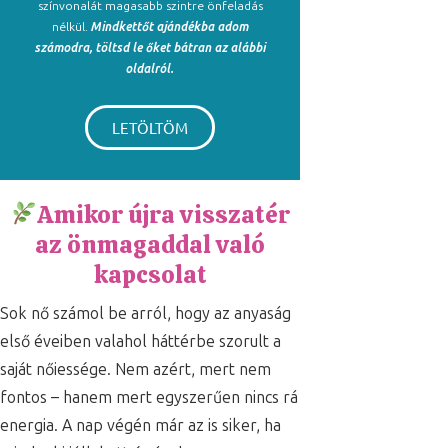
színvonalát magasabb szintre önfeladás
nélkül.
Mindkettőt ajándékba adom
számodra, töltsd le őket bátran az alábbi
oldalról.
LETÖLTÖM
Amikor újra visszatér
az önmagaddal való
kapcsolat
Sok nő számol be arról, hogy az anyaság
első éveiben valahol háttérbe szorult a
saját nőiessége. Nem azért, mert nem
fontos – hanem mert egyszerűen nincs rá
energia. A nap végén már az is siker, ha