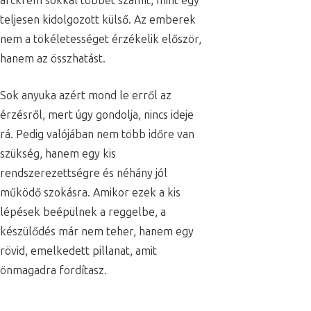
arckrém sokkal többet számít, mint egy
teljesen kidolgozott külső. Az emberek
nem a tökéletességet érzékelik először,
hanem az összhatást.
Sok anyuka azért mond le erről az
érzésről, mert úgy gondolja, nincs ideje
rá. Pedig valójában nem több időre van
szükség, hanem egy kis
rendszerezettségre és néhány jól
működő szokásra. Amikor ezek a kis
lépések beépülnek a reggelbe, a
készülődés már nem teher, hanem egy
rövid, emelkedett pillanat, amit
önmagadra fordítasz.