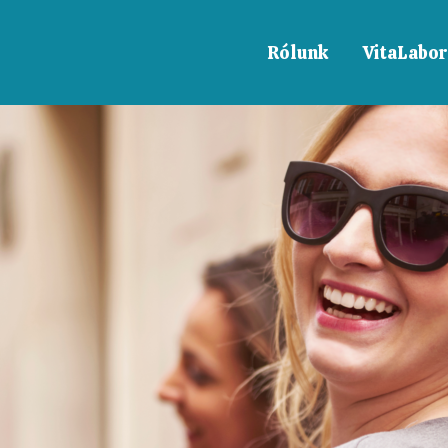
Rólunk
VitaLabor