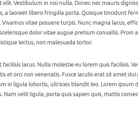
get elit. Vestibulum in nisi nulla. Donec nec mauris dign
 a laoreet libero fringilla porta. Quisque tincidunt f
s. Vivamus vitae posuere turpis. Nunc magna lacus, effic
scelerisque dolor vitae augue pretium convallis. Proin a 
istique lectus, non malesuada tortor.
acilisis lacus. Nulla molestie eu lorem quis facilisis. V
s et orci non venenatis. Fusce iaculis erat sit amet dui 
m in ligula lobortis, ultricies blandit leo. Lorem ipsum 
es. Nam velit ligula, porta quis sapien quis, mattis cons