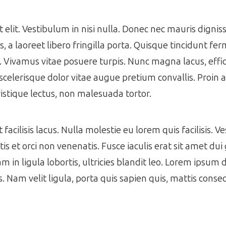
get elit. Vestibulum in nisi nulla. Donec nec mauris dign
 a laoreet libero fringilla porta. Quisque tincidunt f
s. Vivamus vitae posuere turpis. Nunc magna lacus, effic
scelerisque dolor vitae augue pretium convallis. Proin a 
istique lectus, non malesuada tortor.
acilisis lacus. Nulla molestie eu lorem quis facilisis. V
s et orci non venenatis. Fusce iaculis erat sit amet dui 
m in ligula lobortis, ultricies blandit leo. Lorem ipsum 
es. Nam velit ligula, porta quis sapien quis, mattis cons