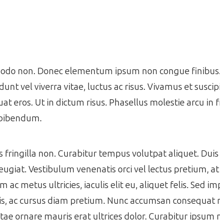
mmodo non. Donec elementum ipsum non congue finibus. 
idunt vel viverra vitae, luctus ac risus. Vivamus et suscip
at eros. Ut in dictum risus. Phasellus molestie arcu in f
 bibendum.
ringilla non. Curabitur tempus volutpat aliquet. Duis 
eugiat. Vestibulum venenatis orci vel lectus pretium, a
 metus ultricies, iaculis elit eu, aliquet felis. Sed im
isis, ac cursus diam pretium. Nunc accumsan consequat m
 vitae ornare mauris erat ultrices dolor. Curabitur ipsum 