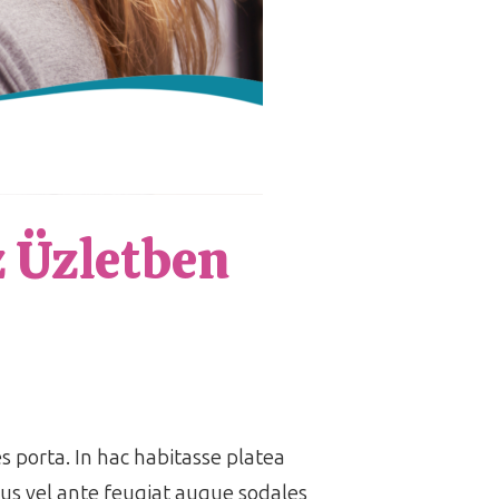
z Üzletben
es porta. In hac habitasse platea
us vel ante feugiat augue sodales