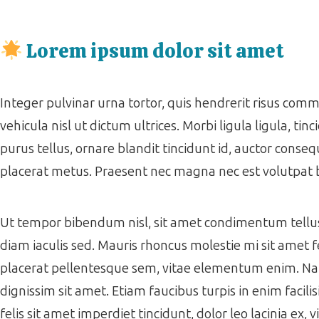
Lorem ipsum dolor sit amet
Integer pulvinar urna tortor, quis hendrerit risus co
vehicula nisl ut dictum ultrices. Morbi ligula ligula, tinc
purus tellus, ornare blandit tincidunt id, auctor consequ
placerat metus. Praesent nec magna nec est volutpat
Ut tempor bibendum nisl, sit amet condimentum tellus f
diam iaculis sed. Mauris rhoncus molestie mi sit amet f
placerat pellentesque sem, vitae elementum enim. Nam ac
dignissim sit amet. Etiam faucibus turpis in enim facil
felis sit amet imperdiet tincidunt, dolor leo lacinia ex,