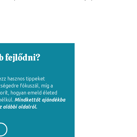
 fejlődni?
ezz hasznos tippeket
zségedre fókuszál, míg a
rít, hogyan emeld életed
nélkül.
Mindkettőt ajándékba
 alábbi oldalról.