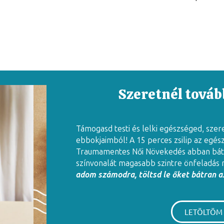
Szeretnél tovább
Támogasd testi és lelki egészséged, szer
ebbokjaimból! A 15 perces zsilip az egés
Traumamentes Női Növekedés abban báto
színvonalát magasabb szintre önfeladás 
adom számodra, töltsd le őket bátran az
LETÖLTÖM