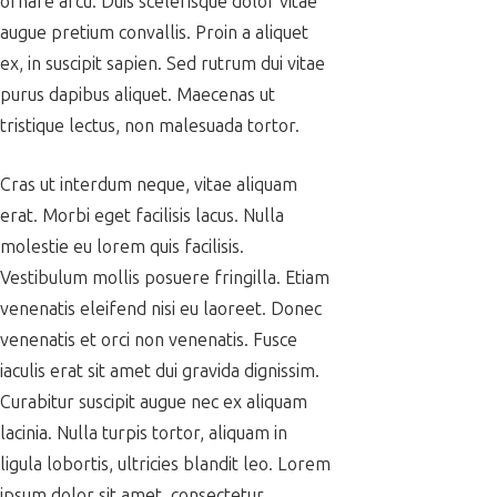
ornare arcu. Duis scelerisque dolor vitae
augue pretium convallis. Proin a aliquet
ex, in suscipit sapien. Sed rutrum dui vitae
purus dapibus aliquet. Maecenas ut
tristique lectus, non malesuada tortor.
Cras ut interdum neque, vitae aliquam
erat. Morbi eget facilisis lacus. Nulla
molestie eu lorem quis facilisis.
Vestibulum mollis posuere fringilla. Etiam
venenatis eleifend nisi eu laoreet. Donec
venenatis et orci non venenatis. Fusce
iaculis erat sit amet dui gravida dignissim.
Curabitur suscipit augue nec ex aliquam
lacinia. Nulla turpis tortor, aliquam in
ligula lobortis, ultricies blandit leo. Lorem
ipsum dolor sit amet, consectetur