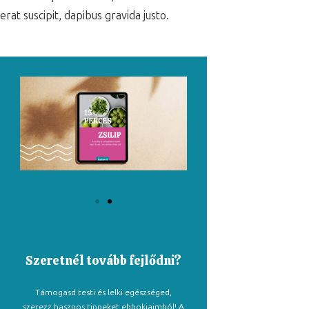
erat suscipit, dapibus gravida justo.
Szeretnél tovább fejlődni?
Támogasd testi és lelki egészséged,
szerezz hasznos tippeket ebbokjaimból! A