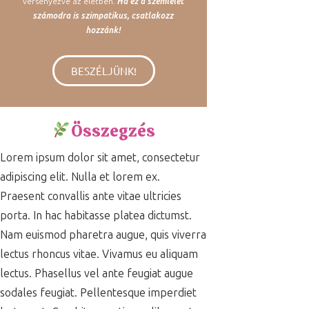
versenyezve az életben.
Ha ez a szemlélet
számodra is szimpatikus, csatlakozz
hozzánk!
BESZÉLJÜNK!
Összegzés
Lorem ipsum dolor sit amet, consectetur
adipiscing elit. Nulla et lorem ex.
Praesent convallis ante vitae ultricies
porta. In hac habitasse platea dictumst.
Nam euismod pharetra augue, quis viverra
lectus rhoncus vitae. Vivamus eu aliquam
lectus. Phasellus vel ante feugiat augue
sodales feugiat. Pellentesque imperdiet