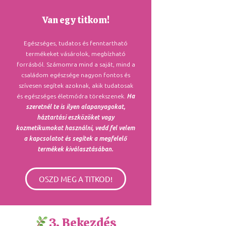
Van egy titkom!
Egészséges, tudatos és fenntartható
termékeket vásárolok, megbízható
forrásból. Számomra mind a saját, mind a
családom egészsége nagyon fontos és
szívesen segítek azoknak, akik tudatosak
és egészséges életmódra törekszenek.
Ha
szeretnél te is ilyen alapanyagokat,
háztartási eszközöket vagy
kozmetikumokat használni, vedd fel velem
a kapcsolatot és segítek a megfelelő
termékek kiválasztásában.
OSZD MEG A TITKOD!
3. Bekezdés