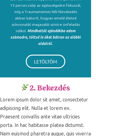
15 perces zsilip az egészségedre fókuszál,
míg a Traumamentes Női Növekedés
abban bátorít, hogyan emeld életed
színvonalát magasabb szintre önfeladás
nélkül.
Mindkettőt ajándékba adom
számodra, töltsd le őket bátran az alábbi
oldalról.
LETÖLTÖM
2. Bekezdés
Lorem ipsum dolor sit amet, consectetur
adipiscing elit. Nulla et lorem ex.
Praesent convallis ante vitae ultricies
porta. In hac habitasse platea dictumst.
Nam euismod pharetra augue, quis viverra