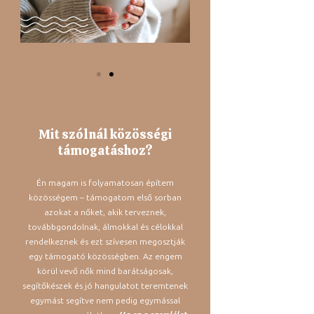
Mit szólnál közösségi
támogatáshoz?
Én magam is folyamatosan építem
közösségem – támogatom első sorban
azokat a nőket, akik terveznek,
továbbgondolnak, álmokkal és célokkal
rendelkeznek és ezt szívesen megosztják
egy támogató közösségben. Az engem
körül vevő nők mind barátságosak,
segítőkészek és jó hangulatot teremtenek
egymást segítve nem pedig egymással