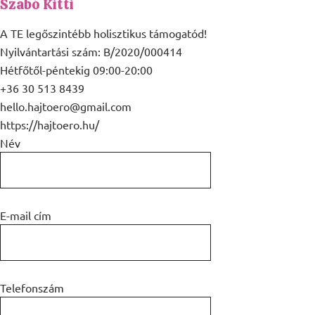
Szabó Kitti
A TE legőszintébb holisztikus támogatód!
Nyilvántartási szám: B/2020/000414
Hétfőtől-péntekig 09:00-20:00
+36 30 513 8439
hello.hajtoero@gmail.com
https://hajtoero.hu/
Név
E-mail cím
Telefonszám