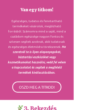
Van egy titkom!
Egészséges, tudatos és fenntartható
termékeket vásárolok, megbízható
forrásból. Számomra mind a saját, mind a
családom egészsége nagyon fontos és
szívesen segítek azoknak, akik tudatosak
és egészséges életmódra törekszenek.
Ha
szeretnél te is ilyen alapanyagokat,
háztartási eszközöket vagy
kozmetikumokat használni, vedd fel velem
a kapcsolatot és segítek a megfelelő
termékek kiválasztásában.
OSZD MEG A TITKOD!
3. Bekezdés