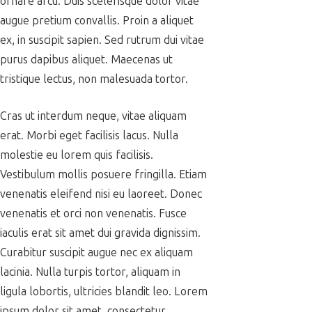
ornare arcu. Duis scelerisque dolor vitae
augue pretium convallis. Proin a aliquet
ex, in suscipit sapien. Sed rutrum dui vitae
purus dapibus aliquet. Maecenas ut
tristique lectus, non malesuada tortor.
Cras ut interdum neque, vitae aliquam
erat. Morbi eget facilisis lacus. Nulla
molestie eu lorem quis facilisis.
Vestibulum mollis posuere fringilla. Etiam
venenatis eleifend nisi eu laoreet. Donec
venenatis et orci non venenatis. Fusce
iaculis erat sit amet dui gravida dignissim.
Curabitur suscipit augue nec ex aliquam
lacinia. Nulla turpis tortor, aliquam in
ligula lobortis, ultricies blandit leo. Lorem
ipsum dolor sit amet, consectetur