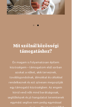
Mit szólnál közösségi
támogatáshoz?
Én magam is folyamatosan építem
közösségem – támogatom első sorban
azokat a nőket, akik terveznek,
továbbgondolnak, álmokkal és célokkal
rendelkeznek és ezt szívesen megosztják
egy támogató közösségben. Az engem
körül vevő nők mind barátságosak,
segítőkészek és jó hangulatot teremtenek
egymást segítve nem pedig egymással