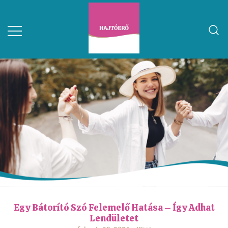
Egy Bátorító Szó Felemelő Hatása – Így Adhat
Lendületet