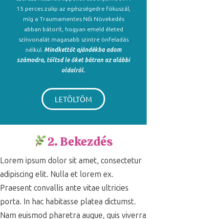
15 perces zsilip az egészségedre fókuszál,
míg a Traumamentes Női Növekedés
abban bátorít, hogyan emeld életed
színvonalát magasabb szintre önfeladás
nélkül.
Mindkettőt ajándékba adom
számodra, töltsd le őket bátran az alábbi
oldalról.
LETÖLTÖM
2. Bekezdés
Lorem ipsum dolor sit amet, consectetur
adipiscing elit. Nulla et lorem ex.
Praesent convallis ante vitae ultricies
porta. In hac habitasse platea dictumst.
Nam euismod pharetra augue, quis viverra