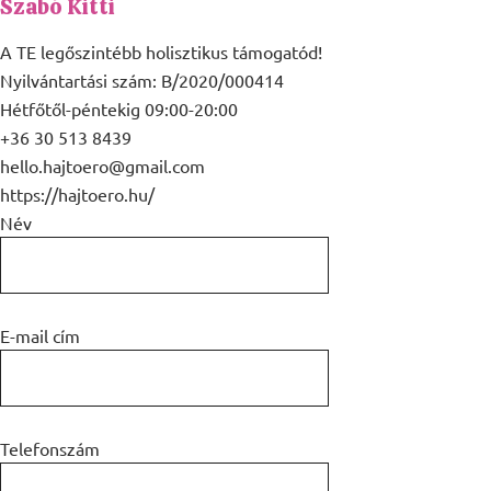
Szabó Kitti
A TE legőszintébb holisztikus támogatód!
Nyilvántartási szám: B/2020/000414
Hétfőtől-péntekig 09:00-20:00
+36 30 513 8439
hello.hajtoero@gmail.com
https://hajtoero.hu/
Név
E-mail cím
Telefonszám