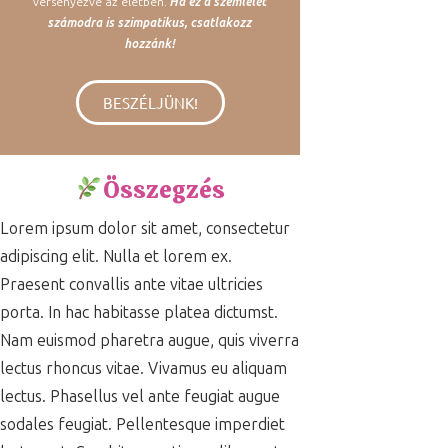
versenyezve az életben.
Ha ez a szemlélet
számodra is szimpatikus, csatlakozz
hozzánk!
BESZÉLJÜNK!
Összegzés
Lorem ipsum dolor sit amet, consectetur
adipiscing elit. Nulla et lorem ex.
Praesent convallis ante vitae ultricies
porta. In hac habitasse platea dictumst.
Nam euismod pharetra augue, quis viverra
lectus rhoncus vitae. Vivamus eu aliquam
lectus. Phasellus vel ante feugiat augue
sodales feugiat. Pellentesque imperdiet