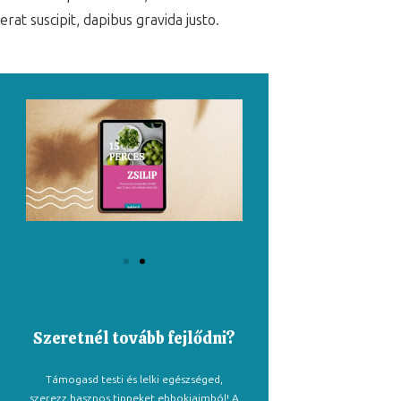
erat suscipit, dapibus gravida justo.
Szeretnél tovább fejlődni?
Támogasd testi és lelki egészséged,
szerezz hasznos tippeket ebbokjaimból! A