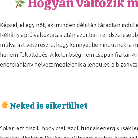
Hogyan változik m
Képzelj el egy nőt, aki minden délután fáradtan indul e
Néhány apró változtatás után azonban rendszeresebben
múlva azt veszi észre, hogy könnyebben indul neki a 
hanem feltöltődés. A különbség nem csupán fizikai. Am
energiahiány helyett megjelenik a lendület, a bizonyta
Neked is sikerülhet
Sokan azt hiszik, hogy csak azok tudnak energikusak l