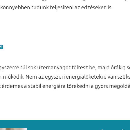
 könnyebben tudunk teljesíteni az edzéseken is.
a
egyszerre túl sok üzemanyagot töltesz be, majd órákig
lóan működik. Nem az egyszeri energialöketekre van sz
t érdemes a stabil energiára törekedni a gyors megoldá