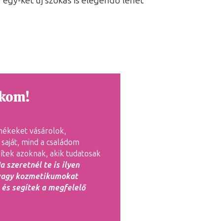
egy-két új szokás is elegendő lehet
tkom!
mékeket vásárolok,
saját, mind a családom
ítek azoknak, akik tudatosak
a szeretnél te is ilyen
 vagy kozmetikumokat
 és segítek a megfelelő