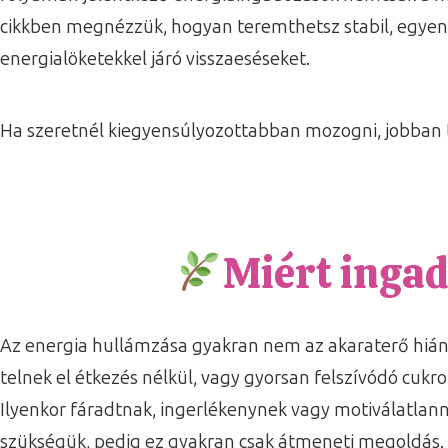
cikkben megnézzük, hogyan teremthetsz stabil, egyenl
energialöketekkel járó visszaeséseket.
Ha szeretnél kiegyensúlyozottabban mozogni, jobban t
Miért ingad
Az energia hullámzása gyakran nem az akaraterő hiány
telnek el étkezés nélkül, vagy gyorsan felszívódó cukr
Ilyenkor fáradtnak, ingerlékenynek vagy motiválatlan
szükségük, pedig ez gyakran csak átmeneti megoldás. 