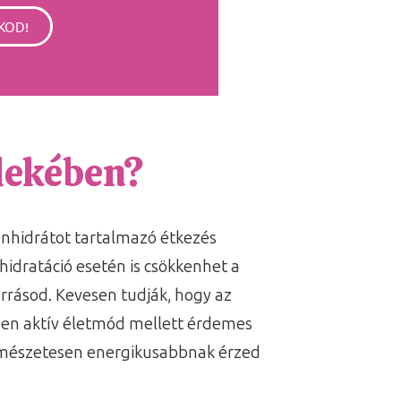
KOD!
rdekében?
zénhidrátot tartalmazó étkezés
hidratáció esetén is csökkenhet a
orrásod. Kevesen tudják, hogy az
ösen aktív életmód mellett érdemes
természetesen energikusabbnak érzed