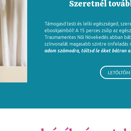
Szeretnél tovább
Támogasd testi és lelki egészséged, szer
ebookjaimból! A 15 perces zsilip az egés
Traumamentes Női Növekedés abban báto
színvonalát magasabb szintre önfeladás 
adom számodra, töltsd le őket bátran az
LETÖLTÖM