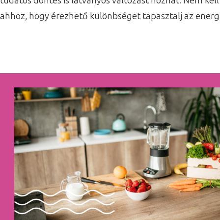
tudatos döntés is látványos változást hozhat. Nem kel
ahhoz, hogy érezhető különbséget tapasztalj az energ