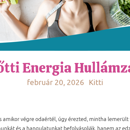
őtti Energia Hullámz
február 20, 2026
Kitti
s amikor végre odaértél, úgy érezted, mintha lemerült
nkát és a hangulatunkat befolyásolják, hanem az edz