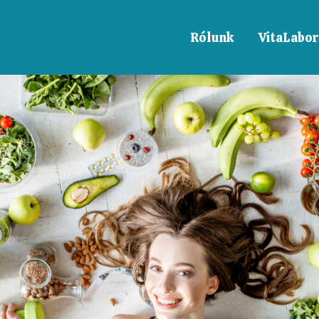
Rólunk
VitaLabor