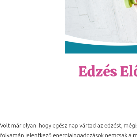
Edzés El
Volt már olyan, hogy egész nap vártad az edzést, mégi
folyamán jelentkező energiaingadozások nemcsak a mu