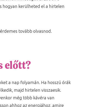
 hogyan kerülheted el a hirtelen
r érdemes tovább olvasnod.
 előtt?
nket a nap folyamán. Ha hosszú órák
kedik, majd hirtelen visszaesik.
lyenkor még több kávéra van
usson ahhoz az energiához, amire