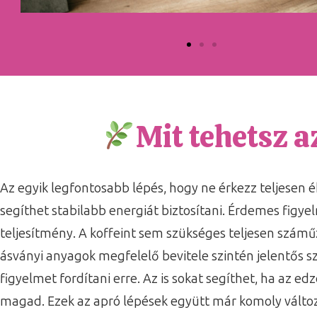
Mit tehetsz a
Az egyik legfontosabb lépés, hogy ne érkezz teljesen 
segíthet stabilabb energiát biztosítani. Érdemes figye
teljesítmény. A koffeint sem szükséges teljesen számű
ásványi anyagok megfelelő bevitele szintén jelentős s
figyelmet fordítani erre. Az is sokat segíthet, ha az
magad. Ezek az apró lépések együtt már komoly válto