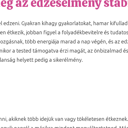
eg az edzésélmény stabi
l edzeni. Gyakran kihagy gyakorlatokat, hamar kifullad,
 étkezik, jobban figyel a folyadékbevitelre és tudato
mozgásnak, több energiája marad a nap végén, és az e
ikor a tested támogatva érzi magát, az önbizalmad és 
lanság helyett pedig a sikerélmény.
enni, akiknek több idejük van vagy tökéletesen étkezne