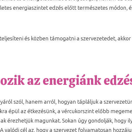
etes energiaszintet edzés előtt természetes módon, és
eljesíteni és közben támogatni a szervezetedet, akko
ozik az energiánk edzés
áról szól, hanem arról, hogyan tápláljuk a szervezetü
okra épül az étkezésünk, a vércukorszint előbb megemel
nak érezhetjük magunkat. Sokan úgy gondolják, hogy i
A valódi cél az, hogy a szervezet folyamatosan hozzáj