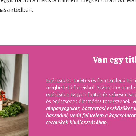
l egyik napról a másikra mindent megváltoztatnod. Már 
iaszintedben.
Van egy ti
Egészséges, tudatos és fenntartható ter
megbízható forrásból. Számomra mind a 
egészsége nagyon fontos és szívesen seg
és egészséges életmódra törekszenek.
H
alapanyagokat, háztartási eszközöket
használni, vedd fel velem a kapcsolatot
termékek kiválasztásában.