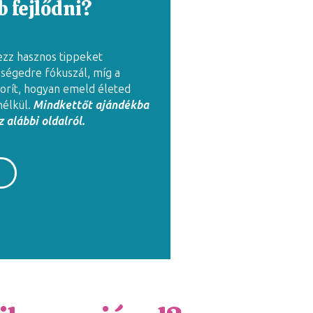
 fejlődni?
ezz hasznos tippeket
zségedre fókuszál, míg a
rít, hogyan emeld életed
nélkül.
Mindkettőt ajándékba
 alábbi oldalról.