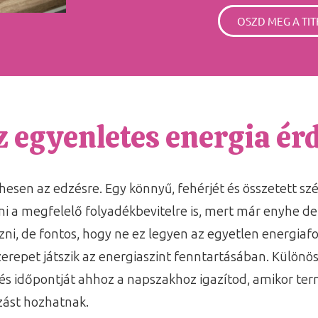
OSZD MEG A TIT
z egyenletes energia é
éhesen az edzésre. Egy könnyű, fehérjét és összetett s
lni a megfelelő folyadékbevitelre is, mert már enyhe de
zni, de fontos, hogy ne ez legyen az egyetlen energiaf
zerepet játszik az energiaszint fenntartásában. Külön
 edzés időpontját ahhoz a napszakhoz igazítod, amikor 
zást hozhatnak.