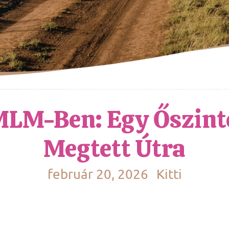
MLM-Ben: Egy Őszinte
Megtett Útra
február 20, 2026
Kitti