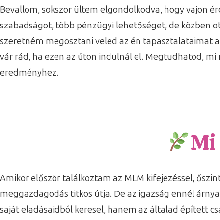
Bevallom, sokszor ültem elgondolkodva, hogy vajon ér
szabadságot, több pénzügyi lehetőséget, de közben ot
szeretném megosztani veled az én tapasztalataimat az
vár rád, ha ezen az úton indulnál el. Megtudhatod, mi
eredményhez.
Mi
Amikor először találkoztam az MLM kifejezéssel, őszint
meggazdagodás titkos útja. De az igazság ennél árnyal
saját eladásaidból keresel, hanem az általad épített cs