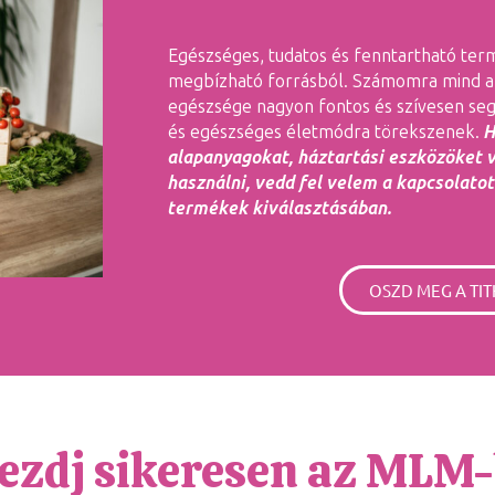
Egészséges, tudatos és fenntartható ter
megbízható forrásból. Számomra mind a 
egészsége nagyon fontos és szívesen seg
és egészséges életmódra törekszenek.
H
alapanyagokat, háztartási eszközöket
használni, vedd fel velem a kapcsolatot
termékek kiválasztásában.
OSZD MEG A TIT
ezdj sikeresen az MLM