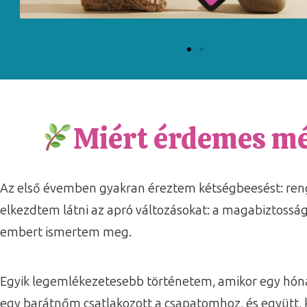
Miért érdemes mé
Az első évemben gyakran éreztem kétségbeesést: renget
elkezdtem látni az apró változásokat: a magabiztoss
embert ismertem meg.
Egyik legemlékezetesebb történetem, amikor egy hóna
egy barátnőm csatlakozott a csapatomhoz, és együtt, k