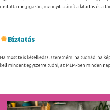
mutatta meg igazán, mennyit számít a kitartás és a t
Bíztatás
Ha most te is kételkedsz, szeretném, ha tudnád: ha ké
kell mindent egyszerre tudni, az MLM-ben minden nap e