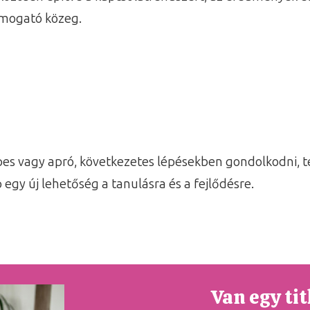
ámogató közeg.
pes vagy apró, következetes lépésekben gondolkodni, te
gy új lehetőség a tanulásra és a fejlődésre.
Van egy ti