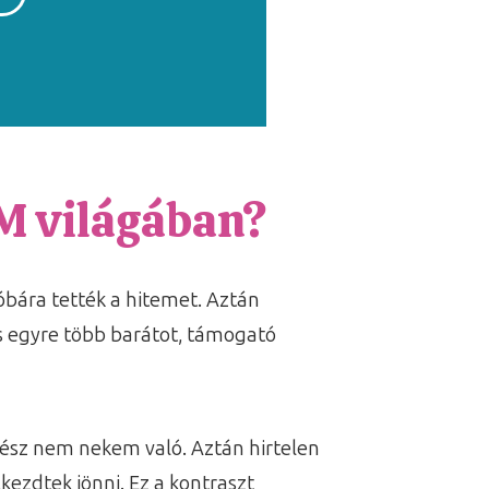
M világában?
óbára tették a hitemet. Aztán
 egyre több barátot, támogató
gész nem nekem való. Aztán hirtelen
ezdtek jönni. Ez a kontraszt