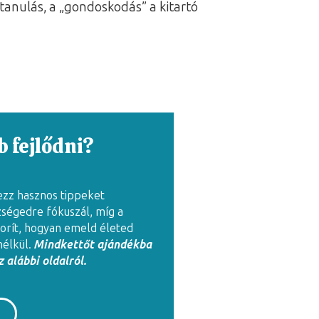
tanulás, a „gondoskodás” a kitartó
 fejlődni?
ezz hasznos tippeket
zségedre fókuszál, míg a
rít, hogyan emeld életed
nélkül.
Mindkettőt ajándékba
 alábbi oldalról.