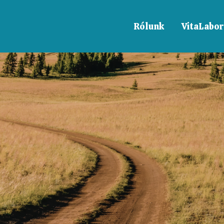
Rólunk
VitaLabor