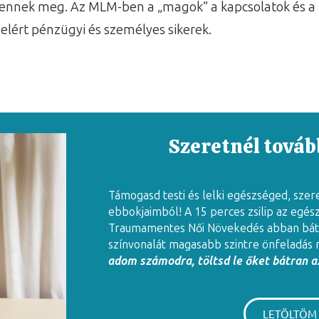
elennek meg. Az MLM-ben a „magok” a kapcsolatok és a 
elért pénzügyi és személyes sikerek.
Szeretnél tovább
Támogasd testi és lelki egészséged, szer
ebbokjaimból! A 15 perces zsilip az egés
Traumamentes Női Növekedés abban báto
színvonalát magasabb szintre önfeladás 
adom számodra, töltsd le őket bátran az
LETÖLTÖM