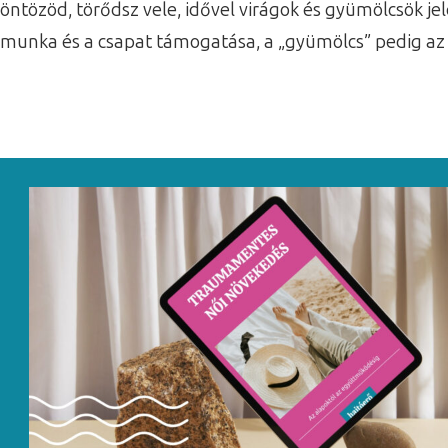
öntözöd, törődsz vele, idővel virágok és gyümölcsök j
munka és a csapat támogatása, a „gyümölcs” pedig az 