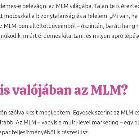
demes-e belevágni az MLM világába. Talán te is érezte
t motoszkál a bizonytalanság és a félelem: „Mi van, h
 MLM-ben eltöltött éveimből – őszintén, baráti hangn
 működik, miért érdemes kitartani, és milyen apró lépé
 is valójában az MLM?
én szólva kicsit megijedtem. Egyesek szerint az MLM cs
tabb. Az MLM – vagyis a multi-level marketing – egy o
apat teljesítményéből is részesülsz.