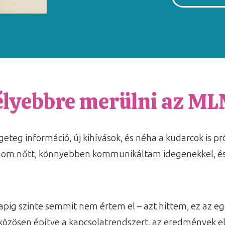
lyebbre merülni az ML
eg információ, új kihívások, és néha a kudarcok is pr
ágom nőtt, könnyebben kommunikáltam idegenekkel, és
pig szinte semmit nem értem el – azt hittem, ez az e
özösen építve a kapcsolatrendszert, az eredmények elk