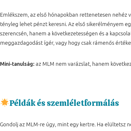
Emlékszem, az első hónapokban rettenetesen nehéz vol
tényleg lehet pénzt keresni. Az első sikerélményem eg
szerencsén, hanem a következetességen és a kapcsolat
meggazdagodást ígér, vagy hogy csak rámenős értékesít
Mini-tanulság:
az MLM nem varázslat, hanem következete
Példák és szemléletformálás
Gondolj az MLM-re úgy, mint egy kertre. Ha elültetsz