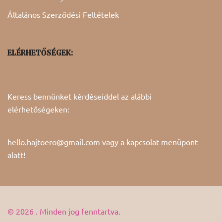
Általános Szerződési Feltételek
ELÉRHETŐSÉGEK:
Keress bennünket kérdéseiddel az alábbi
elérhetőségeken:
hello.hajtoero@gmail.com vagy a
kapcsolat
menüpont
alatt!
© 2026 . Minden jog fenntartva.