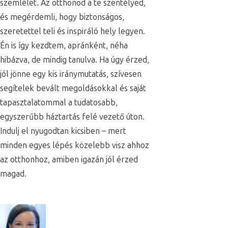
szemlélet. Az otthonod a te szentélyed,
és megérdemli, hogy biztonságos,
szeretettel teli és inspiráló hely legyen.
Én is így kezdtem, apránként, néha
hibázva, de mindig tanulva. Ha úgy érzed,
jól jönne egy kis iránymutatás, szívesen
segítelek bevált megoldásokkal és saját
tapasztalatommal a tudatosabb,
egyszerűbb háztartás felé vezető úton.
Indulj el nyugodtan kicsiben – mert
minden egyes lépés közelebb visz ahhoz
az otthonhoz, amiben igazán jól érzed
magad.