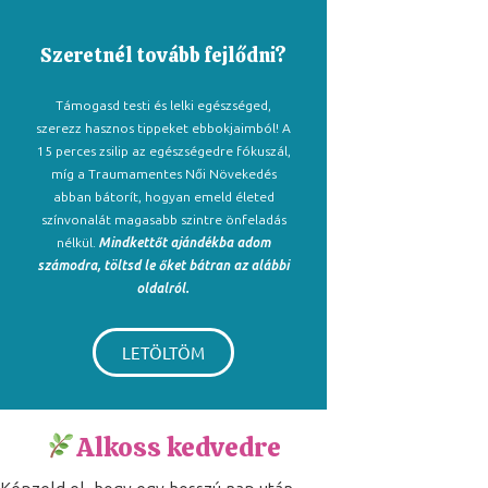
Szeretnél tovább fejlődni?
Támogasd testi és lelki egészséged,
szerezz hasznos tippeket ebbokjaimból! A
15 perces zsilip az egészségedre fókuszál,
míg a Traumamentes Női Növekedés
abban bátorít, hogyan emeld életed
színvonalát magasabb szintre önfeladás
nélkül.
Mindkettőt ajándékba adom
számodra, töltsd le őket bátran az alábbi
oldalról.
LETÖLTÖM
Alkoss kedvedre