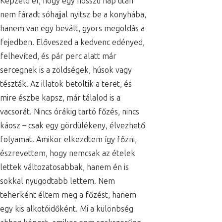
Képzeld el, hogy egy hosszú nap után
nem fáradt sóhajjal nyitsz be a konyhába,
hanem van egy bevált, gyors megoldás a
fejedben. Előveszed a kedvenc edényed,
felhevíted, és pár perc alatt már
sercegnek is a zöldségek, húsok vagy
tészták. Az illatok betöltik a teret, és
mire észbe kapsz, már tálalod is a
vacsorát. Nincs órákig tartó főzés, nincs
káosz – csak egy gördülékeny, élvezhető
folyamat. Amikor elkezdtem így főzni,
észrevettem, hogy nemcsak az ételek
lettek változatosabbak, hanem én is
sokkal nyugodtabb lettem. Nem
teherként éltem meg a főzést, hanem
egy kis alkotóidőként. Mi a különbség