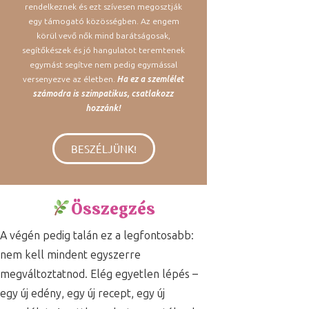
rendelkeznek és ezt szívesen megosztják
egy támogató közösségben. Az engem
körül vevő nők mind barátságosak,
segítőkészek és jó hangulatot teremtenek
egymást segítve nem pedig egymással
versenyezve az életben.
Ha ez a szemlélet
számodra is szimpatikus, csatlakozz
hozzánk!
BESZÉLJÜNK!
Összegzés
A végén pedig talán ez a legfontosabb:
nem kell mindent egyszerre
megváltoztatnod. Elég egyetlen lépés –
egy új edény, egy új recept, egy új