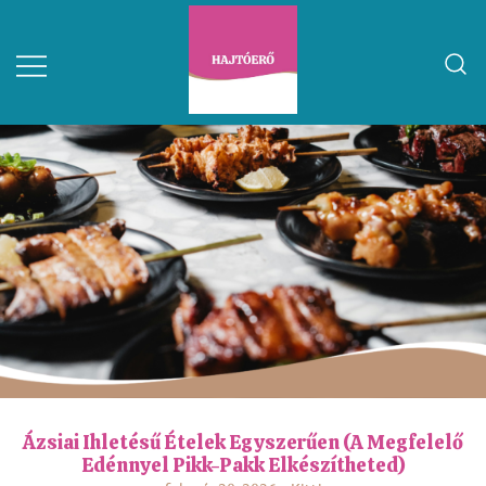
Ázsiai Ihletésű Ételek Egyszerűen (a Megfelelő
Edénnyel Pikk-Pakk Elkészítheted)