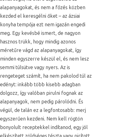
alapanyagokat, és nem a főzés közben
kezded el keresgélni őket – az ázsiai
konyha tempója ezt nem igazán engedi
meg. Egy kevésbé ismert, de nagyon
hasznos trükk, hogy mindig azonos
méretűre vágd az alapanyagokat, így
minden egyszerre készül el, és nem lesz
semmi túlsütve vagy nyers. Az is
rengeteget számít, ha nem pakolod túl az
edényt: inkább több kisebb adagban
dolgozz, így valóban pirulni fognak az
alapanyagok, nem pedig párolódni. És
végül, de talán ez a legfontosabb: merj
egyszerűen kezdeni. Nem kell rögtön
bonyolult receptekkel indítanod, egy jól
elkészített zöldséges tészta vagy pirított