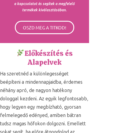
a kapcsolatot és segítek a megfelelő
termékek kiválasztásában.
OSZD MEG A TITKOD!
Előkészítés és
Alapelvek
Ha szeretnéd a különlegességet
beépíteni a mindennapjaidba, érdemes
néhány apró, de nagyon hatékony
dologgal kezdeni. Az egyik legfontosabb,
hogy legyen egy megbízható, gyorsan
felmelegedő edényed, amiben bátran
tudsz magas hőfokon dolgozni. Emellett
sokat segít, ha előre átgondolod az