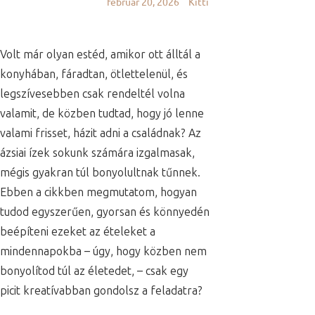
február 20, 2026
Kitti
Volt már olyan estéd, amikor ott álltál a
konyhában, fáradtan, ötlettelenül, és
legszívesebben csak rendeltél volna
valamit, de közben tudtad, hogy jó lenne
valami frisset, házit adni a családnak? Az
ázsiai ízek sokunk számára izgalmasak,
mégis gyakran túl bonyolultnak tűnnek.
Ebben a cikkben megmutatom, hogyan
tudod egyszerűen, gyorsan és könnyedén
beépíteni ezeket az ételeket a
mindennapokba – úgy, hogy közben nem
bonyolítod túl az életedet, – csak egy
picit kreatívabban gondolsz a feladatra?