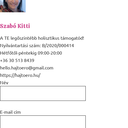
Szabó Kitti
A TE legőszintébb holisztikus támogatód!
Nyilvántartási szám: B/2020/000414
Hétfőtől-péntekig 09:00-20:00
+36 30 513 8439
hello.hajtoero@gmail.com
https://hajtoero.hu/
Név
E-mail cím