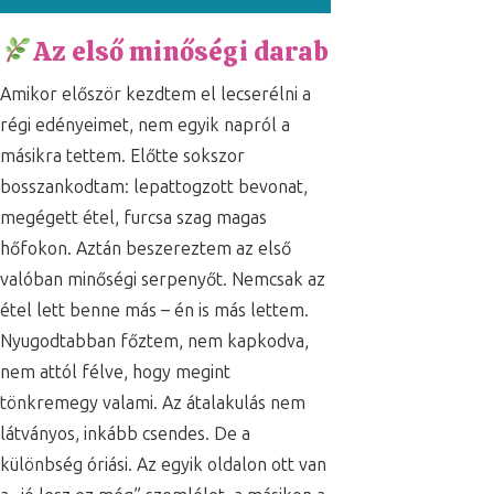
Az első minőségi darab
Amikor először kezdtem el lecserélni a
régi edényeimet, nem egyik napról a
másikra tettem. Előtte sokszor
bosszankodtam: lepattogzott bevonat,
megégett étel, furcsa szag magas
hőfokon. Aztán beszereztem az első
valóban minőségi serpenyőt. Nemcsak az
étel lett benne más – én is más lettem.
Nyugodtabban főztem, nem kapkodva,
nem attól félve, hogy megint
tönkremegy valami. Az átalakulás nem
látványos, inkább csendes. De a
különbség óriási. Az egyik oldalon ott van