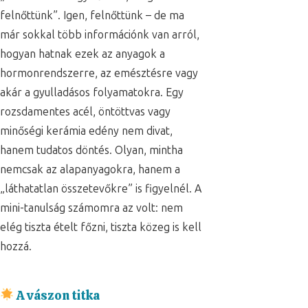
felnőttünk”. Igen, felnőttünk – de ma
már sokkal több információnk van arról,
hogyan hatnak ezek az anyagok a
hormonrendszerre, az emésztésre vagy
akár a gyulladásos folyamatokra. Egy
rozsdamentes acél, öntöttvas vagy
minőségi kerámia edény nem divat,
hanem tudatos döntés. Olyan, mintha
nemcsak az alapanyagokra, hanem a
„láthatatlan összetevőkre” is figyelnél. A
mini-tanulság számomra az volt: nem
elég tiszta ételt főzni, tiszta közeg is kell
hozzá.
A vászon titka