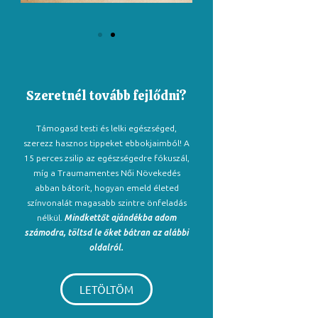
Szeretnél tovább fejlődni?
Támogasd testi és lelki egészséged,
szerezz hasznos tippeket ebbokjaimból! A
15 perces zsilip az egészségedre fókuszál,
míg a Traumamentes Női Növekedés
abban bátorít, hogyan emeld életed
színvonalát magasabb szintre önfeladás
nélkül.
Mindkettőt ajándékba adom
számodra, töltsd le őket bátran az alábbi
oldalról.
LETÖLTÖM