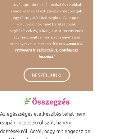
továbbgondolnak, álmokkal és célokkal
rendelkeznek és ezt szívesen megosztják
egy támogató közösségben. Az engem
körül vevő nők mind barátságosak,
segítőkészek és jó hangulatot teremtenek
egymást segítve nem pedig egymással
versenyezve az életben.
Ha ez a szemlélet
számodra is szimpatikus, csatlakozz
hozzánk!
BESZÉLJÜNK!
Összegzés
Az egészséges ételkészítés tehát nem
csupán receptekről szól, hanem
döntésekről. Arról, hogy mit engedsz be