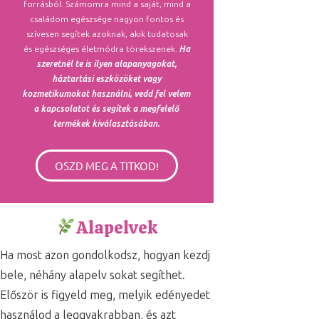
forrásból. Számomra mind a saját, mind a
családom egészsége nagyon fontos és
szívesen segítek azoknak, akik tudatosak
és egészséges életmódra törekszenek.
Ha
szeretnél te is ilyen alapanyagokat,
háztartási eszközöket vagy
kozmetikumokat használni, vedd fel velem
a kapcsolatot és segítek a megfelelő
termékek kiválasztásában.
OSZD MEG A TITKOD!
Alapelvek
Ha most azon gondolkodsz, hogyan kezdj
bele, néhány alapelv sokat segíthet.
Először is figyeld meg, melyik edényedet
használod a leggyakrabban, és azt