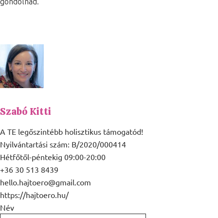
gondolnád.
Szabó Kitti
A TE legőszintébb holisztikus támogatód!
Nyilvántartási szám: B/2020/000414
Hétfőtől-péntekig 09:00-20:00
+36 30 513 8439
hello.hajtoero@gmail.com
https://hajtoero.hu/
Név