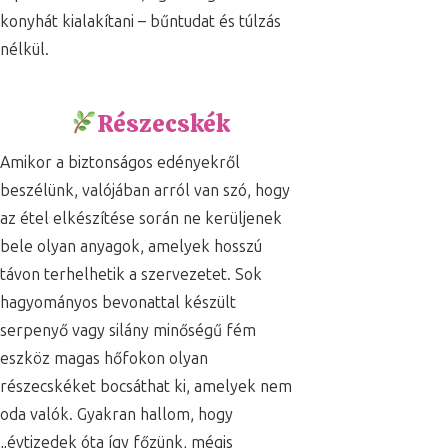
konyhát kialakítani – bűntudat és túlzás
nélkül.
Részecskék
Amikor a biztonságos edényekről
beszélünk, valójában arról van szó, hogy
az étel elkészítése során ne kerüljenek
bele olyan anyagok, amelyek hosszú
távon terhelhetik a szervezetet. Sok
hagyományos bevonattal készült
serpenyő vagy silány minőségű fém
eszköz magas hőfokon olyan
részecskéket bocsáthat ki, amelyek nem
oda valók. Gyakran hallom, hogy
„évtizedek óta így főzünk, mégis