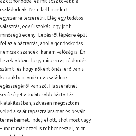
az otthonodba, és mit adsz tovább a
családodnak. Nem kell mindent
egyszerre lecserélni. Elég egy tudatos
választás, egy új szokás, egy jobb
minőségű edény. Lépésről lépésre épül
fel az a háztartás, ahol a gondoskodás
nemcsak szándék, hanem valóság is. Én
hiszek abban, hogy minden apró döntés
számít, és hogy nőként óriási erő van a
kezünkben, amikor a családunk
egészségéről van szó. Ha szeretnél
segítséget a tudatosabb háztartás
kialakításában, szívesen megosztom
veled a saját tapasztalataimat és bevált
termékeimet. Indulj el ott, ahol most vagy
– mert már ezzel is többet teszel, mint