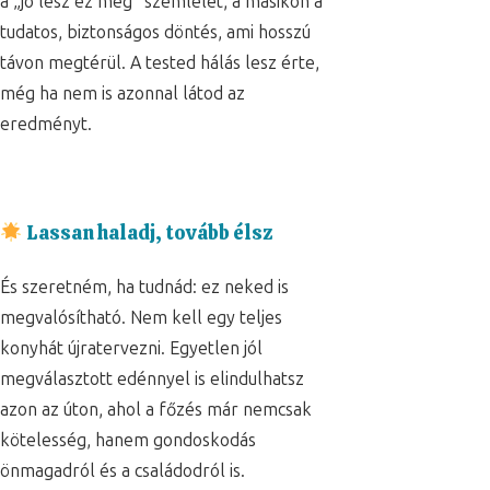
a „jó lesz ez még” szemlélet, a másikon a
tudatos, biztonságos döntés, ami hosszú
távon megtérül. A tested hálás lesz érte,
még ha nem is azonnal látod az
eredményt.
Lassan haladj, tovább élsz
És szeretném, ha tudnád: ez neked is
megvalósítható. Nem kell egy teljes
konyhát újratervezni. Egyetlen jól
megválasztott edénnyel is elindulhatsz
azon az úton, ahol a főzés már nemcsak
kötelesség, hanem gondoskodás
önmagadról és a családodról is.