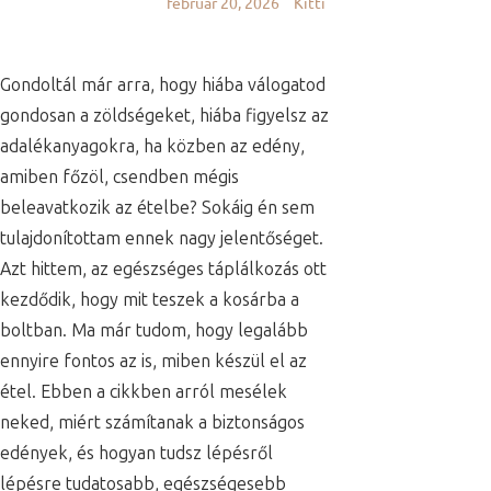
február 20, 2026
Kitti
Gondoltál már arra, hogy hiába válogatod
gondosan a zöldségeket, hiába figyelsz az
adalékanyagokra, ha közben az edény,
amiben főzöl, csendben mégis
beleavatkozik az ételbe? Sokáig én sem
tulajdonítottam ennek nagy jelentőséget.
Azt hittem, az egészséges táplálkozás ott
kezdődik, hogy mit teszek a kosárba a
boltban. Ma már tudom, hogy legalább
ennyire fontos az is, miben készül el az
étel. Ebben a cikkben arról mesélek
neked, miért számítanak a biztonságos
edények, és hogyan tudsz lépésről
lépésre tudatosabb, egészségesebb