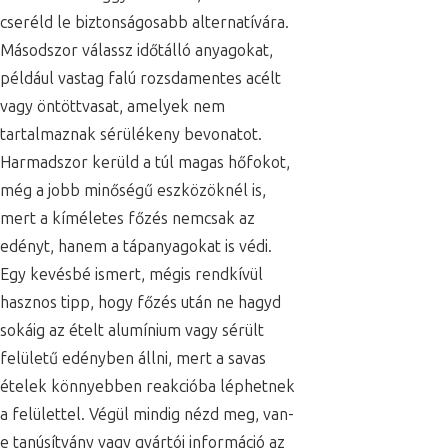
cseréld le biztonságosabb alternatívára.
Másodszor válassz időtálló anyagokat,
például vastag falú rozsdamentes acélt
vagy öntöttvasat, amelyek nem
tartalmaznak sérülékeny bevonatot.
Harmadszor kerüld a túl magas hőfokot,
még a jobb minőségű eszközöknél is,
mert a kíméletes főzés nemcsak az
edényt, hanem a tápanyagokat is védi.
Egy kevésbé ismert, mégis rendkívül
hasznos tipp, hogy főzés után ne hagyd
sokáig az ételt alumínium vagy sérült
felületű edényben állni, mert a savas
ételek könnyebben reakcióba léphetnek
a felülettel. Végül mindig nézd meg, van-
e tanúsítvány vagy gyártói információ az