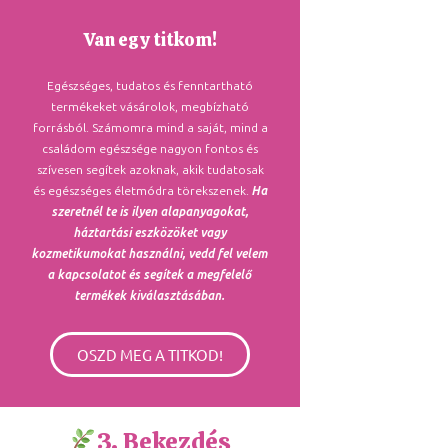
Van egy titkom!
Egészséges, tudatos és fenntartható
termékeket vásárolok, megbízható
forrásból. Számomra mind a saját, mind a
családom egészsége nagyon fontos és
szívesen segítek azoknak, akik tudatosak
és egészséges életmódra törekszenek.
Ha
szeretnél te is ilyen alapanyagokat,
háztartási eszközöket vagy
kozmetikumokat használni, vedd fel velem
a kapcsolatot és segítek a megfelelő
termékek kiválasztásában.
OSZD MEG A TITKOD!
3. Bekezdés