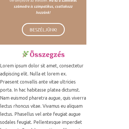
versenyezve az életben.
Ha ez a szemlélet
számodra is szimpatikus, csatlakozz
hozzánk!
BESZÉLJÜNK!
Összegzés
Lorem ipsum dolor sit amet, consectetur
adipiscing elit. Nulla et lorem ex.
Praesent convallis ante vitae ultricies
porta. In hac habitasse platea dictumst.
Nam euismod pharetra augue, quis viverra
lectus rhoncus vitae. Vivamus eu aliquam
lectus. Phasellus vel ante feugiat augue
sodales feugiat. Pellentesque imperdiet