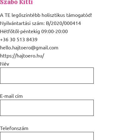
Szabó Kitti
A TE legőszintébb holisztikus támogatód!
Nyilvántartási szám: B/2020/000414
Hétfőtől-péntekig 09:00-20:00
+36 30 513 8439
hello.hajtoero@gmail.com
https://hajtoero.hu/
Név
E-mail cím
Telefonszám