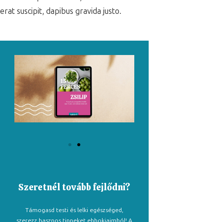
erat suscipit, dapibus gravida justo.
Szeretnél tovább fejlődni?
Támogasd testi és lelki egészséged,
szerezz hasznos tippeket ebbokjaimból! A