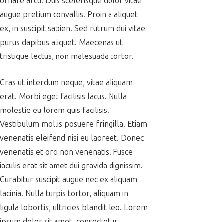
ornare arcu. Duis scelerisque dolor vitae
augue pretium convallis. Proin a aliquet
ex, in suscipit sapien. Sed rutrum dui vitae
purus dapibus aliquet. Maecenas ut
tristique lectus, non malesuada tortor.
Cras ut interdum neque, vitae aliquam
erat. Morbi eget facilisis lacus. Nulla
molestie eu lorem quis facilisis.
Vestibulum mollis posuere fringilla. Etiam
venenatis eleifend nisi eu laoreet. Donec
venenatis et orci non venenatis. Fusce
iaculis erat sit amet dui gravida dignissim.
Curabitur suscipit augue nec ex aliquam
lacinia. Nulla turpis tortor, aliquam in
ligula lobortis, ultricies blandit leo. Lorem
ipsum dolor sit amet, consectetur