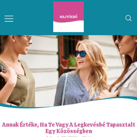
Annak Értéke, Ha Te Vagy A Legkevésbé Tapasztalt
Egy Közösségben