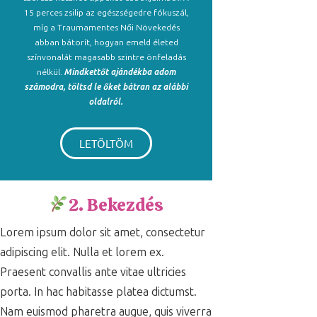
15 perces zsilip az egészségedre fókuszál,
míg a Traumamentes Női Növekedés
abban bátorít, hogyan emeld életed
színvonalát magasabb szintre önfeladás
nélkül.
Mindkettőt ajándékba adom
számodra, töltsd le őket bátran az alábbi
oldalról.
LETÖLTÖM
2. Bekezdés
Lorem ipsum dolor sit amet, consectetur
adipiscing elit. Nulla et lorem ex.
Praesent convallis ante vitae ultricies
porta. In hac habitasse platea dictumst.
Nam euismod pharetra augue, quis viverra