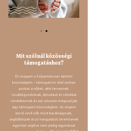
Mit szólnál közösségi
támogatáshoz?
Én magam is folyamatosan építem
közösségem – támogatom első sorban
azokat a nőket, akik terveznek,
továbbgondolnak, álmokkal és célokkal
rendelkeznek és ezt szívesen megosztják
egy támogató közösségben. Az engem
körül vevő nők mind barátságosak,
segítőkészek és jó hangulatot teremtenek
egymást segítve nem pedig egymással