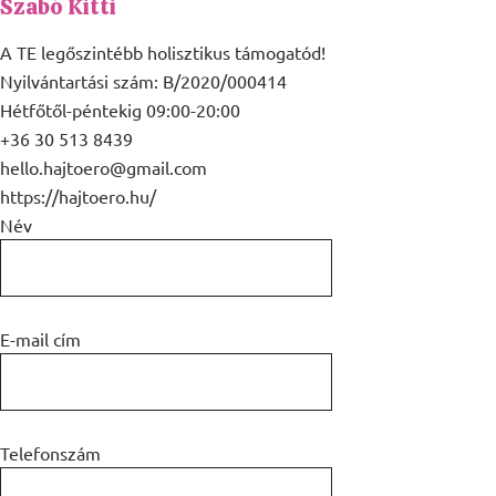
Szabó Kitti
A TE legőszintébb holisztikus támogatód!
Nyilvántartási szám: B/2020/000414
Hétfőtől-péntekig 09:00-20:00
+36 30 513 8439
hello.hajtoero@gmail.com
https://hajtoero.hu/
Név
E-mail cím
Telefonszám