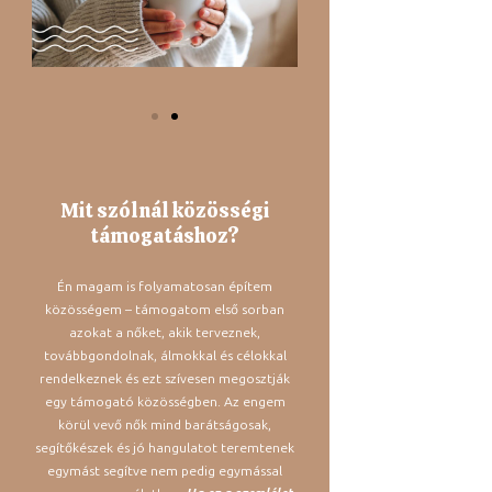
Mit szólnál közösségi
támogatáshoz?
Én magam is folyamatosan építem
közösségem – támogatom első sorban
azokat a nőket, akik terveznek,
továbbgondolnak, álmokkal és célokkal
rendelkeznek és ezt szívesen megosztják
egy támogató közösségben. Az engem
körül vevő nők mind barátságosak,
segítőkészek és jó hangulatot teremtenek
egymást segítve nem pedig egymással