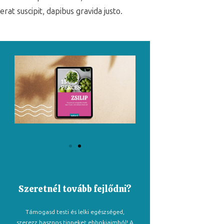
erat suscipit, dapibus gravida justo.
Szeretnél tovább fejlődni?
Támogasd testi és lelki egészséged,
szerezz hasznos tippeket ebbokjaimból! A