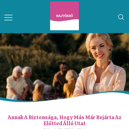
Annak A Biztonsága, Hogy Más Már Bejárta Az
Előtted Álló Utat