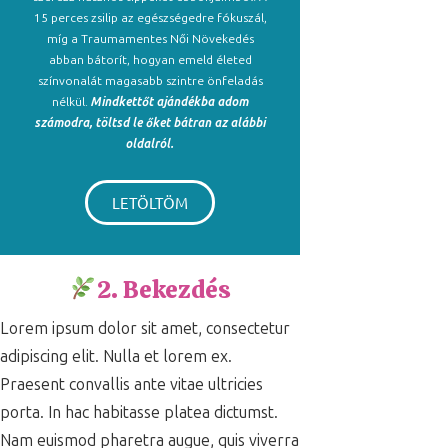
15 perces zsilip az egészségedre fókuszál,
míg a Traumamentes Női Növekedés
abban bátorít, hogyan emeld életed
színvonalát magasabb szintre önfeladás
nélkül.
Mindkettőt ajándékba adom
számodra, töltsd le őket bátran az alábbi
oldalról.
LETÖLTÖM
2. Bekezdés
Lorem ipsum dolor sit amet, consectetur
adipiscing elit. Nulla et lorem ex.
Praesent convallis ante vitae ultricies
porta. In hac habitasse platea dictumst.
Nam euismod pharetra augue, quis viverra