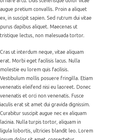
ornare arcu. Duis scelerisque dolor vitae
augue pretium convallis. Proin a aliquet
ex, in suscipit sapien. Sed rutrum dui vitae
purus dapibus aliquet. Maecenas ut
tristique lectus, non malesuada tortor.
Cras ut interdum neque, vitae aliquam
erat. Morbi eget facilisis lacus. Nulla
molestie eu lorem quis facilisis.
Vestibulum mollis posuere fringilla. Etiam
venenatis eleifend nisi eu laoreet. Donec
venenatis et orci non venenatis. Fusce
iaculis erat sit amet dui gravida dignissim.
Curabitur suscipit augue nec ex aliquam
lacinia. Nulla turpis tortor, aliquam in
ligula lobortis, ultricies blandit leo. Lorem
ipsum dolor sit amet, consectetur