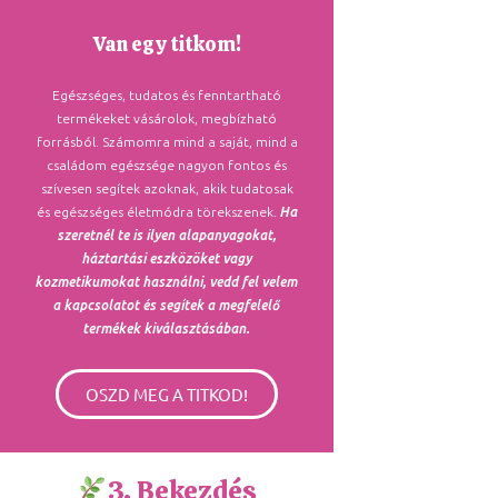
Van egy titkom!
Egészséges, tudatos és fenntartható
termékeket vásárolok, megbízható
forrásból. Számomra mind a saját, mind a
családom egészsége nagyon fontos és
szívesen segítek azoknak, akik tudatosak
és egészséges életmódra törekszenek.
Ha
szeretnél te is ilyen alapanyagokat,
háztartási eszközöket vagy
kozmetikumokat használni, vedd fel velem
a kapcsolatot és segítek a megfelelő
termékek kiválasztásában.
OSZD MEG A TITKOD!
3. Bekezdés