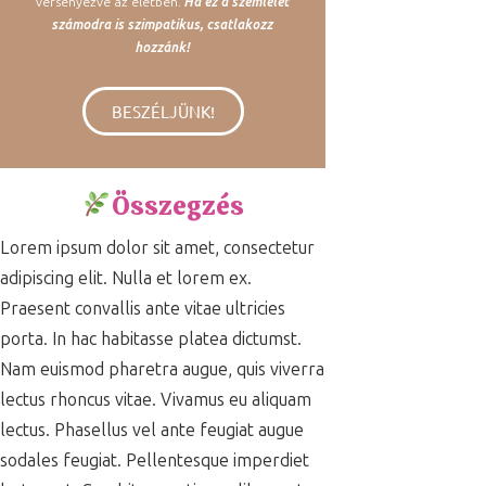
versenyezve az életben.
Ha ez a szemlélet
számodra is szimpatikus, csatlakozz
hozzánk!
BESZÉLJÜNK!
Összegzés
Lorem ipsum dolor sit amet, consectetur
adipiscing elit. Nulla et lorem ex.
Praesent convallis ante vitae ultricies
porta. In hac habitasse platea dictumst.
Nam euismod pharetra augue, quis viverra
lectus rhoncus vitae. Vivamus eu aliquam
lectus. Phasellus vel ante feugiat augue
sodales feugiat. Pellentesque imperdiet