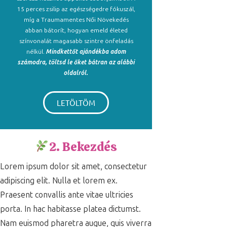
15 perces zsilip az egészségedre fókuszál,
míg a Traumamentes Női Növekedés
abban bátorít, hogyan emeld életed
színvonalát magasabb szintre önfeladás
nélkül.
Mindkettőt ajándékba adom
számodra, töltsd le őket bátran az alábbi
oldalról.
LETÖLTÖM
2. Bekezdés
Lorem ipsum dolor sit amet, consectetur
adipiscing elit. Nulla et lorem ex.
Praesent convallis ante vitae ultricies
porta. In hac habitasse platea dictumst.
Nam euismod pharetra augue, quis viverra