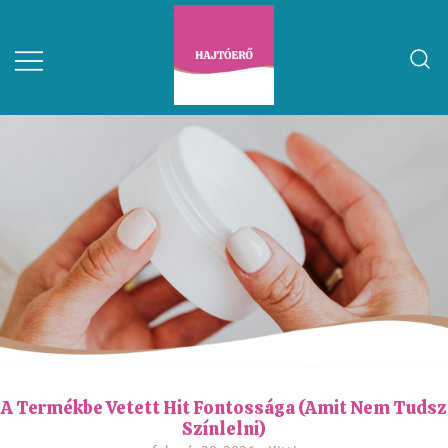
A Termékbe Vetett Hit Fontossága (amit Nem Tudsz
Színlelni)