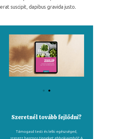
erat suscipit, dapibus gravida justo.
Szeretnél tovább fejlődni?
Támogasd testi és lelki egészséged,
szerezz hasznos tippeket ebbokjaimból! A