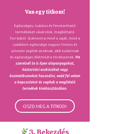
Van egy titkom!
Egészséges, tudatos és fenntartható
termékeket vásárolok, megbízható
forrásból. Számomra mind a saját, mind a
családom egészsége nagyon fontos és
szívesen segítek azoknak, akik tudatosak
és egészséges életmódra törekszenek.
Ha
szeretnél te is ilyen alapanyagokat,
háztartási eszközöket vagy
kozmetikumokat használni, vedd fel velem
a kapcsolatot és segítek a megfelelő
termékek kiválasztásában.
OSZD MEG A TITKOD!
3. Bekezdés