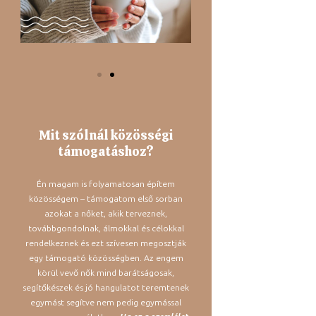
Mit szólnál közösségi
támogatáshoz?
Én magam is folyamatosan építem
közösségem – támogatom első sorban
azokat a nőket, akik terveznek,
továbbgondolnak, álmokkal és célokkal
rendelkeznek és ezt szívesen megosztják
egy támogató közösségben. Az engem
körül vevő nők mind barátságosak,
segítőkészek és jó hangulatot teremtenek
egymást segítve nem pedig egymással