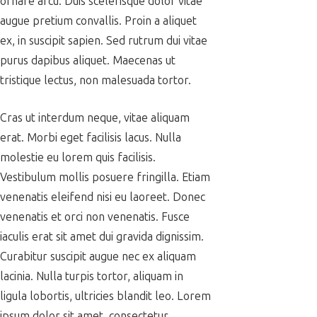
ornare arcu. Duis scelerisque dolor vitae
augue pretium convallis. Proin a aliquet
ex, in suscipit sapien. Sed rutrum dui vitae
purus dapibus aliquet. Maecenas ut
tristique lectus, non malesuada tortor.
Cras ut interdum neque, vitae aliquam
erat. Morbi eget facilisis lacus. Nulla
molestie eu lorem quis facilisis.
Vestibulum mollis posuere fringilla. Etiam
venenatis eleifend nisi eu laoreet. Donec
venenatis et orci non venenatis. Fusce
iaculis erat sit amet dui gravida dignissim.
Curabitur suscipit augue nec ex aliquam
lacinia. Nulla turpis tortor, aliquam in
ligula lobortis, ultricies blandit leo. Lorem
ipsum dolor sit amet, consectetur