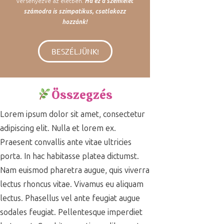
versenyezve az életben.
Ha ez a szemlélet
számodra is szimpatikus, csatlakozz
hozzánk!
BESZÉLJÜNK!
Összegzés
Lorem ipsum dolor sit amet, consectetur
adipiscing elit. Nulla et lorem ex.
Praesent convallis ante vitae ultricies
porta. In hac habitasse platea dictumst.
Nam euismod pharetra augue, quis viverra
lectus rhoncus vitae. Vivamus eu aliquam
lectus. Phasellus vel ante feugiat augue
sodales feugiat. Pellentesque imperdiet