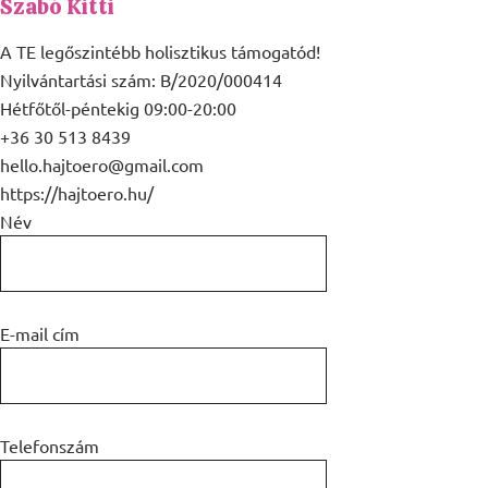
Szabó Kitti
A TE legőszintébb holisztikus támogatód!
Nyilvántartási szám: B/2020/000414
Hétfőtől-péntekig 09:00-20:00
+36 30 513 8439
hello.hajtoero@gmail.com
https://hajtoero.hu/
Név
E-mail cím
Telefonszám