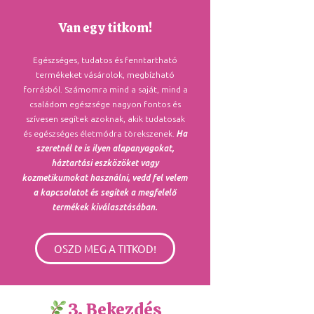
Van egy titkom!
Egészséges, tudatos és fenntartható
termékeket vásárolok, megbízható
forrásból. Számomra mind a saját, mind a
családom egészsége nagyon fontos és
szívesen segítek azoknak, akik tudatosak
és egészséges életmódra törekszenek.
Ha
szeretnél te is ilyen alapanyagokat,
háztartási eszközöket vagy
kozmetikumokat használni, vedd fel velem
a kapcsolatot és segítek a megfelelő
termékek kiválasztásában.
OSZD MEG A TITKOD!
3. Bekezdés