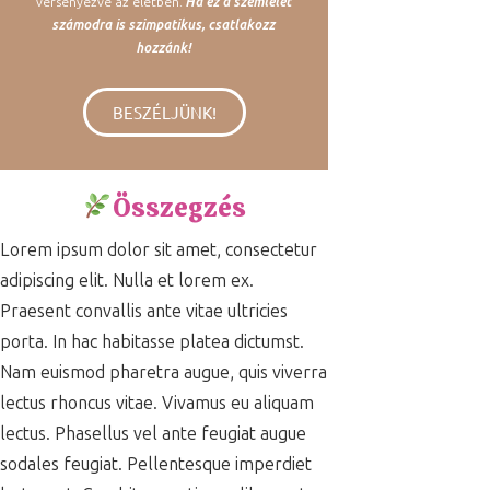
versenyezve az életben.
Ha ez a szemlélet
számodra is szimpatikus, csatlakozz
hozzánk!
BESZÉLJÜNK!
Összegzés
Lorem ipsum dolor sit amet, consectetur
adipiscing elit. Nulla et lorem ex.
Praesent convallis ante vitae ultricies
porta. In hac habitasse platea dictumst.
Nam euismod pharetra augue, quis viverra
lectus rhoncus vitae. Vivamus eu aliquam
lectus. Phasellus vel ante feugiat augue
sodales feugiat. Pellentesque imperdiet