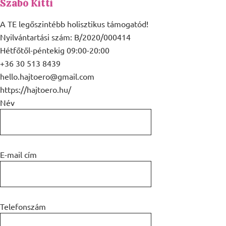
Szabó Kitti
A TE legőszintébb holisztikus támogatód!
Nyilvántartási szám: B/2020/000414
Hétfőtől-péntekig 09:00-20:00
+36 30 513 8439
hello.hajtoero@gmail.com
https://hajtoero.hu/
Név
E-mail cím
Telefonszám