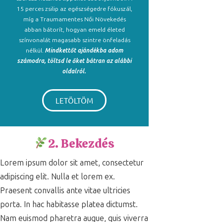
15 perces zsilip az egészségedre fókuszál,
míg a Traumamentes Női Növekedés
abban bátorít, hogyan emeld életed
színvonalát magasabb szintre önfeladás
nélkül.
Mindkettőt ajándékba adom
számodra, töltsd le őket bátran az alábbi
oldalról.
LETÖLTÖM
2. Bekezdés
Lorem ipsum dolor sit amet, consectetur
adipiscing elit. Nulla et lorem ex.
Praesent convallis ante vitae ultricies
porta. In hac habitasse platea dictumst.
Nam euismod pharetra augue, quis viverra