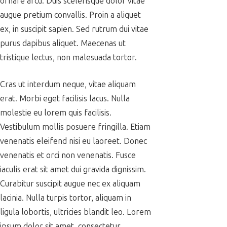
ornare arcu. Duis scelerisque dolor vitae
augue pretium convallis. Proin a aliquet
ex, in suscipit sapien. Sed rutrum dui vitae
purus dapibus aliquet. Maecenas ut
tristique lectus, non malesuada tortor.
Cras ut interdum neque, vitae aliquam
erat. Morbi eget facilisis lacus. Nulla
molestie eu lorem quis facilisis.
Vestibulum mollis posuere fringilla. Etiam
venenatis eleifend nisi eu laoreet. Donec
venenatis et orci non venenatis. Fusce
iaculis erat sit amet dui gravida dignissim.
Curabitur suscipit augue nec ex aliquam
lacinia. Nulla turpis tortor, aliquam in
ligula lobortis, ultricies blandit leo. Lorem
ipsum dolor sit amet, consectetur