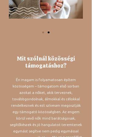
Mit szólnál közösségi
támogatáshoz?
Én magam is folyamatosan építem
közösségem – támogatom első sorban
azokat a nőket, akik terveznek,
továbbgondolnak, álmokkal és célokkal
rendelkeznek és ezt szívesen megosztják
egy támogató közösségben. Az engem
körül vevő nők mind barátságosak,
segítőkészek és jó hangulatot teremtenek
egymást segítve nem pedig egymással