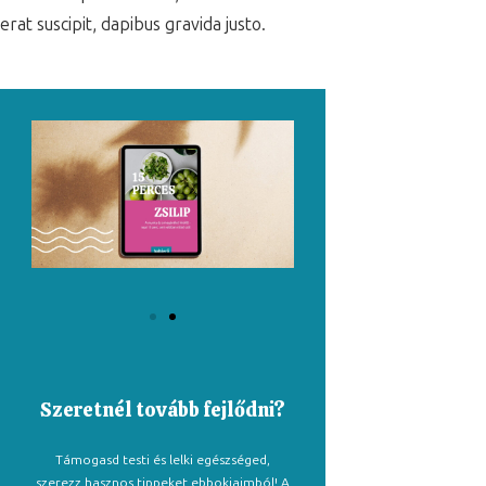
erat suscipit, dapibus gravida justo.
Szeretnél tovább fejlődni?
Támogasd testi és lelki egészséged,
szerezz hasznos tippeket ebbokjaimból! A