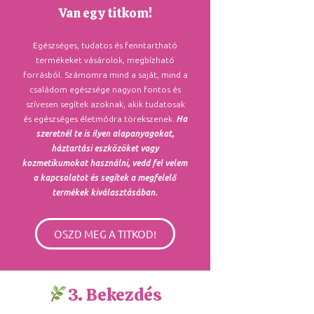
Van egy titkom!
Egészséges, tudatos és fenntartható
termékeket vásárolok, megbízható
forrásból. Számomra mind a saját, mind a
családom egészsége nagyon fontos és
szívesen segítek azoknak, akik tudatosak
és egészséges életmódra törekszenek.
Ha
szeretnél te is ilyen alapanyagokat,
háztartási eszközöket vagy
kozmetikumokat használni, vedd fel velem
a kapcsolatot és segítek a megfelelő
termékek kiválasztásában.
OSZD MEG A TITKOD!
3. Bekezdés