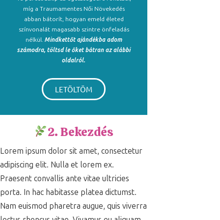
míg a Traumamentes Női Növekedés
abban bátorít, hogyan emeld életed
színvonalát magasabb szintre önfeladás
nélkül.
Mindkettőt ajándékba adom
számodra, töltsd le őket bátran az alábbi
oldalról.
LETÖLTÖM
2. Bekezdés
Lorem ipsum dolor sit amet, consectetur
adipiscing elit. Nulla et lorem ex.
Praesent convallis ante vitae ultricies
porta. In hac habitasse platea dictumst.
Nam euismod pharetra augue, quis viverra
lectus rhoncus vitae. Vivamus eu aliquam