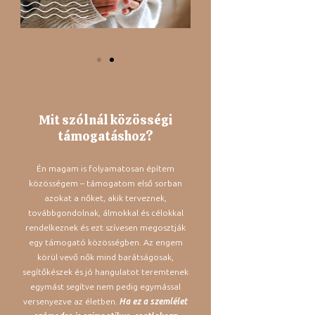
Mit szólnál közösségi
támogatáshoz?
Én magam is folyamatosan építem
közösségem – támogatom első sorban
azokat a nőket, akik terveznek,
továbbgondolnak, álmokkal és célokkal
rendelkeznek és ezt szívesen megosztják
egy támogató közösségben. Az engem
körül vevő nők mind barátságosak,
segítőkészek és jó hangulatot teremtenek
egymást segítve nem pedig egymással
versenyezve az életben.
Ha ez a szemlélet