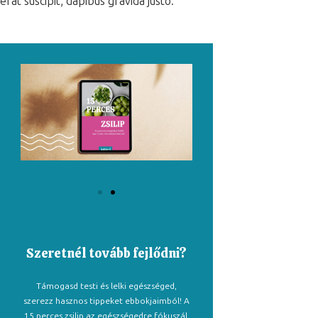
erat suscipit, dapibus gravida justo.
Szeretnél tovább fejlődni?
Támogasd testi és lelki egészséged,
szerezz hasznos tippeket ebbokjaimból! A
15 perces zsilip az egészségedre fókuszál,