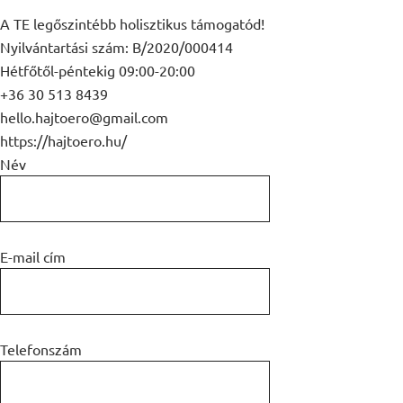
A TE legőszintébb holisztikus támogatód!
Nyilvántartási szám: B/2020/000414
Hétfőtől-péntekig 09:00-20:00
+36 30 513 8439
hello.hajtoero@gmail.com
https://hajtoero.hu/
Név
E-mail cím
Telefonszám