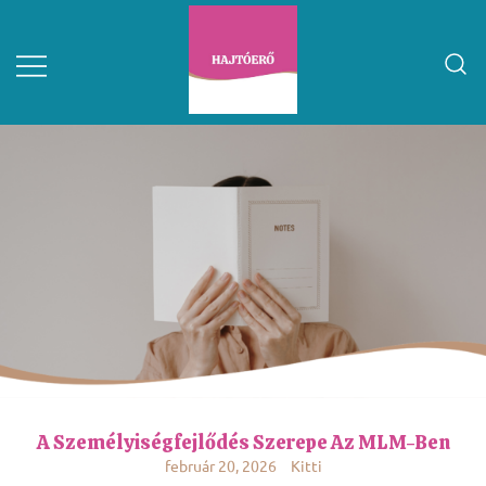
A Személyiségfejlődés Szerepe Az MLM-Ben
február 20, 2026
Kitti