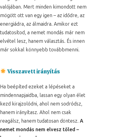
valójában. Mert minden kimondott nem
mögött ott van egy igen – az idődre, az
energiádra, az álmaidra. Amikor ezt
tudatosítod, a nemet mondás már nem
elvétel lesz, hanem választás. És innen
már sokkal könnyebb továbbmenni.
Visszavett irányítás
Ha beépíted ezeket a lépéseket a
mindennapjaidba, lassan egy olyan élet
kezd kirajzolódni, ahol nem sodródsz,
hanem irányítasz. Ahol nem csak
reagálsz, hanem tudatosan döntesz.
A
nemet mondás nem elvesz tőled –