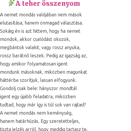
A teher összenyom
A nemet mondás valójában nem mások
elutasítása, hanem önmagad választása.
Sokáig én is azt hittem, hogy ha nemet
mondok, akkor csalódást okozok,
megbántok valakit, vagy rossz anyuka,
rossz barátnő leszek. Pedig az igazság az,
hogy amikor folyamatosan igent
mondunk másoknak, miközben magunkat
háttérbe szorítjuk, lassan elfogyunk.
Gondolj csak bele: hányszor mondtál
igent egy újabb feladatra, miközben
tudtad, hogy már így is túl sok van rajtad?
A nemet mondás nem keménység,
hanem határhúzás. Egy szeretetteljes,
tiszta jelzés arról, hogy meddig tartasz te.