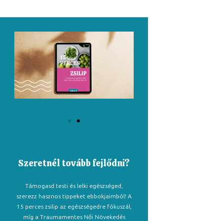
Szeretnél tovább fejlődni?
Támogasd testi és lelki egészséged,
szerezz hasznos tippeket ebbokjaimból! A
15 perces zsilip az egészségedre fókuszál,
míg a Traumamentes Női Növekedés