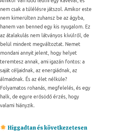
Amikor van időd leülni egy kávéval, és
nem csak a túlélésre játszol. Amikor este
nem kimerülten zuhansz be az ágyba,
hanem van benned egy kis nyugalom. Ez
az átalakulás nem látványos kívülről, de
belül mindent megváltoztat. Nemet
mondani annyit jelent, hogy helyet
teremtesz annak, ami igazán fontos: a
saját céljaidnak, az energiádnak, az
álmaidnak. És az élet nélküle?
Folyamatos rohanás, megfelelés, és egy
halk, de egyre erősödő érzés, hogy
valami hiányzik.
Higgadtan és következetesen