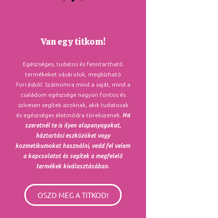
Van egy titkom!
Egészséges, tudatos és fenntartható
termékeket vásárolok, megbízható
forrásból. Számomra mind a saját, mind a
családom egészsége nagyon fontos és
szívesen segítek azoknak, akik tudatosak
és egészséges életmódra törekszenek.
Ha
szeretnél te is ilyen alapanyagokat,
háztartási eszközöket vagy
kozmetikumokat használni, vedd fel velem
a kapcsolatot és segítek a megfelelő
termékek kiválasztásában.
OSZD MEG A TITKOD!