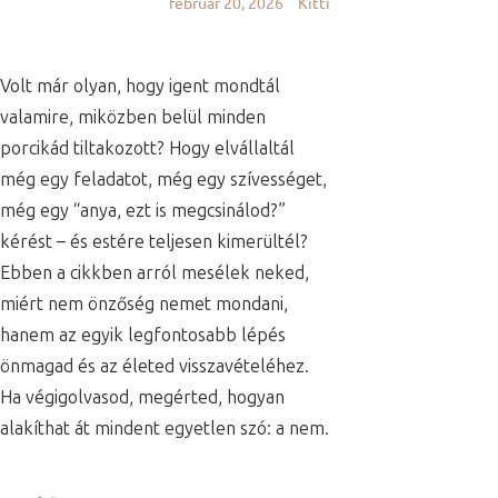
február 20, 2026
Kitti
Volt már olyan, hogy igent mondtál
valamire, miközben belül minden
porcikád tiltakozott? Hogy elvállaltál
még egy feladatot, még egy szívességet,
még egy “anya, ezt is megcsinálod?”
kérést – és estére teljesen kimerültél?
Ebben a cikkben arról mesélek neked,
miért nem önzőség nemet mondani,
hanem az egyik legfontosabb lépés
önmagad és az életed visszavételéhez.
Ha végigolvasod, megérted, hogyan
alakíthat át mindent egyetlen szó: a nem.