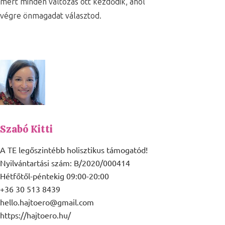
mert minden változás ott kezdődik, ahol
végre önmagadat választod.
Szabó Kitti
A TE legőszintébb holisztikus támogatód!
Nyilvántartási szám: B/2020/000414
Hétfőtől-péntekig 09:00-20:00
+36 30 513 8439
hello.hajtoero@gmail.com
https://hajtoero.hu/