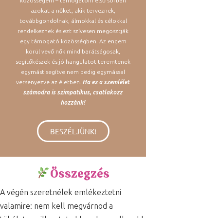
közösségem – támogatom első sorban
azokat a nőket, akik terveznek,
továbbgondolnak, álmokkal és célokkal
rendelkeznek és ezt szívesen megosztják
egy támogató közösségben. Az engem
körül vevő nők mind barátságosak,
segítőkészek és jó hangulatot teremtenek
egymást segítve nem pedig egymással
versenyezve az életben.
Ha ez a szemlélet
számodra is szimpatikus, csatlakozz
hozzánk!
BESZÉLJÜNK!
Összegzés
A végén szeretnélek emlékeztetni
valamire: nem kell megvárnod a