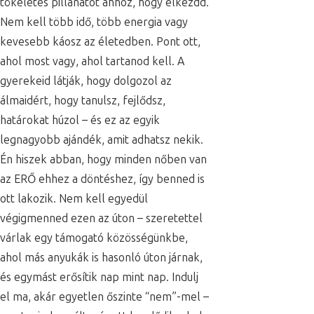
tökéletes pillanatot ahhoz, hogy elkezdd.
Nem kell több idő, több energia vagy
kevesebb káosz az életedben. Pont ott,
ahol most vagy, ahol tartanod kell. A
gyerekeid látják, hogy dolgozol az
álmaidért, hogy tanulsz, fejlődsz,
határokat húzol – és ez az egyik
legnagyobb ajándék, amit adhatsz nekik.
Én hiszek abban, hogy minden nőben van
az ERŐ ehhez a döntéshez, így benned is
ott lakozik. Nem kell egyedül
végigmenned ezen az úton – szeretettel
várlak egy támogató közösségünkbe,
ahol más anyukák is hasonló úton járnak,
és egymást erősítik nap mint nap. Indulj
el ma, akár egyetlen őszinte “nem”-mel –