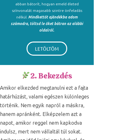
abban bátorít, hogyan emeld életed
színvonalát magasabb szintre önfeladás
nélkül.
Mindkettőt ajándékba adom
számodra, töltsd le őket bátran az alábbi
oldalról.
LETÖLTÖM
2. Bekezdés
Amikor elkezded megtanulni ezt a fajta
határhúzást, valami egészen különleges
történik. Nem egyik napról a másikra,
hanem apránként. Elképzelem azt a
napot, amikor reggel nem kapkodva
indulsz, mert nem vállaltál túl sokat.