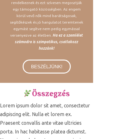
rendelkeznek és ezt szívesen megosztják
egy támogató közösségben. Az engem
körül vevő nők mind barátságosak,
segítőkészek és jó hangulatot teremtenek
egymást segítve nem pedig egymással
versenyezve az életben.
Ha ez a szemlélet
számodra is szimpatikus, csatlakozz
hozzánk!
BESZÉLJÜNK!
Összegzés
Lorem ipsum dolor sit amet, consectetur
adipiscing elit. Nulla et lorem ex.
Praesent convallis ante vitae ultricies
porta. In hac habitasse platea dictumst.