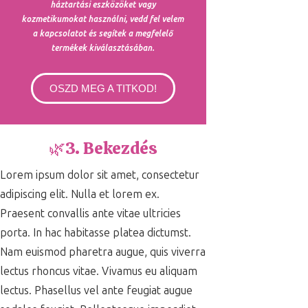
háztartási eszközöket vagy
kozmetikumokat használni, vedd fel velem
a kapcsolatot és segítek a megfelelő
termékek kiválasztásában.
OSZD MEG A TITKOD!
🌿3. Bekezdés
Lorem ipsum dolor sit amet, consectetur
adipiscing elit. Nulla et lorem ex.
Praesent convallis ante vitae ultricies
porta. In hac habitasse platea dictumst.
Nam euismod pharetra augue, quis viverra
lectus rhoncus vitae. Vivamus eu aliquam
lectus. Phasellus vel ante feugiat augue