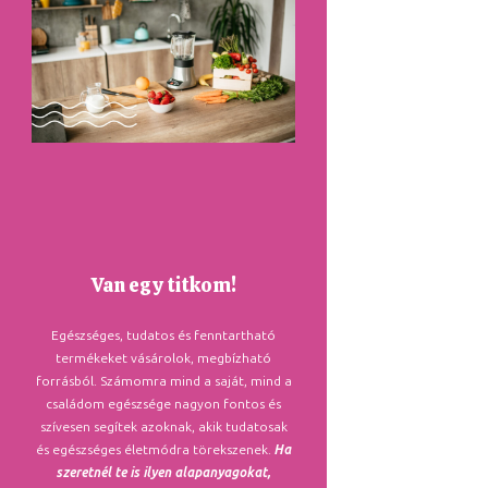
Van egy titkom!
Egészséges, tudatos és fenntartható
termékeket vásárolok, megbízható
forrásból. Számomra mind a saját, mind a
családom egészsége nagyon fontos és
szívesen segítek azoknak, akik tudatosak
és egészséges életmódra törekszenek.
Ha
szeretnél te is ilyen alapanyagokat,