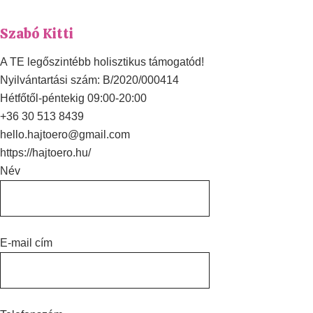
Szabó Kitti
A TE legőszintébb holisztikus támogatód!
Nyilvántartási szám: B/2020/000414
Hétfőtől-péntekig 09:00-20:00
+36 30 513 8439
hello.hajtoero@gmail.com
https://hajtoero.hu/
Név
E-mail cím