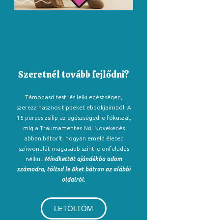
Szeretnél tovább fejlődni?
Támogasd testi és lelki egészséged,
szerezz hasznos tippeket ebbokjaimból! A
15 perces zsilip az egészségedre fókuszál,
míg a Traumamentes Női Növekedés
abban bátorít, hogyan emeld életed
színvonalát magasabb szintre önfeladás
nélkül.
Mindkettőt ajándékba adom
számodra, töltsd le őket bátran az alábbi
oldalról.
LETÖLTÖM