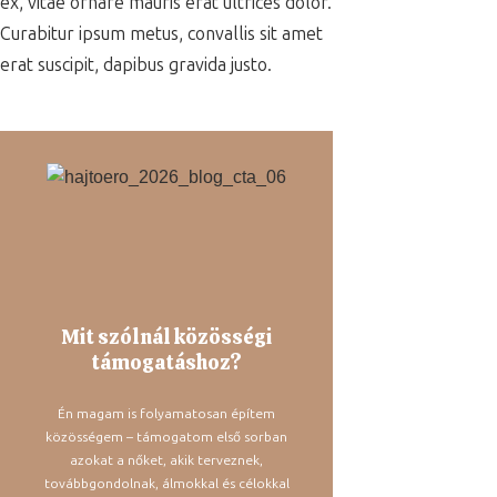
ex, vitae ornare mauris erat ultrices dolor.
Curabitur ipsum metus, convallis sit amet
erat suscipit, dapibus gravida justo.
Mit szólnál közösségi
támogatáshoz?
Én magam is folyamatosan építem
közösségem – támogatom első sorban
azokat a nőket, akik terveznek,
továbbgondolnak, álmokkal és célokkal