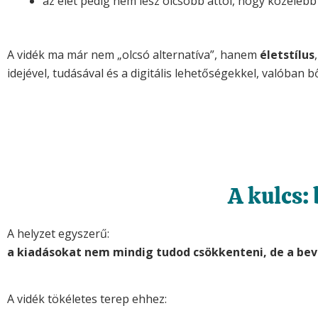
az élet pedig nem lesz olcsóbb attól, hogy közeleb
A vidék ma már nem „olcsó alternatíva”, hanem
életstílus
idejével, tudásával és a digitális lehetőségekkel, valóban 
A kulcs: 
A helyzet egyszerű:
a kiadásokat nem mindig tudod csökkenteni, de a bev
A vidék tökéletes terep ehhez: