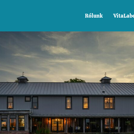
Rólunk
VitaLab