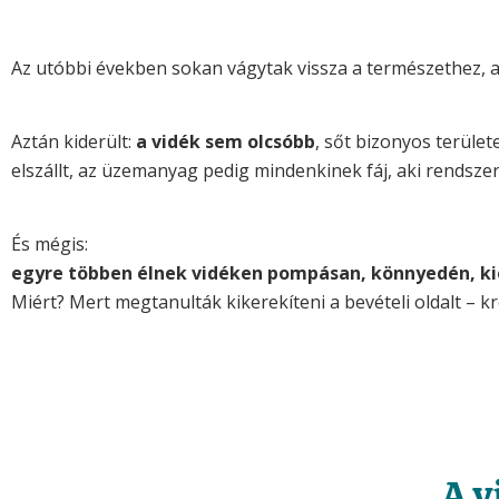
Az utóbbi években sokan vágytak vissza a természethez, a 
Aztán kiderült:
a vidék sem olcsóbb
, sőt bizonyos terüle
elszállt, az üzemanyag pedig mindenkinek fáj, aki rendszer
És mégis:
egyre többen élnek vidéken pompásan, könnyedén, k
Miért? Mert megtanulták kikerekíteni a bevételi oldalt – 
A v