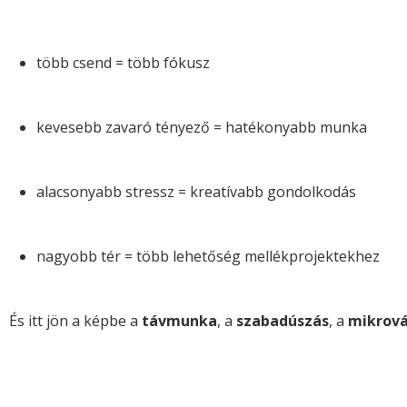
több csend = több fókusz
kevesebb zavaró tényező = hatékonyabb munka
alacsonyabb stressz = kreatívabb gondolkodás
nagyobb tér = több lehetőség mellékprojektekhez
És itt jön a képbe a
távmunka
, a
szabadúszás
, a
mikrová