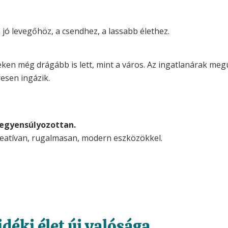
jó levegőhöz, a csendhez, a lassabb élethez.
teken még drágább is lett, mint a város. Az ingatlanárak me
esen ingázik.
iegyensúlyozottan.
kreatívan, rugalmasan, modern eszközökkel.
idéki élet új valósága