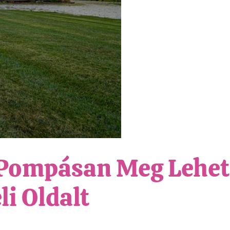
 Pompásan Meg Lehet
li Oldalt