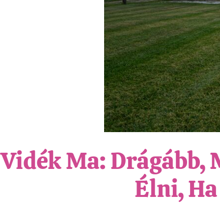
Vidék Ma: Drágább,
Élni, Ha