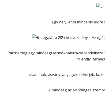
Egy hely, ahol mindenki előre 
Legalább 20% kedvezmény – Az egészs
Partnerség egy minőségi termékpalettával rendelkező s
friendly, termé
vitaminok, ásványi anyagok, fehérjék, koz
A minőség az elsődleges szempo