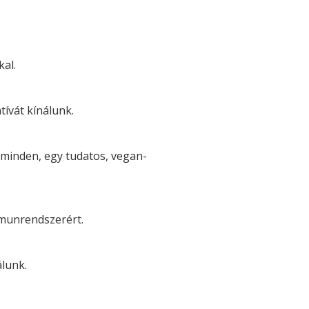
kal.
ívát kínálunk.
 minden, egy tudatos, vegan-
mmunrendszerért.
lunk.