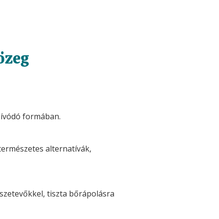
özeg
zívódó formában.
természetes alternatívák,
.
etevőkkel, tiszta bőrápolásra