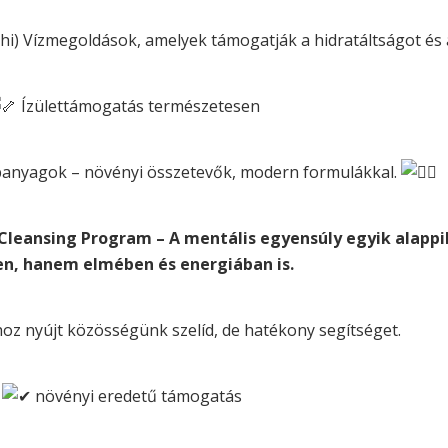
hi) V
ízmegoldások, amelyek támogatják a hidratáltságot és a
Ízülettámogatás természetesen
panyagok – növényi összetevők, modern formulákkal.
leansing Program – A mentális egyensúly egyik alappil
en, hanem elmében és energiában is.
thoz nyújt közösségünk szelíd, de hatékony segítséget.
növényi eredetű támogatás