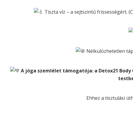
Tiszta víz – a sejtszintű frissességért. (C
Nélkülözhetetlen tá
A jóga szemlélet támogatója: a Detox21 Body C
testb
Ehhez a tisztulási ú