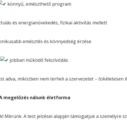
könnyű, emészthető program
ulás és energianövekedés, fizikai aktivitás mellett
nikusabb emésztés és könnyedség érzése
jobban működő felszívódás
t adva, miközben nem terheli a szervezetet – tökéletesen il
A megelőzés nálunk életforma
! Mérünk. A test jelzései alapján támogatjuk a személyre s