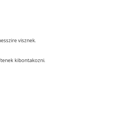
esszire visznek.
ítenek kibontakozni.