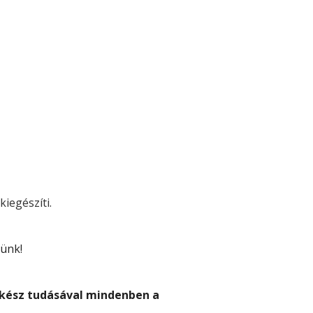
iegészíti.
tünk!
akész tudásával mindenben a