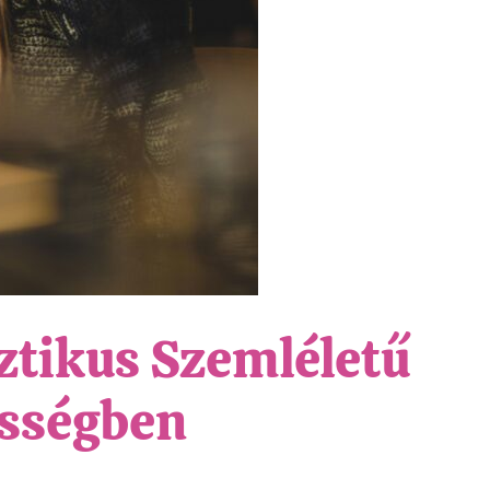
sztikus Szemléletű
sségben