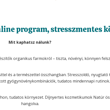
nline program, stresszmentes k
Mit kaphatsz nálunk?
zítők organikus farmokról – tiszta, növényi, könnyen fels
sttel és a természettel összhangban.
Stresszoldó, nyugtató 
ott gyógynövénykombinációk, tudatos mindennapi rutinok
thon, tudatos környezet.
Díjnyertes
kozmetikumok Natúr össz
hangolva.