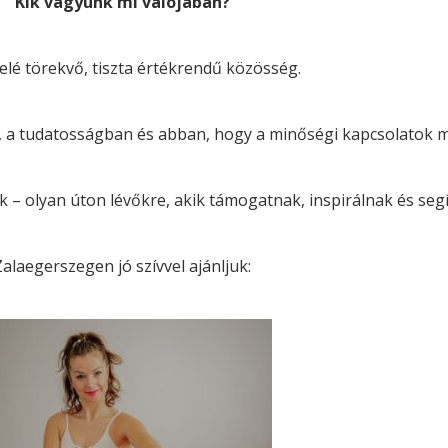
Kik vagyunk mi valójában?
felé törekvő, tiszta értékrendű közösség.
, a tudatosságban és abban, hogy a minőségi kapcsolatok m
nk – olyan úton lévőkre, akik támogatnak, inspirálnak és seg
Zalaegerszegen jó szívvel ajánljuk: