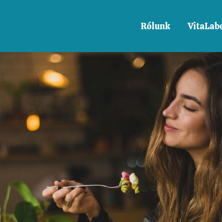
Rólunk
VitaLab