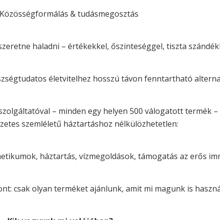
Közösségformálás & tudásmegosztás
szeretne haladni – értékekkel, őszinteséggel, tiszta szándék
égtudatos életvitelhez hosszú távon fenntartható alternat
zolgáltatóval – minden egy helyen 500 válogatott termék –
szetes szemléletű háztartáshoz nélkülözhetetlen:
metikumok, háztartás, vízmegoldások, támogatás az erős i
nt: csak olyan terméket ajánlunk, amit mi magunk is haszná