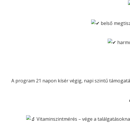
belső megtiszt
harmo
A program 21 napon kísér végig, napi szintű támogatás
Vitaminszintmérés – vége a találgatásoknak