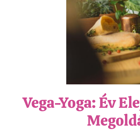
Vega-Yoga: Év Ele
Megold