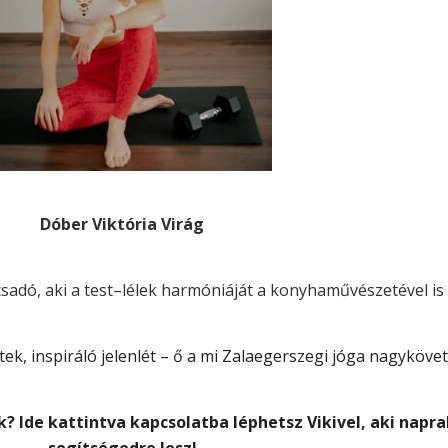
Dóber Viktória Virág
sadó, aki a test–lélek harmóniáját a konyhaművészetével is k
ek, inspiráló jelenlét – ő a mi Zalaegerszegi jóga nagyköve
 Ide kattintva kapcsolatba léphetsz Vikivel, aki napr