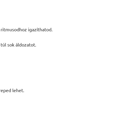
ritmusodhoz igazíthatod.
túl sok áldozatot.
reped lehet.