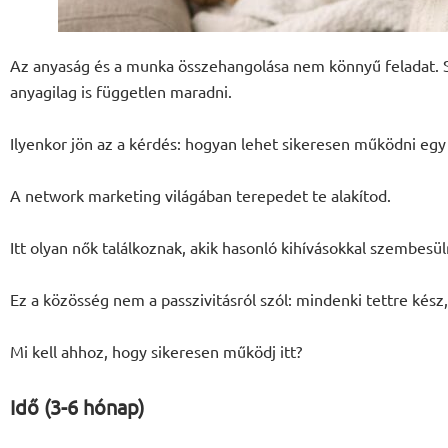
Az anyaság és a munka összehangolása nem könnyű feladat. So
anyagilag is független maradni.
Ilyenkor jön az a kérdés: hogyan lehet sikeresen működni eg
A network marketing világában terepedet te alakítod.
Itt olyan nők találkoznak, akik hasonló kihívásokkal szembesül
Ez a közösség nem a passzivitásról szól: mindenki tettre kész
Mi kell ahhoz, hogy sikeresen működj itt?
Idő (3-6 hónap)