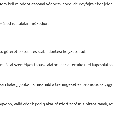
em kell mindent azonnal véghezvinned, de egyfajta éber jelenl
kozásod is stabilan működjön.
góteret biztosít és stabil döntési helyzetet ad.
ami által személyes tapasztalatod lesz a termkekkel kapcsolatba
an haladj, jobban kihasználd a tréningeket és promóciókat, íg
gyobb, valid cégek pedig akár részletfizetést is biztosítanak, í