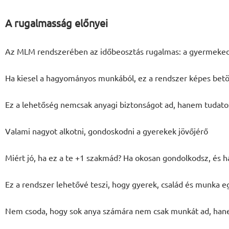
A rugalmasság előnyei
Az MLM rendszerében az időbeosztás rugalmas: a gyermekedet
Ha kiesel a hagyományos munkából, ez a rendszer képes betömn
Ez a lehetőség nemcsak anyagi biztonságot ad, hanem tudatos
Valami nagyot alkotni, gondoskodni a gyerekek jövőjérő
Miért jó, ha ez a te +1 szakmád? Ha okosan gondolkodsz, és haj
Ez a rendszer lehetővé teszi, hogy gyerek, család és munka 
Nem csoda, hogy sok anya számára nem csak munkát ad, hanem