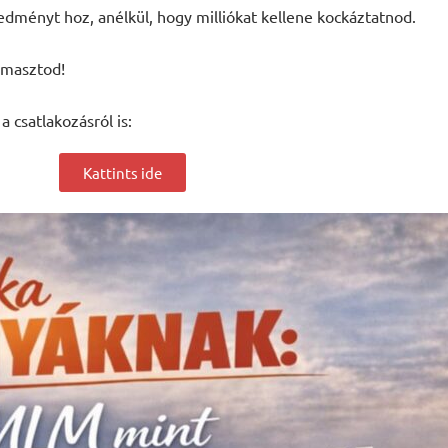
edményt hoz, anélkül, hogy milliókat kellene kockáztatnod.
támasztod!
 csatlakozásról is:
Kattints ide