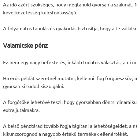
Az idő azért szükséges, hogy megtanuld gyorsan a szakmát. N
következetesség kulcsfontosságú.
A folyamatos tanulás és gyakorlás biztosítja, hogy a te vállal
Valamicske pénz
Ez nem egy nagy befektetés, inkább tudatos választás, ami moz
Ha erős példát szeretnél mutatni, kellenni fog forgóeszköz, 
gyorsan ki tudod kiszolgálni.
A forgótőke lehetővé teszi, hogy gyorsabban dönts, dinamikus
extra jutalmakra.
A belső pénztárad tovább fogja tágítani a lehetőségeidet, a na
kikuncsorognod a nagyobb értékű termékek ellenértékét.