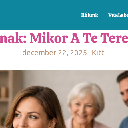
Rólunk
VitaLab
ak: Mikor A Te Ter
december 22, 2025
Kitti