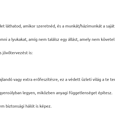
 láthatod, amikor szeretnéd, és a munkát/házimunkát a saját 
i a lyukakat, amíg nem találsz egy állást, amely nem követel 
 jövőtervezést is:
landó vagy extra erőfeszítésre, ez a védett üzleti világ a te te
egyensúlyban legyen, miközben anyagi függetlenséget építesz.
 biztonsági hálót is képez.