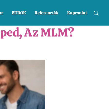
or
BUROK
Referenciák
Kapcsolat
eped, Az MLM?