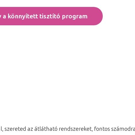
y a könnyített tisztító program
 szereted az átlátható rendszereket, fontos számodra 