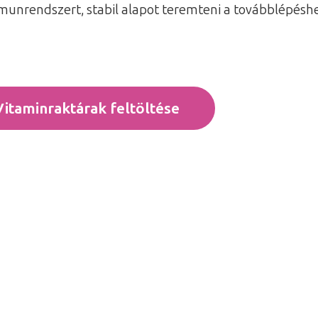
immunrendszert, stabil alapot teremteni a továbblépés
Vitaminraktárak feltöltése