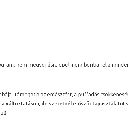
 program: nem megvonásra épül, nem borítja fel a minde
zobája. Támogatja az emésztést, a puffadás csökkenését
z a változtatáson, de szeretnél először tapasztalatot 
ül)