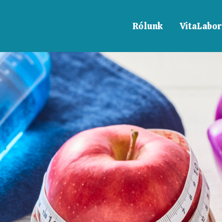
Rólunk
VitaLabor