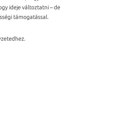
gy ideje változtatni – de
össégi támogatással.
lyzetedhez.