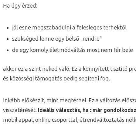
Ha úgy érzed:
jól esne megszabadulni a felesleges terhektől
szükséged lenne egy belső „rendre”
de egy komoly életmódváltás most nem fér bele
akkor ez a szint neked való. Ez a könnyített tisztító
és közösségi támogatás pedig segíteni fog.
Inkább előkészít, mint megterhel. Ez a változás elős
visszatérését.
Ideális választás, ha : már gondolkods
mobil appal, online csoporttal, étrendváltoztatás nélk