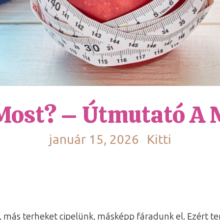
 Most? – Útmutató A 
január 15, 2026
Kitti
 más terheket cipelünk, másképp fáradunk el. Ezért t