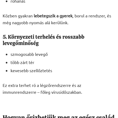
rohanás
Közben gyakran
lebetegszik a gyerek
, borul a rendszer, és
még nagyobb nyomás alá kerülünk.
5. Környezeti terhelés és rosszabb
levegőminőség
szmogosabb levegő
több zárt tér
kevesebb szellőztetés
Ez extra terhet ró a légzőrendszerre és az
immunrendszerre – főleg vírusidőszakban.
Hogyan őrizhetjük meg az egész család