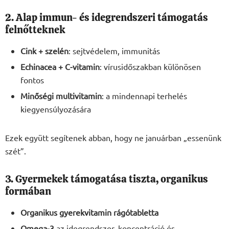
2. Alap immun- és idegrendszeri támogatás
felnőtteknek
Cink + szelén
: sejtvédelem, immunitás
Echinacea + C-vitamin
: vírusidőszakban különösen
fontos
Minőségi multivitamin
: a mindennapi terhelés
kiegyensúlyozására
Ezek együtt segítenek abban, hogy ne januárban „essenünk
szét”.
3. Gyermekek támogatása tiszta, organikus
formában
Organikus gyerekvitamin rágótabletta
Omega-3
az idegrendszer, koncentráció és