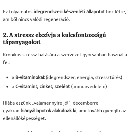
Ez folyamatos
idegrendszeri készenléti állapotot
hoz létre,
amiből nincs valódi regeneráció.
2. A stressz elszívja a kulcsfontosságú
tápanyagokat
Krónikus stressz hatására a szervezet gyorsabban használja
fel:
a
B-vitaminokat
(idegrendszer, energia, stressztűrés)
a
C-vitamint, cinket, szelént
(immunvédelem)
Hiába eszünk „valamennyire jól”, decemberre
gyakran
hiányállapotok alakulnak ki
, ami tovább gyengíti az
ellenállóképességet.