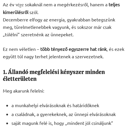
Az év
vége
sokaknál nem a megérkezésről, hanem a
teljes
kimerülésről
szól.
Decemberre elfogy az energia, gyakrabban betegszünk
meg, türelmetlenebbek vagyunk, és sokszor már csak
„túlélni” szeretnénk az ünnepeket.
Ez nem véletlen –
több tényező egyszerre hat ránk
, és ezek
együtt túl nagy terhet jelentenek a szervezetnek.
1. Állandó megfelelési kényszer minden
életterületen
Meg akarunk felelni:
a munkahelyi elvárásoknak és határidőknek
a családnak, a gyerekeknek, az ünnepi elvárásoknak
saját magunk felé is, hogy „mindent jól csináljunk”