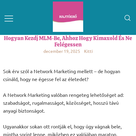
Hogyan Kezdj MLM-Be, Ahhoz Hogy Kimaxold És Ne
Felégessen
december 19, 2025
Kitti
Sok érv szól a Network Marketing mellett – de hogyan
csináld, hogy ne égesse fel az életedet?
A Network Marketing valóban rengeteg lehetőséget ad:
szabadságot, rugalmasságot, közösséget, hosszú távú
anyagi biztonságot.
Ugyanakkor sokan ott rontják el, hogy úgy vágnak bele,
mintha sprint lenne, miközben ez valójában maraton.