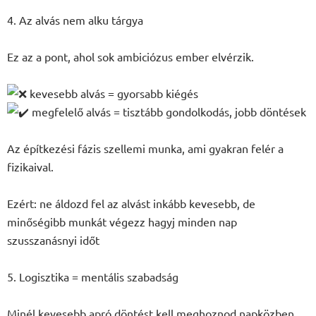
4. Az alvás nem alku tárgya
Ez az a pont, ahol sok ambiciózus ember elvérzik.
kevesebb alvás = gyorsabb kiégés
megfelelő alvás = tisztább gondolkodás, jobb döntések
Az építkezési fázis szellemi munka, ami gyakran felér a
fizikaival.
Ezért: ne áldozd fel az alvást inkább kevesebb, de
minőségibb munkát végezz hagyj minden nap
szusszanásnyi időt
5. Logisztika = mentális szabadság
Minél kevesebb apró döntést kell meghoznod napközben,