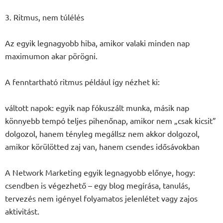
3. Ritmus, nem túlélés
Az egyik legnagyobb hiba, amikor valaki minden nap
maximumon akar pörögni.
A fenntartható ritmus például így nézhet ki:
váltott napok: egyik nap fókuszált munka, másik nap
könnyebb tempó teljes pihenőnap, amikor nem „csak kicsit”
dolgozol, hanem tényleg megállsz nem akkor dolgozol,
amikor körülötted zaj van, hanem csendes idősávokban
A Network Marketing egyik legnagyobb előnye, hogy:
csendben is végezhető – egy blog megírása, tanulás,
tervezés nem igényel folyamatos jelenlétet vagy zajos
aktivitást.