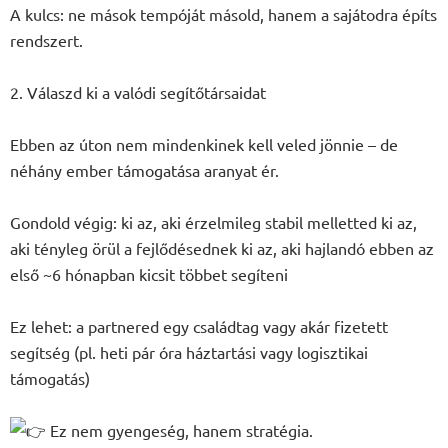
A kulcs: ne mások tempóját másold, hanem a sajátodra építs
rendszert.
2. Válaszd ki a valódi segítőtársaidat
Ebben az úton nem mindenkinek kell veled jönnie – de
néhány ember támogatása aranyat ér.
Gondold végig: ki az, aki érzelmileg stabil melletted ki az,
aki tényleg örül a fejlődésednek ki az, aki hajlandó ebben az
első ~6 hónapban kicsit többet segíteni
Ez lehet: a partnered egy családtag vagy akár fizetett
segítség (pl. heti pár óra háztartási vagy logisztikai
támogatás)
Ez nem gyengeség, hanem stratégia.