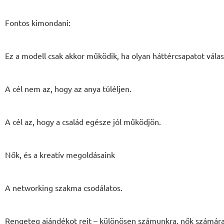
Fontos kimondani:
Ez a modell csak akkor működik, ha olyan háttércsapatot vála
A cél nem az, hogy az anya túléljen.
A cél az, hogy a család egésze jól működjön.
Nők, és a kreatív megoldásaink
A networking szakma csodálatos.
Rengeteg ajándékot rejt – különösen számunkra, nők számár