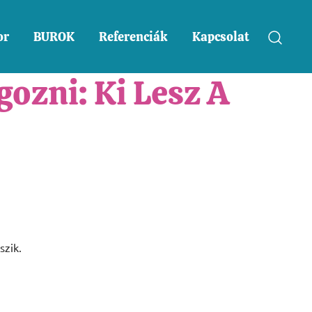
or
BUROK
Referenciák
Kapcsolat
ozni: Ki Lesz A
szik.