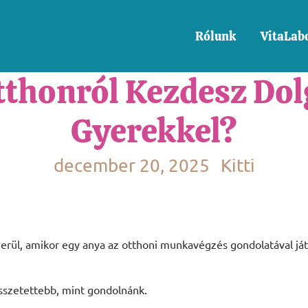
Rólunk
VitaLab
thonról Kezdesz Dolg
Gyerekkel?
december 20, 2025
Kitti
erül, amikor egy anya az otthoni munkavégzés gondolatával ját
 összetettebb, mint gondolnánk.