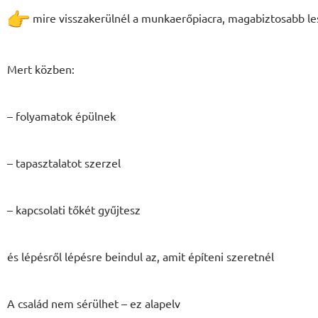
mire visszakerülnél a munkaerőpiacra, magabiztosabb les
Mert közben:
– folyamatok épülnek
– tapasztalatot szerzel
– kapcsolati tőkét gyűjtesz
és lépésről lépésre beindul az, amit építeni szeretnél
A család nem sérülhet – ez alapelv