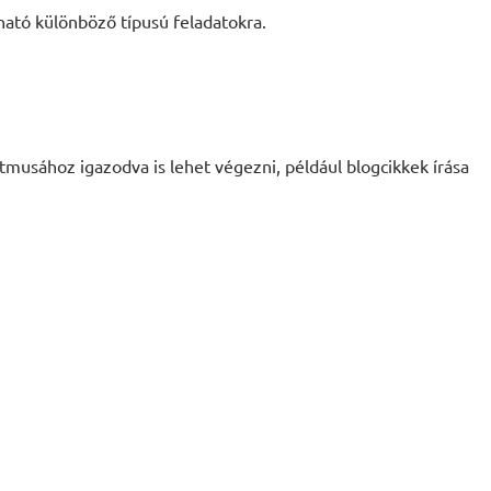
ható különböző típusú feladatokra.
musához igazodva is lehet végezni, például blogcikkek írása