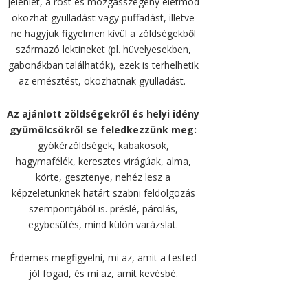
jelenlét, a rost és mozgásszegény életmód
okozhat gyulladást vagy puffadást, illetve
ne hagyjuk figyelmen kívül a zöldségekből
származó lektineket (pl. hüvelyesekben,
gabonákban találhatók), ezek is terhelhetik
az emésztést, okozhatnak gyulladást.
Az ajánlott zöldségekről és helyi idény
gyümölcsökről se feledkezzünk meg:
gyökérzöldségek, kabakosok,
hagymafélék, keresztes virágúak, alma,
körte, gesztenye, nehéz lesz a
képzeletünknek határt szabni feldolgozás
szempontjából is. préslé, párolás,
egybesütés, mind külön varázslat.
Érdemes megfigyelni, mi az, amit a tested
jól fogad, és mi az, amit kevésbé.