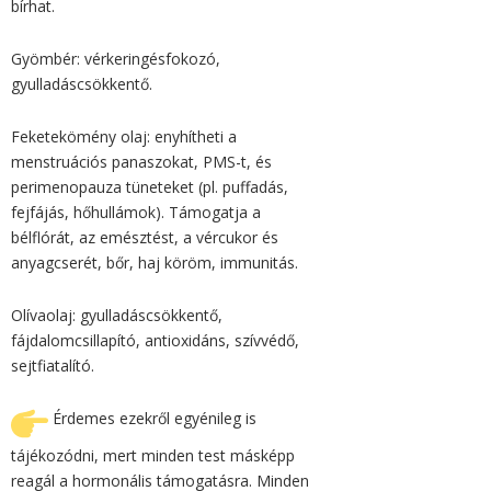
bírhat.
Gyömbér: vérkeringésfokozó,
gyulladáscsökkentő.
Feketekömény olaj: enyhítheti a
menstruációs panaszokat, PMS-t, és
perimenopauza tüneteket (pl. puffadás,
fejfájás, hőhullámok). Támogatja a
bélflórát, az emésztést, a vércukor és
anyagcserét, bőr, haj köröm, immunitás.
Olívaolaj: gyulladáscsökkentő,
fájdalomcsillapító, antioxidáns,
szívvédő,
sejtfiatalító.
Érdemes ezekről egyénileg is
tájékozódni, mert minden test másképp
reagál a hormonális támogatásra. Minden