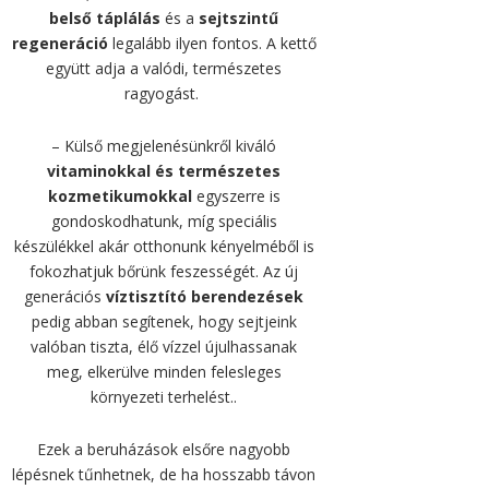
belső táplálás
és a
sejtszintű
regeneráció
legalább ilyen fontos. A kettő
együtt adja a valódi, természetes
ragyogást.
– Külső megjelenésünkről kiváló
vitaminokkal és természetes
kozmetikumokkal
egyszerre is
gondoskodhatunk, míg speciális
készülékkel akár otthonunk kényelméből is
fokozhatjuk bőrünk feszességét. Az új
generációs
víztisztító berendezések
pedig
abban segítenek, hogy sejtjeink
valóban tiszta, élő vízzel újulhassanak
meg, elkerülve minden felesleges
környezeti terhelést..
Ezek a beruházások elsőre nagyobb
lépésnek tűnhetnek, de ha hosszabb távon