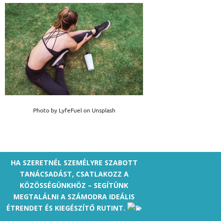
Photo by LyfeFuel on Unsplash
HA SZERETNÉL SZEMÉLYRE SZABOTT
TANÁCSADÁST, CSATLAKOZZ A
KÖZÖSSÉGÜNKHÖZ – SEGÍTÜNK
MEGTALÁLNI A SZÁMODRA IDEÁLIS
ÉTRENDET ÉS KIEGÉSZÍTŐ RUTINT.