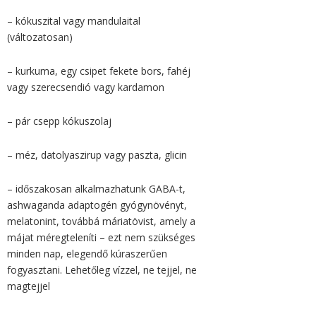
– kókuszital vagy mandulaital
(változatosan)
– kurkuma, egy csipet fekete bors, fahéj
vagy szerecsendió vagy kardamon
– pár csepp kókuszolaj
– méz, datolyaszirup vagy paszta, glicin
– időszakosan alkalmazhatunk GABA-t,
ashwaganda adaptogén gyógynövényt,
melatonint, továbbá máriatövist, amely a
májat méregteleníti – ezt nem szükséges
minden nap, elegendő kúraszerűen
fogyasztani. Lehetőleg vízzel, ne tejjel, ne
magtejjel