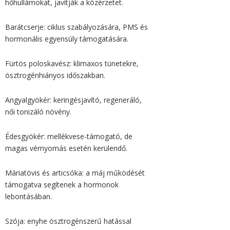
hőhullámokat, javítják a közérzetet.
Barátcserje: ciklus szabályozására, PMS és
hormonális egyensúly támogatására.
Fürtös poloskavész: klimaxos tünetekre,
ösztrogénhiányos időszakban.
Angyalgyökér: keringésjavító, regeneráló,
női tonizáló növény.
Édesgyökér: mellékvese-támogató, de
magas vérnyomás esetén kerülendő.
Máriatövis és articsóka: a máj működését
támogatva segítenek a hormonok
lebontásában.
Szója: enyhe ösztrogénszerű hatással