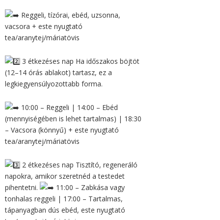
Reggeli, tízórai, ebéd, uzsonna,
vacsora + este nyugtató
tea/aranytej/máriatövis
3 étkezéses nap Ha időszakos böjtöt
(12–14 órás ablakot) tartasz, ez a
legkiegyensúlyozottabb forma.
10:00 – Reggeli | 14:00 – Ebéd
(mennyiségében is lehet tartalmas) | 18:30
– Vacsora (könnyű) + este nyugtató
tea/aranytej/máriatövis
2 étkezéses nap Tisztító, regeneráló
napokra, amikor szeretnéd a testedet
pihentetni.
11:00 – Zabkása vagy
tonhalas reggeli | 17:00 – Tartalmas,
tápanyagban dús ebéd, este nyugtató