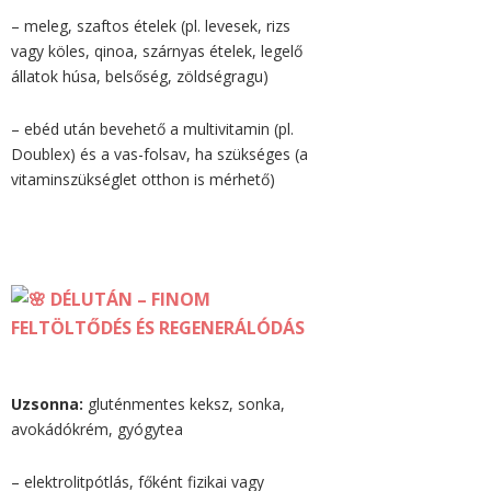
– meleg, szaftos ételek (pl. levesek, rizs
vagy köles, qinoa, szárnyas ételek, legelő
állatok húsa, belsőség, zöldségragu)
– ebéd után bevehető a multivitamin (pl.
Doublex) és a vas-folsav, ha szükséges (a
vitaminszükséglet otthon is mérhető)
DÉLUTÁN – FINOM
FELTÖLTŐDÉS ÉS REGENERÁLÓDÁS
Uzsonna:
gluténmentes keksz, sonka,
avokádókrém, gyógytea
– elektrolitpótlás, főként fizikai vagy