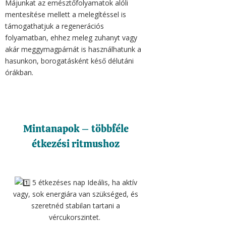
Májunkat az emésztőfolyamatok alóli
mentesítése mellett a melegítéssel is
támogathatjuk a regenerációs
folyamatban, ehhez meleg zuhanyt vagy
akár meggymagpárnát is használhatunk a
hasunkon, borogatásként késő délutáni
órákban.
Mintanapok – többféle
étkezési ritmushoz
5 étkezéses nap Ideális, ha aktív
vagy, sok energiára van szükséged, és
szeretnéd stabilan tartani a
vércukorszintet.