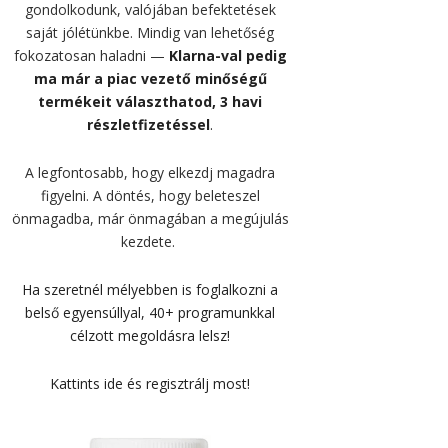
gondolkodunk, valójában befektetések
saját jólétünkbe. Mindig van lehetőség
fokozatosan haladni —
Klarna-val pedig
ma már a piac vezető minőségű
termékeit választhatod, 3 havi
részletfizetéssel
.
A legfontosabb, hogy elkezdj magadra
figyelni. A döntés, hogy beleteszel
önmagadba, már önmagában a megújulás
kezdete.
Ha szeretnél mélyebben is foglalkozni a
belső egyensúllyal, 40+ programunkkal
célzott megoldásra lelsz!
Kattints ide és regisztrálj most!