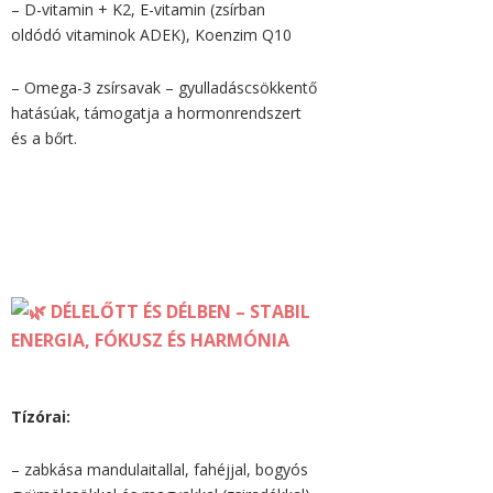
– D-vitamin + K2, E-vitamin (zsírban
oldódó vitaminok ADEK), Koenzim Q10
– Omega-3 zsírsavak – gyulladáscsökkentő
hatásúak, támogatja a hormonrendszert
és a bőrt.
DÉLELŐTT ÉS DÉLBEN – STABIL
ENERGIA, FÓKUSZ ÉS HARMÓNIA
Tízórai:
– zabkása mandulaitallal, fahéjjal, bogyós