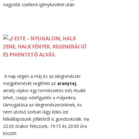
nagyobb szellemi igénybevétel után
ESTE – NYUGALOM, HALK
ZENE, HALK FÉNYEK, REGENERÁCIÓ
ÉS PIHENTETŐ ALVÁS.
A nap végén a máj és az idegrendszer
megpihenését segítheti az
aranytej
,
amely olykor egy természetes esti rituálé
lehet, csepp odafigyelés a májunkra,
támogatása az idegrendszerünknek, és
nem utolsó sorban lágy édes íze
lelkiállapotunk jóllétéről is gondoskodik. Ha
22.00 órakor fekszünk, 19:15 és 20:00 óra
között: