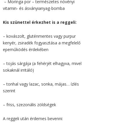
– Moringa por – természetes növényi
vitamin- és ásványianyag-bomba
Kis szünettel érkezhet is a reggeli:
– kovászolt, gluténmentes vagy purpur
kenyér, zsiradék fogyasztása a megfelelő
epeműködés érdekében
– tojás sárgája (a fehérjét elhagyva, mivel
sokaknál irritáló)
– tonhal vagy lazac, sonka, májas… ízlés
szerint
– friss, szezonális zöldségek
A reggeli után érdemes bevenni: