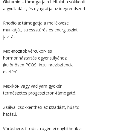
Glutamin – támogatja a bélfalat, csökkenti
a gyulladást, és nyugtatja az idegrendszert.
Rhodiola: támogatja a mellékvese
munkáját, stressztűrés és energiaszint
javítás.
Mio-inozitol: vércukor- és
hormonháztartás egyensúlyához
(különösen PCOS, inzulinrezisztencia
esetén).
Mexikói- vagy vad yam gyökér:
természetes progeszteron-támogató.
Zsálya: csökkentheti az izzadást, hűsítő
hatású.
Vöröshere: fitoösztrogénjei enyhíthetik a