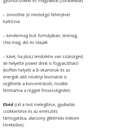
gyümölcsökkel és magvakkal (zsiradékkal)
– smoothie jó minőségű fehérjével
turbózva
– kendermag liszt formájában, lenmag,
chia mag, dió és olajaik
– kávé, ha plusz lendületre van szükséged,
de
helyette power drink is fogyasztható
(
koffein helyett a B-vitaminok és az
energiát adó növényi kivonatok is
segíthetik a koncentrációt, tovább
fenntartva a reggeli frissességedet)
Ebéd
(cél a test melegítése, gyulladás
csökkentése és az emésztés
támogatása,
alacsony glikémiás indexre
törekedve
):