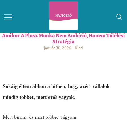
Amikor A Plusz Munka Nem Ambíció, Hanem Túlélési
Stratégia
január 30, 2026
Kitti
Sokáig éltem abban a hitben, hogy azért vállalok
mindig többet, mert erős vagyok.
Mert bírom, és mert többre vágyom.