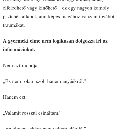
elfeledhető vagy kinőhető – ez egy nagyon komoly
pszichés állapot, ami képes magához vonzani további
traumákat.
A gyermeki elme nem logikusan dolgozza fel az
információkat.
Nem azt mondja:
„Ez nem rólam szól, hanem anyáékról.”
Hanem ezt:
„Valamit rosszul csináltam.”
„Ha elment, akkor nem voltam elég jó.”