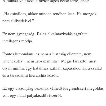
A munka vált azzá a biztonságos belső térré, ahol:
„Ha csinálom, akkor minden rendben lesz. Ha mozgok,
nem süllyedek el.”
Ez nem gyengeség.
Ez az alkalmazkodás egyfajta
intelligens módja.
Fontos kimondani: ez nem a lustaság ellentéte, nem
„menekülés”, nem „rossz minta”. Mégis fárasztó, mert
olyan mintha egy hatalmas sziklán kapaszkodnál, a család
és a társadalmi hierarchia között.
Ez egy viszonylag okosnak vélhető idegrendszeri megoldás
volt egy fiatal pályakezdő részéről.