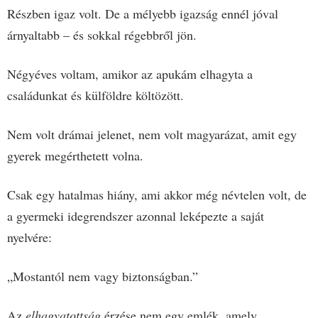
Részben igaz volt. De a mélyebb igazság ennél jóval
árnyaltabb – és sokkal régebbről jön.
Négyéves voltam, amikor az apukám elhagyta a
családunkat és külföldre költözött.
Nem volt drámai jelenet, nem volt magyarázat, amit egy
gyerek megérthetett volna.
Csak egy hatalmas hiány, ami akkor még névtelen volt, de
a gyermeki idegrendszer azonnal leképezte a saját
nyelvére:
„Mostantól nem vagy biztonságban.”
Az
elhagyatottság
érzése nem egy emlék, amely