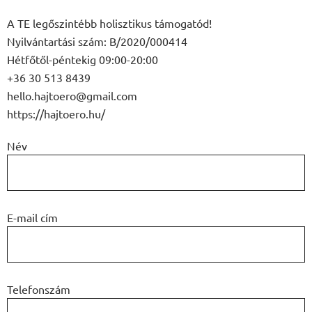
A TE legőszintébb holisztikus támogatód!
Nyilvántartási szám: B/2020/000414
Hétfőtől-péntekig 09:00-20:00
+36 30 513 8439
hello.hajtoero@gmail.com
https://hajtoero.hu/
Név
E-mail cím
Telefonszám