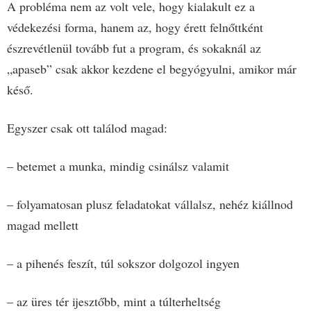
A probléma nem az volt vele, hogy kialakult ez a
védekezési forma, h
anem az, hogy érett felnőttként
észrevétlenül tovább fut a program, és sokaknál az
„apaseb” csak akkor kezdene el begyógyulni, amikor már
késő.
Egyszer csak ott találod magad:
– betemet a munka, mindig csinálsz valamit
– folyamatosan plusz feladatokat vállalsz, nehéz kiállnod
magad mellett
– a pihenés feszít, túl sokszor dolgozol ingyen
– az üres tér ijesztőbb, mint a túlterheltség