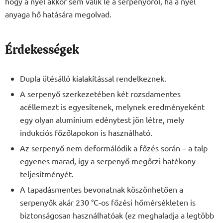
hogy a nyél akkor sem válik le a serpenyőről, ha a nyél
anyaga hő hatására megolvad.
Érdekességek
Dupla ütésálló kialakítással rendelkeznek.
A serpenyő szerkezetében két rozsdamentes
acéllemezt is egyesítenek, melynek eredményeként
egy olyan alumínium edénytest jön létre, mely
indukciós főzőlapokon is használható.
Az serpenyő nem deformálódik a főzés során – a talp
egyenes marad, így a serpenyő megőrzi hatékony
teljesítményét.
A tapadásmentes bevonatnak köszönhetően a
serpenyők akár 230 °C-os főzési hőmérsékleten is
biztonságosan használhatóak (ez meghaladja a legtöbb