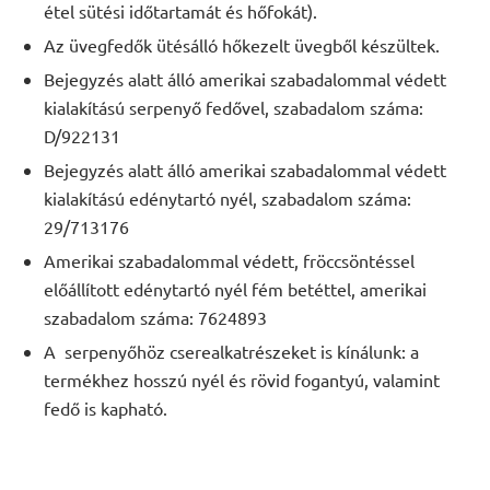
étel sütési időtartamát és hőfokát).
Az üvegfedők ütésálló hőkezelt üvegből készültek.
Bejegyzés alatt álló amerikai szabadalommal védett
kialakítású serpenyő fedővel, szabadalom száma:
D/922131
Bejegyzés alatt álló amerikai szabadalommal védett
kialakítású edénytartó nyél, szabadalom száma:
29/713176
Amerikai szabadalommal védett, fröccsöntéssel
előállított edénytartó nyél fém betéttel, amerikai
szabadalom száma: 7624893
A serpenyőhöz cserealkatrészeket is kínálunk: a
termékhez hosszú nyél és rövid fogantyú, valamint
fedő is kapható.