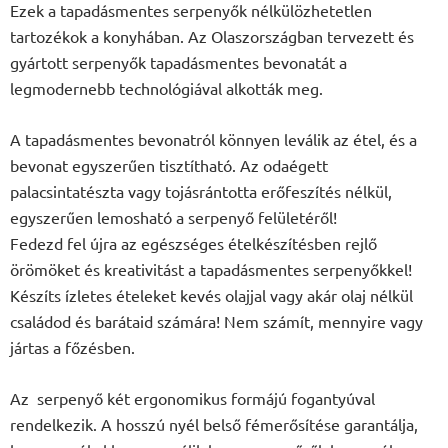
Ezek a tapadásmentes serpenyők nélkülözhetetlen
tartozékok a konyhában. Az Olaszországban tervezett és
gyártott serpenyők tapadásmentes bevonatát a
legmodernebb technológiával alkották meg.
A tapadásmentes bevonatról könnyen leválik az étel, és a
bevonat egyszerűen tisztítható. Az odaégett
palacsintatészta vagy tojásrántotta erőfeszítés nélkül,
egyszerűen lemosható a serpenyő felületéről!
Fedezd fel újra az egészséges ételkészítésben rejlő
örömöket és kreativitást a tapadásmentes serpenyőkkel!
Készíts ízletes ételeket kevés olajjal vagy akár olaj nélkül
családod és barátaid számára! Nem számít, mennyire vagy
jártas a főzésben.
Az serpenyő két ergonomikus formájú fogantyúval
rendelkezik. A hosszú nyél belső fémerősítése garantálja,