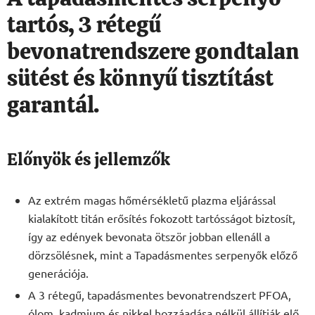
tartós, 3 rétegű
bevonatrendszere gondtalan
sütést és könnyű tisztítást
garantál.
Előnyök és jellemzők
Az extrém magas hőmérsékletű plazma eljárással
kialakított titán erősítés fokozott tartósságot biztosít,
így az edények bevonata ötször jobban ellenáll a
dörzsölésnek, mint a Tapadásmentes serpenyők előző
generációja.
A 3 rétegű, tapadásmentes bevonatrendszert PFOA,
ólom, kadmium és nikkel hozzáadása nélkül állítják elő.