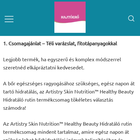
1. Csomagajánlat – Téli varázslat, fitotápanyagokkal
Legjobb termék, ha egyszerű és komplex módszerrel
szeretnéd elkápráztatni kedvesedet.
A bőr egészséges ragyogásához szükséges, egész napon át
tartó hidratálás, az Artistry Skin Nutrition™ Healthy Beauty
Hidratáló rutin termékcsomag tökéletes választás
számodra!
Az Artistry Skin Nutrition™ Healthy Beauty Hidratáló rutin
termékcsomag mindent tartalmaz, amire egész napon át
szükség lehet bőrhidratálási igények teljesítéséhez és