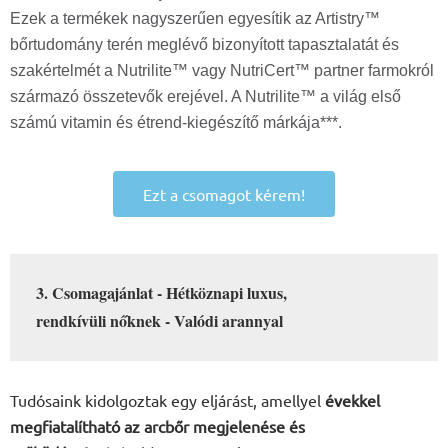
Ezek a termékek nagyszerűen egyesítik az Artistry™
bőrtudomány terén meglévő bizonyított tapasztalatát és
szakértelmét a Nutrilite™ vagy NutriCert™ partner farmokról
származó összetevők erejével. A Nutrilite™ a világ első
számú vitamin és étrend-kiegészítő márkája***.
Ezt a csomagot kérem!
3. Csomagajánlat - Hétköznapi luxus,
rendkívüli nőknek - Valódi arannyal
Tudósaink kidolgoztak egy eljárást, amellyel
évekkel
megfiatalítható az arcbőr megjelenése és