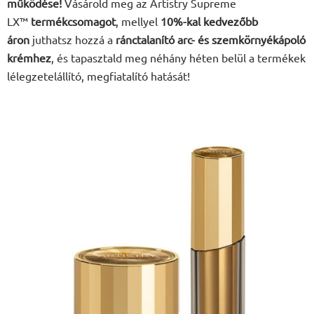
működése!
Vásárold meg az Artistry Supreme
LX™
termékcsomagot
, mellyel
10%-kal kedvezőbb
áron
juthatsz hozzá a
ránctalanító arc- és szemkörnyékápoló
krémhez
, és tapasztald meg néhány héten belül a termékek
lélegzetelállító, megfiatalító hatását!