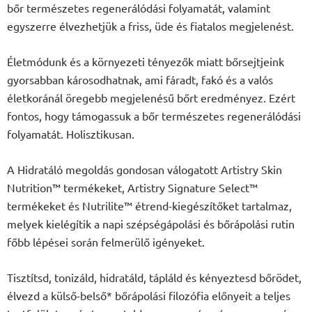
bőr természetes regenerálódási folyamatát, valamint
egyszerre élvezhetjük a friss, üde és fiatalos megjelenést.
Életmódunk és a környezeti tényezők miatt bőrsejtjeink
gyorsabban károsodhatnak, ami fáradt, fakó és a valós
életkoránál öregebb megjelenésű bőrt eredményez. Ezért
fontos, hogy támogassuk a bőr természetes regenerálódási
folyamatát. Holisztikusan.
A Hidratáló megoldás gondosan válogatott Artistry Skin
Nutrition™ termékeket, Artistry Signature Select™
termékeket és Nutrilite™ étrend-kiegészítőket tartalmaz,
melyek kielégítik a napi szépségápolási és bőrápolási rutin
főbb lépései során felmerülő igényeket.
Tisztítsd, tonizáld, hidratáld, tápláld és kényeztesd bőrödet,
élvezd a külső-belső* bőrápolási filozófia előnyeit a teljes