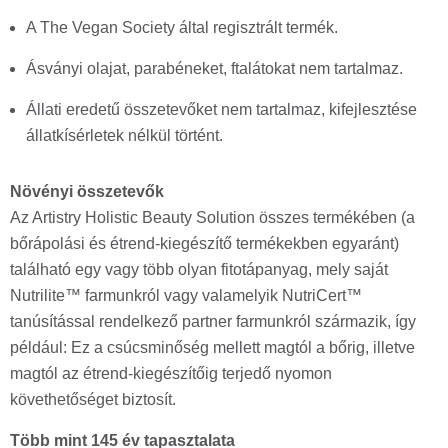
A The Vegan Society által regisztrált termék.
Ásványi olajat, parabéneket, ftalátokat nem tartalmaz.
Állati eredetű összetevőket nem tartalmaz, kifejlesztése
állatkísérletek nélkül történt.
Növényi összetevők
Az Artistry Holistic Beauty Solution összes termékében (a
bőrápolási és étrend-kiegészítő termékekben egyaránt)
található egy vagy több olyan fitotápanyag, mely saját
Nutrilite™ farmunkról vagy valamelyik NutriCert™
tanúsítással rendelkező partner farmunkról származik, így
például: Ez a csúcsminőség mellett magtól a bőrig, illetve
magtól az étrend-kiegészítőig terjedő nyomon
követhetőséget biztosít.
Több mint 145 év tapasztalata