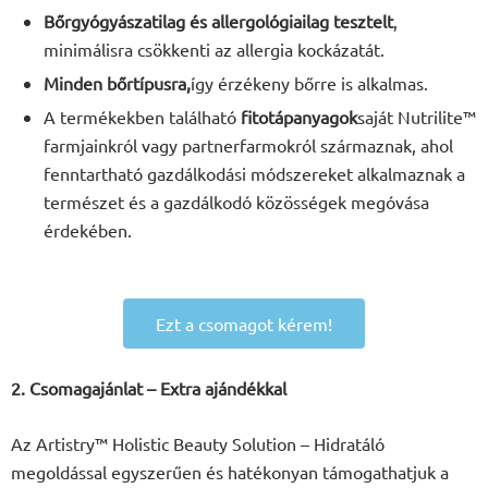
Bőrgyógyászatilag és allergológiailag tesztelt
,
minimálisra csökkenti az allergia kockázatát.
Minden bőrtípusra,
így érzékeny bőrre is alkalmas.
A termékekben található
fitotápanyagok
saját Nutrilite™
farmjainkról vagy partnerfarmokról származnak, ahol
fenntartható gazdálkodási módszereket alkalmaznak a
természet és a gazdálkodó közösségek megóvása
érdekében.
Ezt a csomagot kérem!
2. Csomagajánlat – Extra ajándékkal
Az Artistry™ Holistic Beauty Solution – Hidratáló
megoldással egyszerűen és hatékonyan támogathatjuk a