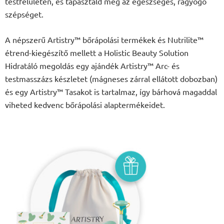
testfelületen, és tapasztald meg az egészséges, ragyogó
szépséget.
A népszerű Artistry™ bőrápolási termékek és Nutrilite™
étrend-kiegészítő mellett a Holistic Beauty Solution
Hidratáló megoldás egy ajándék Artistry™ Arc- és
testmasszázs készletet (mágneses zárral ellátott dobozban)
és egy Artistry™ Tasakot is tartalmaz, így bárhová magaddal
viheted kedvenc bőrápolási alaptermékeidet.