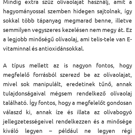
Mindig extra szűz olívaolajat használj, amit a
hagyományossal szemben hidegen sajtolnak, így
sokkal több tápanyag megmarad benne, illetve
semmilyen vegyszeres kezelésen nem megy át. Ez
a legjobb minőségű olívaolaj, ami telis-tele van E-
vitaminnal és antioxidánsokkal.
A típus mellett az is nagyon fontos, hogy
megfelelő forrásból szerezd be az olívaolajat,
mivel sok manipulált, eredetinek tűnő, annak
tulajdonságaival mégsem rendelkező olívaolaj
található. Így fontos, hogy a megfelelőt gondosan
válaszd ki, annak íze és illata az olívabogyó
jellegzetességeivel rendelkezzen és a minősége
kiváló legyen – például ne legyen régi