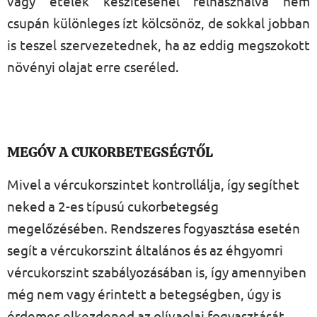
vagy ételek készítésénél felhasználva nem
csupán különleges ízt kölcsönöz, de sokkal jobban
is teszel szervezetednek, ha az eddig megszokott
növényi olajat erre cseréled.
MEGÓV A CUKORBETEGSÉGTŐL
Mivel a vércukorszintet kontrollálja, így segíthet
neked a 2-es típusú cukorbetegség
megelőzésében. Rendszeres fogyasztása esetén
segít a vércukorszint általános és az éhgyomri
vércukorszint szabályozásában is, így amennyiben
még nem vagy érintett a betegségben, úgy is
érdemes elkezdened az olívaolaj fogyasztását,