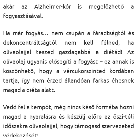
akár az Alzheimer-kór is megelőzhető a
fogyasztásával.
Ha már fogyás… nem csupán a fáradtságtól és
dekoncentráltságtól nem kell félned, ha
olívaolajjal teszed gazdagabbá a diétád! Az
olívaolaj ugyanis elősegíti a fogyást – ez annak is
köszönhető, hogy a vércukorszinted kordában
tartja, így nem érzed állandóan farkas éhesnek
magad a diéta alatt.
Vedd fel a tempót, még nincs késő formába hozni
magad a nyaralásra és készülj előre az őszi-téli
időszakra olívaolajjal, hogy támogasd szervezeted
védekezését!