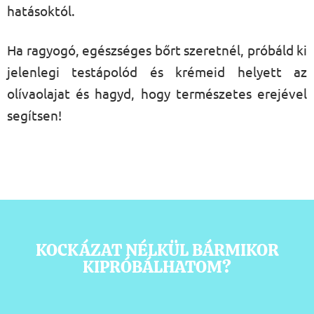
hatásoktól.
Ha ragyogó, egészséges bőrt szeretnél, próbáld ki
jelenlegi testápolód és krémeid helyett az
olívaolajat és hagyd, hogy természetes erejével
segítsen!
KOCKÁZAT NÉLKÜL BÁRMIKOR
KIPRÓBÁLHATOM?