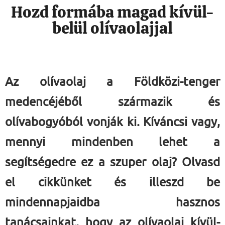
Hozd formába magad kívül-
belül olívaolajjal
Az olívaolaj a Földközi-tenger
medencéjéből származik és
olívabogyóból vonják ki. Kíváncsi vagy,
mennyi mindenben lehet a
segítségedre ez a szuper olaj? Olvasd
el cikkünket és illeszd be
mindennapjaidba hasznos
tanácsainkat, hogy az olívaolaj kívül-