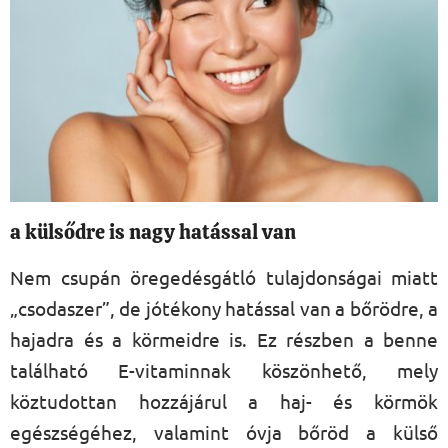
a külsődre is nagy hatással van
Nem csupán öregedésgátló tulajdonságai miatt
„csodaszer”, de jótékony hatással van a bőrödre, a
hajadra és a körmeidre is. Ez részben a benne
található E-vitaminnak köszönhető, mely
köztudottan hozzájárul a haj- és körmök
egészségéhez, valamint óvja bőröd a külső