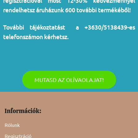
regisztrációval most 12-30% kedvezménnyel
rendelhetsz áruházunk 600 további termékéből!
További tájékoztatást a +3630/5138439-es
telefonszámon kérhetsz.
MUTASD AZ OLÍVAOLAJAT!
Információk:
Rólunk
Regisztráció